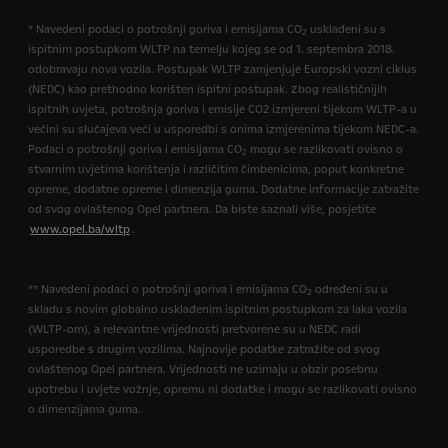
* Navedeni podaci o potrošnji goriva i emisijama CO
usklađeni su s
2
ispitnim postupkom WLTP na temelju kojeg se od 1. septembra 2018.
odobravaju nova vozila. Postupak WLTP zamjenjuje Europski vozni ciklus
(NEDC) kao prethodno korišten ispitni postupak. Zbog realističnijih
ispitnih uvjeta, potrošnja goriva i emisije CO2 izmjereni tijekom WLTP-a u
većini su slučajeva veći u usporedbi s onima izmjerenima tijekom NEDC-a.
Podaci o potrošnji goriva i emisijama CO
mogu se razlikovati ovisno o
2
stvarnim uvjetima korištenja i različitim čimbenicima, poput konkretne
opreme, dodatne opreme i dimenzija guma. Dodatne informacije zatražite
od svog ovlaštenog Opel partnera. Da biste saznali više, posjetite
www.opel.ba/wltp
.
** Navedeni podaci o potrošnji goriva i emisijama CO
određeni su u
2
skladu s novim globalno usklađenim ispitnim postupkom za laka vozila
(WLTP-om), a relevantne vrijednosti pretvorene su u NEDC radi
usporedbe s drugim vozilima. Najnovije podatke zatražite od svog
ovlaštenog Opel partnera. Vrijednosti ne uzimaju u obzir posebnu
upotrebu i uvjete vožnje, opremu ni dodatke i mogu se razlikovati ovisno
o dimenzijama guma.