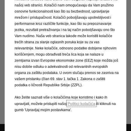
Zbog vaše sigurnosti, sigurnosti vaših
našoj veb stranici. Kolačići nam omogućavaju da Vam pružimo
osnovne funkcionalnosti kao što su bezbednost, upravljanje
suvozača, a i sigurnosti vašeg Opela,
mrežom i pristupačnost. Kolačići poboljšavaju upotrebljivost i
prepustite Opel servisu brigu o
performanse kroz različite funkcije, kao što su prepoznavanje
jezika, rezultati pretraživanja i na taj način poboljšavaju ono što
pregledu guma te sezonskim
Vam nudimo. Naša veb stranica takođe može koristiti kolačiće
montažama i skladištenju guma.
trećih strana za slanje oglasnih poruka koje su za vas
relevantnije. Neke kolačiće, odnosno podatke dobijene njihovim
korišćenjem, mogu obrađivati treća lica koja se nalaze u
Mislite li o zamjeni guma ove sezone?
zemljama izvan Evropske ekonomske zone (EEZ) koje možda još
Obratite se svom ovlaštenom Opel
nisu dobile odluku o adekvatnosti od relevantnih evropskih
organa za zaštitu podataka. U ovom slučaju prenos se zasniva na
servisu.
vašem pristanku (član 69. stav 1. tačka 1. Zakona o zaštiti
podatka o ličnosti Republike Srbije (ZZPL).
Rezervirajte odmah svoj termin!
Ako želite saznati više o kolačićima koje koristimo i kako ih
Politici kolačića
upravljati, možete pristupiti našoj
ili kliknuti na
gumb 'Upravljaj mojim postavkama'.