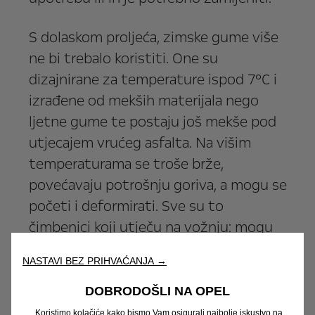
S dolaskom proljeća, zimske gume više
ne bi trebalo koristiti. One su
dizajnirane za temperature ispod 7°C i
izrađene od mekših materijala nego
ljetne gume te postaju još mekše pod
utjecajem vrućeg asfalta. Na višim
temperaturama se troše brže,
povećavaju potrošnju goriva, a mogu se
početi i deformirati. Sve su to
čimbenici koji utječu na vožnju: mogu
učiniti automobil nestabilnim prilikom
NASTAVI BEZ PRIHVAĆANJA →
naglih kočenja ili u zavojima te povećati
put kočenja.
DOBRODOŠLI NA OPEL
Koristimo kolačiće kako bismo Vam osigurali najbolje iskustvo na