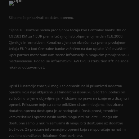
Slika može prikazivati dodatnu opremu.
Cijene su iskazane prema prodajnom tečaju kod Centralne banke BIH od
1,95583 KM za 1 EUR prema tečajnoj listi objavljenoj na dan 15.8.2008.
Cjenik je informativan. Konačna cijena se obračunava prema prodajnom
tečaju EUR-a kod Centralne banke važećem na dan uplate. Vaš ovlašteni
Opel partner može Vam dati točne informacije o mogućim promjenama u
međuvremenu. Podaci su informativni. AW OPL Distribution Kft. ne snosi
nikakvu odgovornost.
Opisi i ilustracije značajki mogu se odnositi na ili prikazivati dodatnu
opremu koja nije uključena u standardnu isporuku. Sadržani podaci bili
su točni u vrijeme objavljivanja. Pridržavamo pravo na izmjene u dizajnu i
opremi. Prikazane boje su samo približne stvarnim bojama. Ilustrirana
dodatna oprema dostupna je uz nadoplatu. Dostupnost, tehničke
karakteristike i oprema naših vozila mogu biti različite ili mogu biti
dostupne samo u nekim zemljama ili mogu biti dostupne uz dodatne
troškove. Za precizne informacije o opremi koja se isporučuje na našim
vozilima obratite se lokalnom Opel partneru.