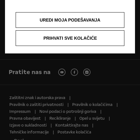
Pretraga partnera
Zatražite ponudu
Zatražite testnu
UREDI MOJA PODEŠAVANJA
vožnju
PRIHVATI SVE KOLAČIĆE
Naručivanje na
Newsletter
Cjenici
servis
Pratite nas na
Zaštitni znak i autorska prava
Pravilnik o zaštiti privatnosti
Pravilnik o kolačićima
Impressum
Novi podaci o potrošnji goriva
Pravna obavijest
Recikliranje
Opel u svijetu
Izjave o sukladnosti
Kontaktirajte nas
Tehničke informacije
Postavke kolačića