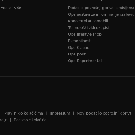
vozila i više
Podaci o potrošnji goriva i emisijam
Opel sustavi za informiranje i zabavu
Konceptni automobili
Tehnološki videozapisi
Opel lifestyle shop
E-mobilnost
Opel Classic
Opel post
Opel Experimental
Pravilnik o kolačićima
Impressum
Novi podaci o potrošnji goriva
cije
Postavke kolačića