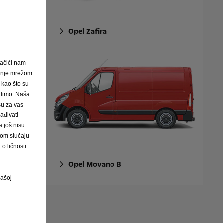
Opel Zafira
ačići nam
janje mrežom
, kao što su
nudimo. Naša
 su za vas
ađivati
 još nisu
vom slučaju
o ličnosti
Opel Movano B
našoj