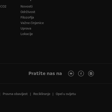
a CO2
Novosti
Održivost
Filozofija
Važne činjenice
Uprava
Lokacije
Pratite nas na
Pravna obavijest
Recikliranje
Opel u svijetu