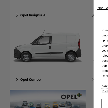
NASTA
Opel Insignia A
Opel M
Kori
omog
i pri
prep
veb 
rele
trec
dobi
pren
Repu
Opel Combo
Opel C
Ako ž
Poli