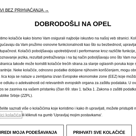
VI BEZ PRIHVAĆANJA →
eriva
Opel Mokka X
DOBRODOŠLI NA OPEL
stimo kolačiće kako bismo Vam osigurali najbolje iskustvo na našoj veb stranici. Kol
ućavaju da Vam pružimo osnovne funkcionalnosti kao što su bezbednost, upravl
stupačnost. Kolačići poboljšavaju upotrebljivost i performanse kroz različite funkcije
oznavanje jezika, rezultati pretraživanja i na taj način poboljšavaju ono što Vam 
stranica takođe može koristiti kolačiće trećih strana za slanje oglasnih poruka koje
vantnije. Neke kolačiće, odnosno podatke dobijene njihovim korišćenjem, mogu obr
́a lica koja se nalaze u zemljama izvan Evropske ekonomske zone (EEZ) koje možda
le odluku o adekvatnosti od relevantnih evropskih organa za zaštitu podataka. U o
os se zasniva na vašem pristanku (član 69. stav 1. tačka 1. Zakona o zaštiti podatka 
blike Srbije (ZZPL).
orsavan
Opel Vivaro B
elite saznati više o kolačićima koje koristimo i kako ih upravljati, možete pristupiti 
tici kolačića
ili kliknuti na gumb 'Upravljaj mojim postavkama'.
UREDI MOJA PODEŠAVANJA
PRIHVATI SVE KOLAČIĆE