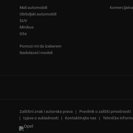
Mali automobili
Komercijalna 
Obiteljski automobili
SUV
Minibus
GSe
Pomozi mi da izaberem
Nadolazeći modeli
Zaštitni znak i autorska prava
Pravilnik o zaštiti privatnosti
Izjave o sukladnosti
Kontaktirajte nas
Tehničke informa