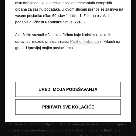
Impressum
Novi podaci o potrošnji goriva
nisu dobile odluku o adekvatnosti od relevantnih evropskih
Pravna obavijest
Recikliranje
Opel u svijetu
organa za zaštitu podataka. U ovom slučaju prenos se zasniva na
Izjave o sukladnosti
Kontaktirajte nas
vašem pristanku (član 69. stav 1. tačka 1. Zakona o zaštiti
Tehničke informacije
Postavke kolačića
podatka o ličnosti Republike Srbije (ZZPL).
Ako želite saznati više o kolačićima koje koristimo i kako ih
Politici kolačića
upravljati, možete pristupiti našoj
ili kliknuti na
Slika može prikazivati dodatnu opremu.
gumb 'Upravljaj mojim postavkama'.
Cijene su iskazane prema prodajnom tečaju kod Centralne banke BIH od
1,95583 KM za 1 EUR prema tečajnoj listi objavljenoj na dan 15.8.2008.
Cjenik je informativan. Konačna cijena se obračunava prema prodajnom
tečaju EUR-a kod Centralne banke važećem na dan uplate. Vaš ovlašteni
Opel partner može Vam dati točne informacije o mogućim promjenama u
međuvremenu. Podaci su informativni. AW OPL Distribution Kft. ne snosi
UREDI MOJA PODEŠAVANJA
nikakvu odgovornost.
PRIHVATI SVE KOLAČIĆE
Opisi i ilustracije značajki mogu se odnositi na ili prikazivati dodatnu
opremu koja nije uključena u standardnu isporuku. Sadržani podaci bili
su točni u vrijeme objavljivanja. Pridržavamo pravo na izmjene u dizajnu i
opremi. Prikazane boje su samo približne stvarnim bojama. Ilustrirana