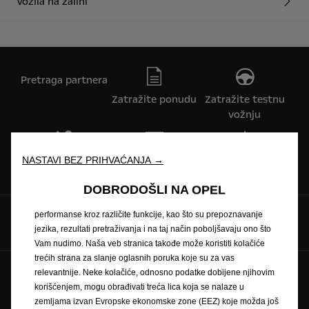
Vozila na zalihi
Pretraga partnera
Zatražite ponudu
Zatražite testnu
vožnju
Koristimo kolačiće kako bismo Vam osigurali najbolje iskustvo na
Naručivanje na
Newsletter
Cjenici
NASTAVI BEZ PRIHVAĆANJA →
našoj veb stranici. Kolačići nam omogućavaju da Vam pružimo
servis
osnovne funkcionalnosti kao što su bezbednost, upravljanje
DOBRODOŠLI NA OPEL
mrežom i pristupačnost. Kolačići poboljšavaju upotrebljivost i
performanse kroz različite funkcije, kao što su prepoznavanje
Pratite nas na
jezika, rezultati pretraživanja i na taj način poboljšavaju ono što
Vam nudimo. Naša veb stranica takođe može koristiti kolačiće
trećih strana za slanje oglasnih poruka koje su za vas
relevantnije. Neke kolačiće, odnosno podatke dobijene njihovim
Zaštitni znak i autorska prava
korišćenjem, mogu obrađivati treća lica koja se nalaze u
Pravilnik o zaštiti privatnosti
Pravilnik o kolačićima
zemljama izvan Evropske ekonomske zone (EEZ) koje možda još