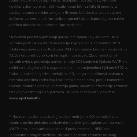
dodatna oprema dostupna je uz nadoplatu. Dostupnost, tehničke
karakteristike i oprema naših vozila mogu biti različite ili mogu biti
dostupne samo u nekim zemljama ili mogu biti dostupne uz dodatne
troškove. Za precizne informacije o opremi koja se isporučuje na našim
vozilima obratite se lokalnom Opel partneru.
* Navedeni podaci o potrošnji goriva i emisijama CO
usklađeni su s
2
ispitnim postupkom WLTP na temelju kojeg se od 1. septembra 2018.
odobravaju nova vozila. Postupak WLTP zamjenjuje Europski vozni ciklus
(NEDC) kao prethodno korišten ispitni postupak. Zbog realističnijih
ispitnih uvjeta, potrošnja goriva i emisije CO2 izmjereni tijekom WLTP-a u
većini su slučajeva veći u usporedbi s onima izmjerenima tijekom NEDC-a.
Podaci o potrošnji goriva i emisijama CO
mogu se razlikovati ovisno o
2
stvarnim uvjetima korištenja i različitim čimbenicima, poput konkretne
opreme, dodatne opreme i dimenzija guma. Dodatne informacije zatražite
od svog ovlaštenog Opel partnera. Da biste saznali više, posjetite
www.opel.ba/wltp
.
** Navedeni podaci o potrošnji goriva i emisijama CO
određeni su u
2
skladu s novim globalno usklađenim ispitnim postupkom za laka vozila
(WLTP-om), a relevantne vrijednosti pretvorene su u NEDC radi
usporedbe s drugim vozilima. Najnovije podatke zatražite od svog