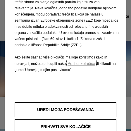
Saznajte
trećih strana za slanje oglasnih poruka koje su za vas
dodatna
360°
više
relevantnije. Neke kolačiće, odnosno podatke dobijene njihovim
Saznajte
oprema
više
korišćenjem, mogu obrađivati treća lica koja se nalaze u
Saznajte
zemljama izvan Evropske ekonomske zone (EEZ) koje možda još
više
Saznajte
nisu dobile odluku o adekvatnosti od relevantnih evropskih
više
organa za zaštitu podataka. U ovom slučaju prenos se zasniva na
vašem pristanku (član 69. stav 1. tačka 1. Zakona o zaštiti
podatka o ličnosti Republike Srbije (ZZPL).
Ako želite saznati više o kolačićima koje koristimo i kako ih
Politici kolačića
upravljati, možete pristupiti našoj
ili kliknuti na
gumb 'Upravljaj mojim postavkama'.
UREDI MOJA PODEŠAVANJA
Opel Grandland. Razvijen, dizajniran i proizveden u
Njemačkoj.
PRIHVATI SVE KOLAČIĆE