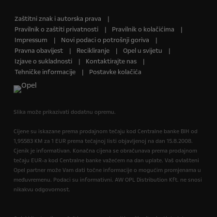
Zaštitni znak i autorska prava
Pravilnik o zaštiti privatnosti
Pravilnik o kolačićima
Impressum
Novi podaci o potrošnji goriva
Pravna obavijest
Recikliranje
Opel u svijetu
Izjave o sukladnosti
Kontaktirajte nas
Tehničke informacije
Postavke kolačića
Slika može prikazivati dodatnu opremu.
Cijene su iskazane prema prodajnom tečaju kod Centralne banke BIH od
1,95583 KM za 1 EUR prema tečajnoj listi objavljenoj na dan 15.8.2008.
Cjenik je informativan. Konačna cijena se obračunava prema prodajnom
tečaju EUR-a kod Centralne banke važećem na dan uplate. Vaš ovlašteni
Opel partner može Vam dati točne informacije o mogućim promjenama u
međuvremenu. Podaci su informativni. AW OPL Distribution Kft. ne snosi
nikakvu odgovornost.