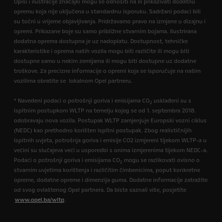
Opisi i ilustracije značajki mogu se odnositi na ili prikazivati dodatnu
opremu koja nije uključena u standardnu isporuku. Sadržani podaci bili
su točni u vrijeme objavljivanja. Pridržavamo pravo na izmjene u dizajnu i
opremi. Prikazane boje su samo približne stvarnim bojama. Ilustrirana
dodatna oprema dostupna je uz nadoplatu. Dostupnost, tehničke
karakteristike i oprema naših vozila mogu biti različite ili mogu biti
dostupne samo u nekim zemljama ili mogu biti dostupne uz dodatne
troškove. Za precizne informacije o opremi koja se isporučuje na našim
vozilima obratite se lokalnom Opel partneru.
* Navedeni podaci o potrošnji goriva i emisijama CO
usklađeni su s
2
ispitnim postupkom WLTP na temelju kojeg se od 1. septembra 2018.
odobravaju nova vozila. Postupak WLTP zamjenjuje Europski vozni ciklus
(NEDC) kao prethodno korišten ispitni postupak. Zbog realističnijih
ispitnih uvjeta, potrošnja goriva i emisije CO2 izmjereni tijekom WLTP-a u
većini su slučajeva veći u usporedbi s onima izmjerenima tijekom NEDC-a.
Podaci o potrošnji goriva i emisijama CO
mogu se razlikovati ovisno o
2
stvarnim uvjetima korištenja i različitim čimbenicima, poput konkretne
opreme, dodatne opreme i dimenzija guma. Dodatne informacije zatražite
od svog ovlaštenog Opel partnera. Da biste saznali više, posjetite
www.opel.ba/wltp
.