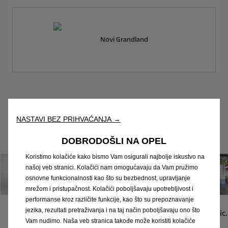
Novi Grandland
Pogledajte sva vozila
NASTAVI BEZ PRIHVAĆANJA →
DOBRODOŠLI NA OPEL
Koristimo kolačiće kako bismo Vam osigurali najbolje iskustvo na
našoj veb stranici. Kolačići nam omogućavaju da Vam pružimo
osnovne funkcionalnosti kao što su bezbednost, upravljanje
mrežom i pristupačnost. Kolačići poboljšavaju upotrebljivost i
performanse kroz različite funkcije, kao što su prepoznavanje
jezika, rezultati pretraživanja i na taj način poboljšavaju ono što
Originalna
Opel trgovina
Opel Classic.
Opel FlexCare
Vam nudimo. Naša veb stranica takođe može koristiti kolačiće
Opelova
za stil života
Pogled od