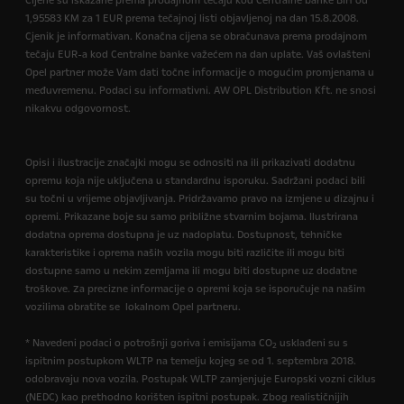
Cijene su iskazane prema prodajnom tečaju kod Centralne banke BIH od
1,95583 KM za 1 EUR prema tečajnoj listi objavljenoj na dan 15.8.2008.
Cjenik je informativan. Konačna cijena se obračunava prema prodajnom
tečaju EUR-a kod Centralne banke važećem na dan uplate. Vaš ovlašteni
Opel partner može Vam dati točne informacije o mogućim promjenama u
međuvremenu. Podaci su informativni. AW OPL Distribution Kft. ne snosi
nikakvu odgovornost.
Opisi i ilustracije značajki mogu se odnositi na ili prikazivati dodatnu
opremu koja nije uključena u standardnu isporuku. Sadržani podaci bili
su točni u vrijeme objavljivanja. Pridržavamo pravo na izmjene u dizajnu i
opremi. Prikazane boje su samo približne stvarnim bojama. Ilustrirana
dodatna oprema dostupna je uz nadoplatu. Dostupnost, tehničke
karakteristike i oprema naših vozila mogu biti različite ili mogu biti
dostupne samo u nekim zemljama ili mogu biti dostupne uz dodatne
troškove. Za precizne informacije o opremi koja se isporučuje na našim
vozilima obratite se lokalnom Opel partneru.
* Navedeni podaci o potrošnji goriva i emisijama CO
usklađeni su s
2
ispitnim postupkom WLTP na temelju kojeg se od 1. septembra 2018.
odobravaju nova vozila. Postupak WLTP zamjenjuje Europski vozni ciklus
(NEDC) kao prethodno korišten ispitni postupak. Zbog realističnijih