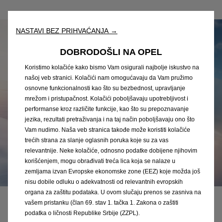
NASTAVI BEZ PRIHVAĆANJA →
DOBRODOŠLI NA OPEL
Koristimo kolačiće kako bismo Vam osigurali najbolje iskustvo na
našoj veb stranici. Kolačići nam omogućavaju da Vam pružimo
osnovne funkcionalnosti kao što su bezbednost, upravljanje
mrežom i pristupačnost. Kolačići poboljšavaju upotrebljivost i
performanse kroz različite funkcije, kao što su prepoznavanje
jezika, rezultati pretraživanja i na taj način poboljšavaju ono što
Vam nudimo. Naša veb stranica takođe može koristiti kolačiće
trećih strana za slanje oglasnih poruka koje su za vas
relevantnije. Neke kolačiće, odnosno podatke dobijene njihovim
korišćenjem, mogu obrađivati treća lica koja se nalaze u
zemljama izvan Evropske ekonomske zone (EEZ) koje možda još
nisu dobile odluku o adekvatnosti od relevantnih evropskih
organa za zaštitu podataka. U ovom slučaju prenos se zasniva na
vašem pristanku (član 69. stav 1. tačka 1. Zakona o zaštiti
E-mobilnost
podatka o ličnosti Republike Srbije (ZZPL).