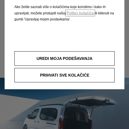
Doseg, punjenje i više
Ako želite saznati više o kolačićima koje koristimo i kako ih
Politici kolačića
upravljati, možete pristupiti našoj
ili kliknuti na
Prelazak na električnu energiju? Sjajna odluka – iz
gumb 'Upravljaj mojim postavkama'.
svih pravih razloga. Učinkovit, održiv i usmjeren prema
budućnosti, novi Combo Electric vodi vas i vašu
obitelj u zeleniju budućnost.
UREDI MOJA PODEŠAVANJA
Saznajte sve detalje
PRIHVATI SVE KOLAČIĆE