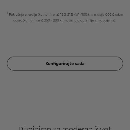
1
Potrošnja energije (kombinirana) 19,3-21,5 kWh/100 km; emisija CO2 0 g/km;
doseg(kombinirani) 260 - 280 km (ovisno o opremljenim opcijama).
Konfigurirajte sada
Dizajniran za moderan život