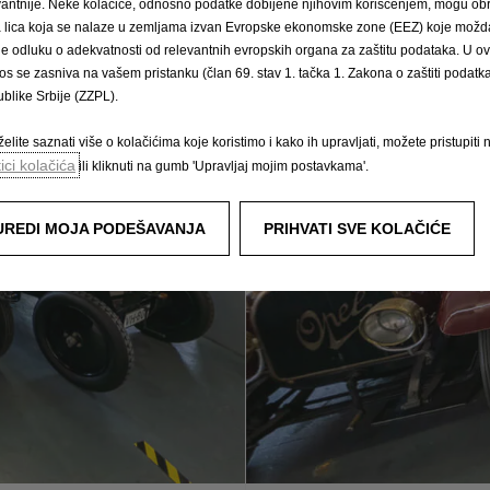
vantnije. Neke kolačiće, odnosno podatke dobijene njihovim korišćenjem, mogu obr
́a lica koja se nalaze u zemljama izvan Evropske ekonomske zone (EEZ) koje možda
le odluku o adekvatnosti od relevantnih evropskih organa za zaštitu podataka. U o
os se zasniva na vašem pristanku (član 69. stav 1. tačka 1. Zakona o zaštiti podatka 
blike Srbije (ZZPL).
elite saznati više o kolačićima koje koristimo i kako ih upravljati, možete pristupiti 
tici kolačića
ili kliknuti na gumb 'Upravljaj mojim postavkama'.
UREDI MOJA PODEŠAVANJA
PRIHVATI SVE KOLAČIĆE