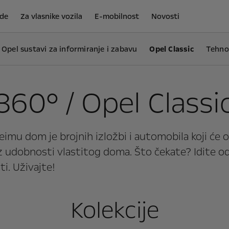
de
Za vlasnike vozila
E-mobilnost
Novosti
Opel sustavi za informiranje i zabavu
Opel Classic
Tehnol
360° / Opel Classi
heimu dom je brojnih izložbi i automobila koji će 
iz udobnosti vlastitog doma. Što čekate? Idite 
i. Uživajte!
Kolekcije