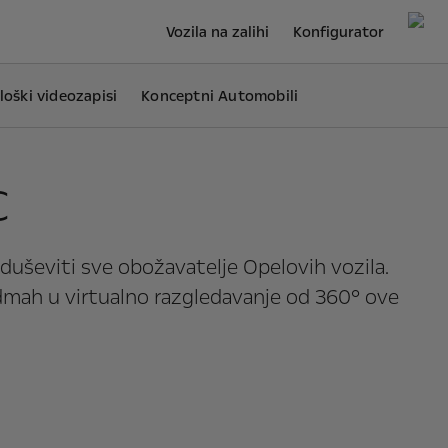
Vozila na zalihi
Konfigurator
oški videozapisi
Konceptni Automobili
c
oduševiti sve obožavatelje Opelovih vozila.
odmah u virtualno razgledavanje od 360° ove