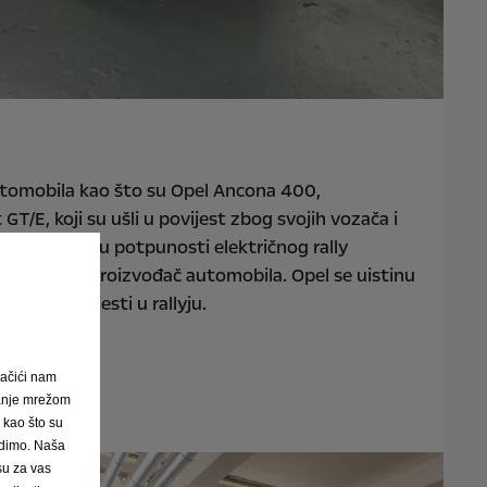
utomobila kao što su Opel Ancona 400,
/E, koji su ušli u povijest zbog svojih vozača i
ally, prvog u potpunosti električnog rally
je proizveo proizvođač automobila. Opel se uistinu
avnom povijesti u rallyju.
ačići nam
janje mrežom
, kao što su
nudimo. Naša
 su za vas