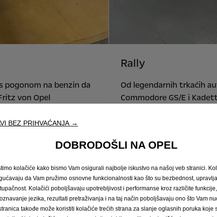
Rally
 s pogonom na benzin da
Od legendarnih trkaćih a
Fritz von Opel
Commodore GS/E i Kadett GT
e s vozilom RAK 2. Kasnije
pobjeda, do Opel Corse-e R
ivi pogonski sklopovi. Tako
automobila u svijetu koji 
VI BEZ PRIHVAĆANJA →
nim modelom vozila GT.
može pohvaliti dugom i sl
DOBRODOŠLI NA OPEL
fikaciji svojih vozila.
Start 360° experience
stimo kolačiće kako bismo Vam osigurali najbolje iskustvo na našoj veb stranici. Kol
ućavaju da Vam pružimo osnovne funkcionalnosti kao što su bezbednost, upravl
stupačnost. Kolačići poboljšavaju upotrebljivost i performanse kroz različite funkcije
oznavanje jezika, rezultati pretraživanja i na taj način poboljšavaju ono što Vam 
stranica takođe može koristiti kolačiće trećih strana za slanje oglasnih poruka koje