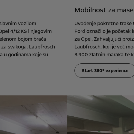
Mobilnost za mase
 slavnim vozilom
Uvođenje pokretne trake
pel 4/12 KS i njegovim
Ford označilo je početak 
zelenom bojom braća
za Opel. Zahvaljujući proi
l za svakoga. Laubfrosch
Laubfrosch, koji je već m
ila u godinama koje su
3.900 zlatnih maraka te 
Start 360° experience