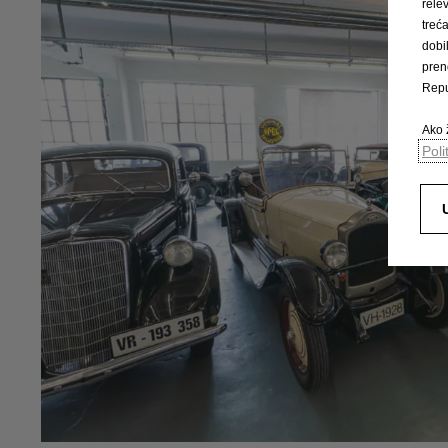
rele
trec
dobi
pren
Repu
Ako ž
Poli