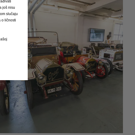
ađivati
 još nisu
vom slučaju
o ličnosti
našoj