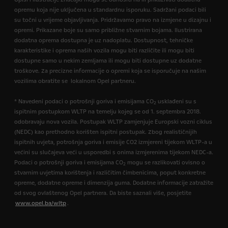
opremu koja nije uključena u standardnu isporuku. Sadržani podaci bili
su točni u vrijeme objavljivanja. Pridržavamo pravo na izmjene u dizajnu i
opremi. Prikazane boje su samo približne stvarnim bojama. Ilustrirana
dodatna oprema dostupna je uz nadoplatu. Dostupnost, tehničke
karakteristike i oprema naših vozila mogu biti različite ili mogu biti
dostupne samo u nekim zemljama ili mogu biti dostupne uz dodatne
troškove. Za precizne informacije o opremi koja se isporučuje na našim
vozilima obratite se lokalnom Opel partneru.
* Navedeni podaci o potrošnji goriva i emisijama CO
usklađeni su s
2
ispitnim postupkom WLTP na temelju kojeg se od 1. septembra 2018.
odobravaju nova vozila. Postupak WLTP zamjenjuje Europski vozni ciklus
(NEDC) kao prethodno korišten ispitni postupak. Zbog realističnijih
ispitnih uvjeta, potrošnja goriva i emisije CO2 izmjereni tijekom WLTP-a u
većini su slučajeva veći u usporedbi s onima izmjerenima tijekom NEDC-a.
Podaci o potrošnji goriva i emisijama CO
mogu se razlikovati ovisno o
2
stvarnim uvjetima korištenja i različitim čimbenicima, poput konkretne
opreme, dodatne opreme i dimenzija guma. Dodatne informacije zatražite
od svog ovlaštenog Opel partnera. Da biste saznali više, posjetite
www.opel.ba/wltp
.