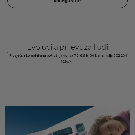
Konfigurator
Evolucija prijevoza ljudi
1
Prosječna kombinirana potrošnja goriva 7.8-6.9 l/100 km; emisija CO2 204-
182g/km