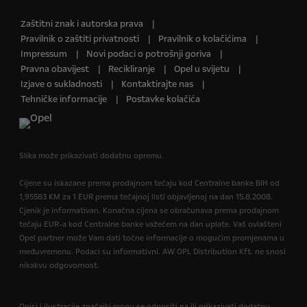
Zaštitni znak i autorska prava
Pravilnik o zaštiti privatnosti
Pravilnik o kolačićima
Impressum
Novi podaci o potrošnji goriva
Pravna obavijest
Recikliranje
Opel u svijetu
Izjave o sukladnosti
Kontaktirajte nas
Tehničke informacije
Postavke kolačića
Slika može prikazivati dodatnu opremu.
Cijene su iskazane prema prodajnom tečaju kod Centralne banke BIH od
1,95583 KM za 1 EUR prema tečajnoj listi objavljenoj na dan 15.8.2008.
Cjenik je informativan. Konačna cijena se obračunava prema prodajnom
tečaju EUR-a kod Centralne banke važećem na dan uplate. Vaš ovlašteni
Opel partner može Vam dati točne informacije o mogućim promjenama u
međuvremenu. Podaci su informativni. AW OPL Distribution Kft. ne snosi
nikakvu odgovornost.
Opisi i ilustracije značajki mogu se odnositi na ili prikazivati dodatnu