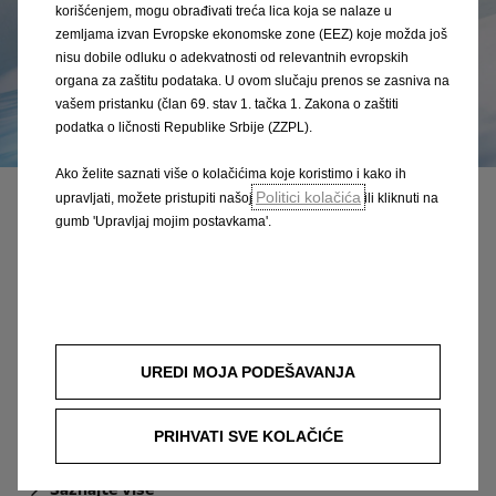
korišćenjem, mogu obrađivati treća lica koja se nalaze u
zemljama izvan Evropske ekonomske zone (EEZ) koje možda još
nisu dobile odluku o adekvatnosti od relevantnih evropskih
organa za zaštitu podataka. U ovom slučaju prenos se zasniva na
vašem pristanku (član 69. stav 1. tačka 1. Zakona o zaštiti
podatka o ličnosti Republike Srbije (ZZPL).
Ako želite saznati više o kolačićima koje koristimo i kako ih
Politici kolačića
upravljati, možete pristupiti našoj
ili kliknuti na
Sigurnost i podrška vozaču
gumb 'Upravljaj mojim postavkama'.
Tehnika koja štiti
Vaša obitelj i prijatelji zaslužuju najbolju zaštitu. Nova
Zafira prepuna je inovativnih značajki osmišljenih
kako bi vožnju učinili pristupačnijom i zaštitili vas i
UREDI MOJA PODEŠAVANJA
vaše putnike.
PRIHVATI SVE KOLAČIĆE
Saznajte više