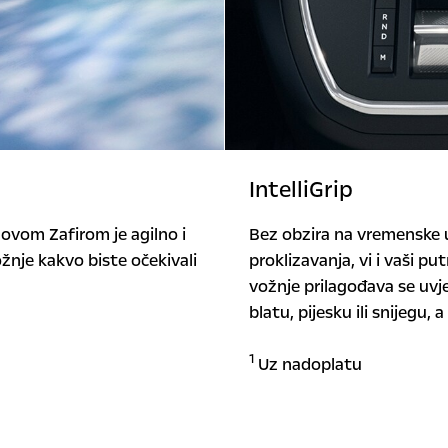
IntelliGrip
novom Zafirom je agilno i
Bez obzira na vremenske uvj
žnje kakvo biste očekivali
proklizavanja, vi i vaši pu
vožnje prilagođava se uvj
blatu, pijesku ili snijegu
1
Uz nadoplatu