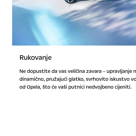
Rukovanje
Ne dopustite da vas veličina zavara - upravljanje 
dinamično, pružajući glatko, svrhovito iskustvo vo
od Opela, što će vaši putnici nedvojbeno cijeniti.