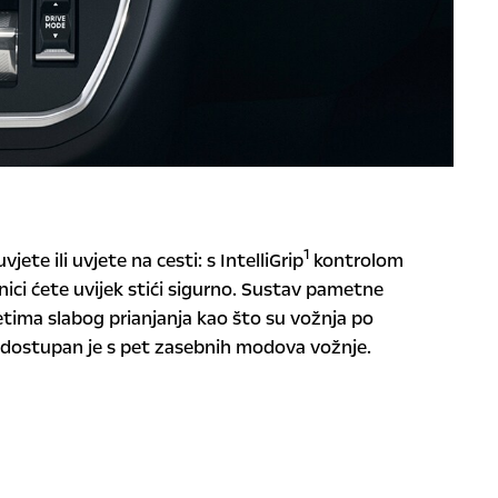
1
ete ili uvjete na cesti: s IntelliGrip
kontrolom
tnici ćete uvijek stići sigurno. Sustav pametne
etima slabog prianjanja kao što su vožnja po
, a dostupan je s pet zasebnih modova vožnje.