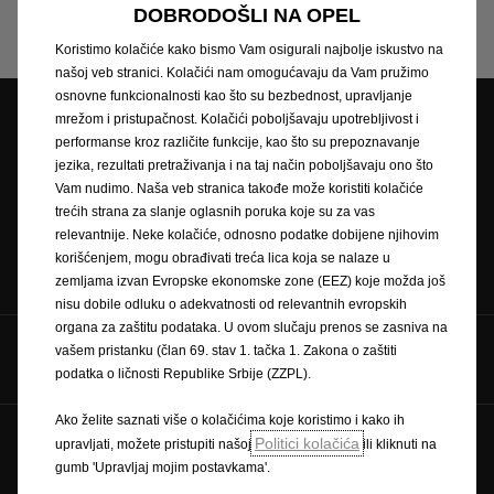
DOBRODOŠLI NA OPEL
Koristimo kolačiće kako bismo Vam osigurali najbolje iskustvo na
našoj veb stranici. Kolačići nam omogućavaju da Vam pružimo
osnovne funkcionalnosti kao što su bezbednost, upravljanje
mrežom i pristupačnost. Kolačići poboljšavaju upotrebljivost i
Pretraga partnera
performanse kroz različite funkcije, kao što su prepoznavanje
Zatražite ponudu
Zatražite testnu
jezika, rezultati pretraživanja i na taj način poboljšavaju ono što
vožnju
Vam nudimo. Naša veb stranica takođe može koristiti kolačiće
trećih strana za slanje oglasnih poruka koje su za vas
relevantnije. Neke kolačiće, odnosno podatke dobijene njihovim
korišćenjem, mogu obrađivati treća lica koja se nalaze u
Naručivanje na
Newsletter
Cjenici
zemljama izvan Evropske ekonomske zone (EEZ) koje možda još
servis
nisu dobile odluku o adekvatnosti od relevantnih evropskih
organa za zaštitu podataka. U ovom slučaju prenos se zasniva na
vašem pristanku (član 69. stav 1. tačka 1. Zakona o zaštiti
Pratite nas na
podatka o ličnosti Republike Srbije (ZZPL).
Ako želite saznati više o kolačićima koje koristimo i kako ih
Politici kolačića
upravljati, možete pristupiti našoj
ili kliknuti na
Zaštitni znak i autorska prava
gumb 'Upravljaj mojim postavkama'.
Pravilnik o zaštiti privatnosti
Pravilnik o kolačićima