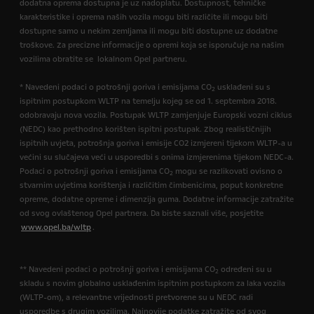
dodatna oprema dostupna je uz nadoplatu. Dostupnost, tehničke
karakteristike i oprema naših vozila mogu biti različite ili mogu biti
dostupne samo u nekim zemljama ili mogu biti dostupne uz dodatne
troškove. Za precizne informacije o opremi koja se isporučuje na našim
vozilima obratite se lokalnom Opel partneru.
* Navedeni podaci o potrošnji goriva i emisijama CO
usklađeni su s
2
ispitnim postupkom WLTP na temelju kojeg se od 1. septembra 2018.
odobravaju nova vozila. Postupak WLTP zamjenjuje Europski vozni ciklus
(NEDC) kao prethodno korišten ispitni postupak. Zbog realističnijih
ispitnih uvjeta, potrošnja goriva i emisije CO2 izmjereni tijekom WLTP-a u
većini su slučajeva veći u usporedbi s onima izmjerenima tijekom NEDC-a.
Podaci o potrošnji goriva i emisijama CO
mogu se razlikovati ovisno o
2
stvarnim uvjetima korištenja i različitim čimbenicima, poput konkretne
opreme, dodatne opreme i dimenzija guma. Dodatne informacije zatražite
od svog ovlaštenog Opel partnera. Da biste saznali više, posjetite
www.opel.ba/wltp
.
** Navedeni podaci o potrošnji goriva i emisijama CO
određeni su u
2
skladu s novim globalno usklađenim ispitnim postupkom za laka vozila
(WLTP-om), a relevantne vrijednosti pretvorene su u NEDC radi
usporedbe s drugim vozilima. Najnovije podatke zatražite od svog