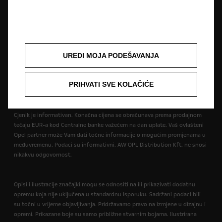
Impressum
Novi podaci o potrošnji goriva
Pravna obavijest
Recikliranje
Opel u svijetu
Izjave o sukladnosti
Kontaktirajte nas
Tehničke informacije
Postavke kolačića
UREDI MOJA PODEŠAVANJA
Slika može prikazivati dodatnu opremu.
PRIHVATI SVE KOLAČIĆE
Cijene su iskazane prema prodajnom tečaju kod Centralne banke BIH od
1,95583 KM za 1 EUR prema tečajnoj listi objavljenoj na dan 15.8.2008.
Cjenik je informativan. Konačna cijena se obračunava prema prodajnom
tečaju EUR-a kod Centralne banke važećem na dan uplate. Vaš ovlašteni
Opel partner može Vam dati točne informacije o mogućim promjenama u
međuvremenu. Podaci su informativni. AW OPL Distribution Kft. ne snosi
nikakvu odgovornost.
Opisi i ilustracije značajki mogu se odnositi na ili prikazivati dodatnu
opremu koja nije uključena u standardnu isporuku. Sadržani podaci bili
su točni u vrijeme objavljivanja. Pridržavamo pravo na izmjene u dizajnu i
opremi. Prikazane boje su samo približne stvarnim bojama. Ilustrirana