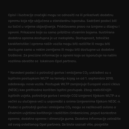
Opisi i ilustracije značajki mogu se odnositi na ili prikazivati dodatnu
opremu koja nije uključena u standardnu isporuku. Sadržani podaci bili
su točni u vrijeme objavljivanja. Pridržavamo pravo na izmjene u dizajnu i
opremi. Prikazane boje su samo približne stvarnim bojama. Ilustrirana
dodatna oprema dostupna je uz nadoplatu. Dostupnost, tehničke
karakteristike i oprema naših vozila mogu biti različite ili mogu biti
dostupne samo u nekim zemljama ili mogu biti dostupne uz dodatne
troškove. Za precizne informacije o opremi koja se isporučuje na našim
vozilima obratite se lokalnom Opel partneru.
* Navedeni podaci o potrošnji goriva i emisijama CO
usklađeni su s
2
ispitnim postupkom WLTP na temelju kojeg se od 1. septembra 2018.
odobravaju nova vozila. Postupak WLTP zamjenjuje Europski vozni ciklus
(NEDC) kao prethodno korišten ispitni postupak. Zbog realističnijih
ispitnih uvjeta, potrošnja goriva i emisije CO2 izmjereni tijekom WLTP-a u
većini su slučajeva veći u usporedbi s onima izmjerenima tijekom NEDC-a.
Podaci o potrošnji goriva i emisijama CO
mogu se razlikovati ovisno o
2
stvarnim uvjetima korištenja i različitim čimbenicima, poput konkretne
opreme, dodatne opreme i dimenzija guma. Dodatne informacije zatražite
od svog ovlaštenog Opel partnera. Da biste saznali više, posjetite