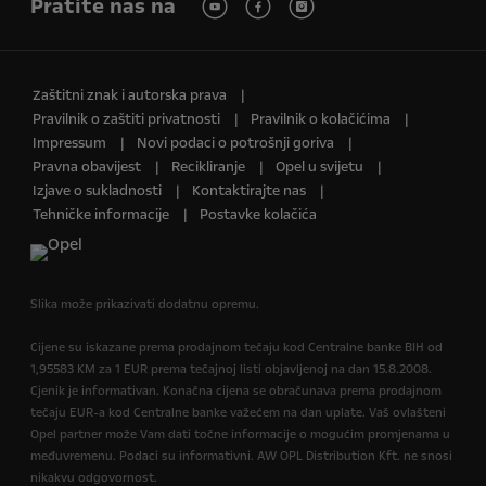
Pratite nas na
Zaštitni znak i autorska prava
Pravilnik o zaštiti privatnosti
Pravilnik o kolačićima
Impressum
Novi podaci o potrošnji goriva
Pravna obavijest
Recikliranje
Opel u svijetu
Izjave o sukladnosti
Kontaktirajte nas
Tehničke informacije
Postavke kolačića
Slika može prikazivati dodatnu opremu.
Cijene su iskazane prema prodajnom tečaju kod Centralne banke BIH od
1,95583 KM za 1 EUR prema tečajnoj listi objavljenoj na dan 15.8.2008.
Cjenik je informativan. Konačna cijena se obračunava prema prodajnom
tečaju EUR-a kod Centralne banke važećem na dan uplate. Vaš ovlašteni
Opel partner može Vam dati točne informacije o mogućim promjenama u
međuvremenu. Podaci su informativni. AW OPL Distribution Kft. ne snosi
nikakvu odgovornost.