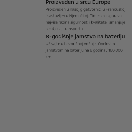
Proizveden u srcu Europe
Proizveden u našoj gigatvornici u Francuskoj
i sastavljen u Njemačkoj. Time se osigurava
najviša razina sigurnosti i kvalitete i smanjuje
se utjecaj transporta.
8-godišnje jamstvo na bateriju
Uživajte u bezbrižnoj vožnji s Opelovim
jamstvom na bateriju na 8 godina / 160 000
km.