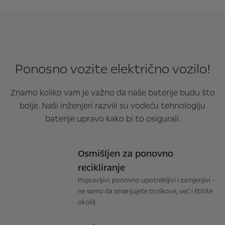
Ponosno vozite električno vozilo!
Znamo koliko vam je važno da naše baterije budu što
bolje. Naši inženjeri razvili su vodeću tehnologiju
baterije upravo kako bi to osigurali.
Osmišljen za ponovno
recikliranje
Popravljivi, ponovno upotrebljivi i zamjenjivi -
ne samo da smanjujete troškove, već i štitite
okoliš.