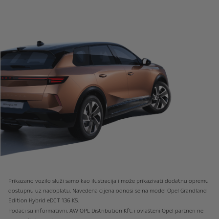
Prikazano vozilo služi samo kao ilustracija i može prikazivati dodatnu opremu
dostupnu uz nadoplatu. Navedena cijena odnosi se na model Opel Grandland
Edition Hybrid eDCT 136 KS.
Podaci su informativni. AW OPL Distribution Kft. i ovlašteni Opel partneri ne