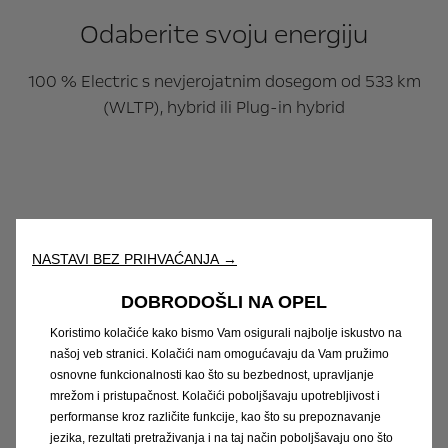
Odaberite svoju energiju
100 % Electric s nevjerojatnim dosegom od 533 km
(WLTP), hybrid ili Plug-in hybrid
NASTAVI BEZ PRIHVAĆANJA →
DOBRODOŠLI NA OPEL
Odaberite svoj Grandland
Koristimo kolačiće kako bismo Vam osigurali najbolje iskustvo na
našoj veb stranici. Kolačići nam omogućavaju da Vam pružimo
osnovne funkcionalnosti kao što su bezbednost, upravljanje
100 % Electric s nevjerojatnim dosegom od 533 km
mrežom i pristupačnost. Kolačići poboljšavaju upotrebljivost i
(WLTP), hybrid ili Plug-in hybrid
performanse kroz različite funkcije, kao što su prepoznavanje
jezika, rezultati pretraživanja i na taj način poboljšavaju ono što