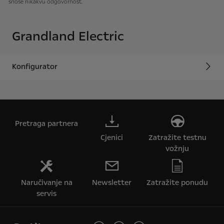
snose nikakvu odgovornost.
Grandland Electric
Konfigurator
Pretraga partnera
Cjenici
Zatražite testnu
vožnju
Naručivanje na
Newsletter
Zatražite ponudu
servis