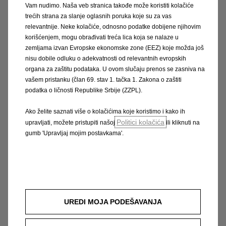
Vam nudimo. Naša veb stranica takođe može koristiti kolačiće
trećih strana za slanje oglasnih poruka koje su za vas
relevantnije. Neke kolačiće, odnosno podatke dobijene njihovim
3 pogonska sklopa
korišćenjem, mogu obrađivati treća lica koja se nalaze u
zemljama izvan Evropske ekonomske zone (EEZ) koje možda još
100 % Electric, s dosegom od 533 km (WLTP)
nisu dobile odluku o adekvatnosti od relevantnih evropskih
Hibrid
organa za zaštitu podataka. U ovom slučaju prenos se zasniva na
Plug-in hybrid
vašem pristanku (član 69. stav 1. tačka 1. Zakona o zaštiti
podatka o ličnosti Republike Srbije (ZZPL).
2 razine opreme
Ako želite saznati više o kolačićima koje koristimo i kako ih
Edition: savršeno izbalansirano
Politici kolačića
upravljati, možete pristupiti našoj
ili kliknuti na
GS: Dinamično i inovativno
gumb 'Upravljaj mojim postavkama'.
6 boja
Edition: krov u boji karoserije
GS: crni krov u standardnoj opremi
UREDI MOJA PODEŠAVANJA