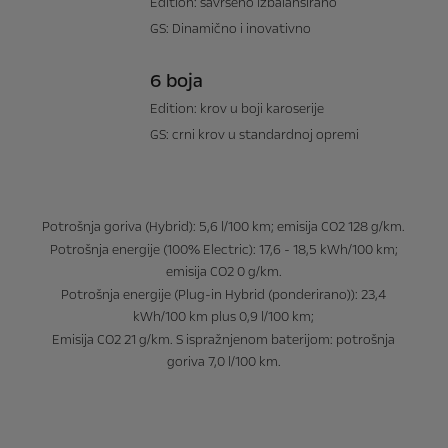
Edition: savršeno izbalansirano
GS: Dinamično i inovativno
6 boja
Edition: krov u boji karoserije
GS: crni krov u standardnoj opremi
Potrošnja goriva (Hybrid): 5,6 l/100 km; emisija CO2 128 g/km.
Potrošnja energije (100% Electric): 17,6 - 18,5 kWh/100 km;
emisija CO2 0 g/km.
Potrošnja energije (Plug-in Hybrid (ponderirano)): 23,4
kWh/100 km plus 0,9 l/100 km;
Emisija CO2 21 g/km. S ispražnjenom baterijom: potrošnja
goriva 7,0 l/100 km.