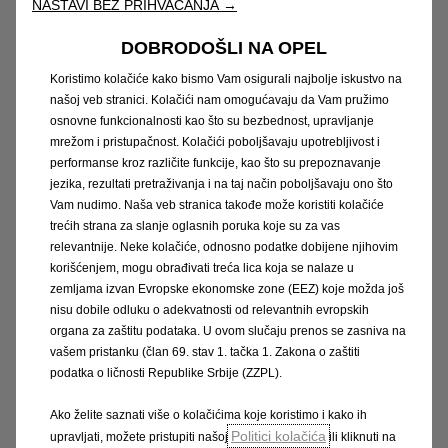
NASTAVI BEZ PRIHVAĆANJA →
Proizvod
DOBRODOŠLI NA OPEL
Saznajte više
Koristimo kolačiće kako bismo Vam osigurali najbolje iskustvo na
našoj veb stranici. Kolačići nam omogućavaju da Vam pružimo
osnovne funkcionalnosti kao što su bezbednost, upravljanje
mrežom i pristupačnost. Kolačići poboljšavaju upotrebljivost i
performanse kroz različite funkcije, kao što su prepoznavanje
jezika, rezultati pretraživanja i na taj način poboljšavaju ono što
Vam nudimo. Naša veb stranica takođe može koristiti kolačiće
trećih strana za slanje oglasnih poruka koje su za vas
relevantnije. Neke kolačiće, odnosno podatke dobijene njihovim
korišćenjem, mogu obrađivati treća lica koja se nalaze u
zemljama izvan Evropske ekonomske zone (EEZ) koje možda još
nisu dobile odluku o adekvatnosti od relevantnih evropskih
organa za zaštitu podataka. U ovom slučaju prenos se zasniva na
vašem pristanku (član 69. stav 1. tačka 1. Zakona o zaštiti
podatka o ličnosti Republike Srbije (ZZPL).
Kraj životnog vijeka
Ako želite saznati više o kolačićima koje koristimo i kako ih
Politici kolačića
upravljati, možete pristupiti našoj
ili kliknuti na