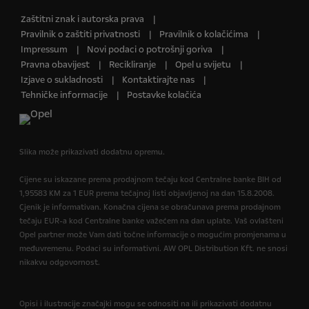
Zaštitni znak i autorska prava
Pravilnik o zaštiti privatnosti
Pravilnik o kolačićima
Impressum
Novi podaci o potrošnji goriva
Pravna obavijest
Recikliranje
Opel u svijetu
Izjave o sukladnosti
Kontaktirajte nas
Tehničke informacije
Postavke kolačića
Slika može prikazivati dodatnu opremu.
Cijene su iskazane prema prodajnom tečaju kod Centralne banke BIH od
1,95583 KM za 1 EUR prema tečajnoj listi objavljenoj na dan 15.8.2008.
Cjenik je informativan. Konačna cijena se obračunava prema prodajnom
tečaju EUR-a kod Centralne banke važećem na dan uplate. Vaš ovlašteni
Opel partner može Vam dati točne informacije o mogućim promjenama u
međuvremenu. Podaci su informativni. AW OPL Distribution Kft. ne snosi
nikakvu odgovornost.
Opisi i ilustracije značajki mogu se odnositi na ili prikazivati dodatnu