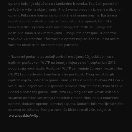
opremu koja nije uključena u standardnu isporuku. Sadržani podaci bili
su točni u vrijeme objavljivanja. Pridržavamo pravo na izmjene u dizajnu i
opremi. Prikazane boje su samo približne stvarnim bojama. Ilustrirana
dodatna oprema dostupna je uz nadoplatu. Dostupnost, tehničke
karakteristike i oprema naših vozila mogu biti različite ili mogu biti
dostupne samo u nekim zemljama ili mogu biti dostupne uz dodatne
troškove. Za precizne informacije o opremi koja se isporučuje na našim
vozilima obratite se lokalnom Opel partneru.
* Navedeni podaci o potrošnji goriva i emisijama CO
usklađeni su s
2
ispitnim postupkom WLTP na temelju kojeg se od 1. septembra 2018.
odobravaju nova vozila. Postupak WLTP zamjenjuje Europski vozni ciklus
(NEDC) kao prethodno korišten ispitni postupak. Zbog realističnijih
ispitnih uvjeta, potrošnja goriva i emisije CO2 izmjereni tijekom WLTP-a u
većini su slučajeva veći u usporedbi s onima izmjerenima tijekom NEDC-a.
Podaci o potrošnji goriva i emisijama CO
mogu se razlikovati ovisno o
2
stvarnim uvjetima korištenja i različitim čimbenicima, poput konkretne
opreme, dodatne opreme i dimenzija guma. Dodatne informacije zatražite
od svog ovlaštenog Opel partnera. Da biste saznali više, posjetite
www.opel.ba/wltp
.