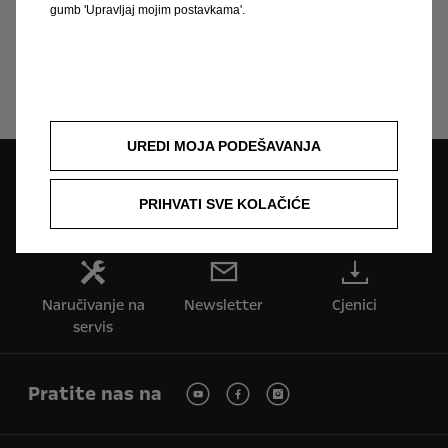
Saznajte više
gumb 'Upravljaj mojim postavkama'.
UREDI MOJA PODEŠAVANJA
Pretraga partnera
PRIHVATI SVE KOLAČIĆE
Zatražite ponudu
Zatražite testnu
vožnju
Naručivanje na
Newsletter
Cjenici
servis
Pratite nas na