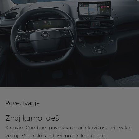
Povezivanje
Znaj kamo ideš
S novim Combom povećavate učinkovitost pri svakoj
vožnji. Vrhunski štedljivi motori kao i opcije