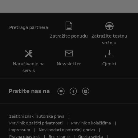
Pretraga partnera
Zatražite ponudu
Zatražite testnu
vožnju
Naručivanje na
Newsletter
Cjenici
servis
Pratite nas na
Zaštitni znak i autorska prava
Pravilnik o zaštiti privatnosti
Pravilnik o kolačićima
Impressum
Novi podaci o potrošnji goriva
Pravna obavijest
Recikliranje
Opel u svijetu