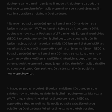
dostupne samo u nekim zemljama ili mogu biti dostupne uz dodatne
troškove. Za precizne informacije o opremi koja se isporučuje na našim
vozilima obratite se lokalnom Opel partneru.
* Navedeni podaci o potrošnji goriva i emisijama CO
usklađeni su s
2
ispitnim postupkom WLTP na temelju kojeg se od 1. septembra 2018.
odobravaju nova vozila. Postupak WLTP zamjenjuje Europski vozni ciklus
(NEDC) kao prethodno korišten ispitni postupak. Zbog realističnijih
ispitnih uvjeta, potrošnja goriva i emisije CO2 izmjereni tijekom WLTP-a u
većini su slučajeva veći u usporedbi s onima izmjerenima tijekom NEDC-a.
Podaci o potrošnji goriva i emisijama CO
mogu se razlikovati ovisno o
2
stvarnim uvjetima korištenja i različitim čimbenicima, poput konkretne
opreme, dodatne opreme i dimenzija guma. Dodatne informacije zatražite
od svog ovlaštenog Opel partnera. Da biste saznali više, posjetite
www.opel.ba/wltp
.
** Navedeni podaci o potrošnji goriva i emisijama CO
određeni su u
2
skladu s novim globalno usklađenim ispitnim postupkom za laka vozila
(WLTP-om), a relevantne vrijednosti pretvorene su u NEDC radi
usporedbe s drugim vozilima. Najnovije podatke zatražite od svog
ovlaštenog Opel partnera. Vrijednosti ne uzimaju u obzir posebnu