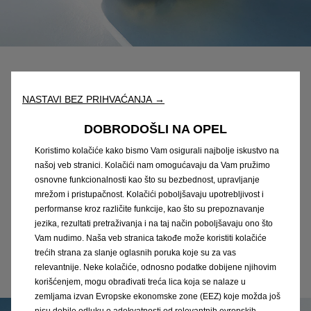
Svestranost
NASTAVI BEZ PRIHVAĆANJA →
Vaš multifunkcionalni alat
DOBRODOŠLI NA OPEL
Prilagodite svoj novi Combo: s dvije različite duljine i
Koristimo kolačiće kako bismo Vam osigurali najbolje iskustvo na
stilova karoserije i obiljem pametnih rješenja za
našoj veb stranici. Kolačići nam omogućavaju da Vam pružimo
povećanje fleksibilnosti unutrašnjosti, Combo je
osnovne funkcionalnosti kao što su bezbednost, upravljanje
savršen njemački alat za vaš svakodnevni rad. Više
mrežom i pristupačnost. Kolačići poboljšavaju upotrebljivost i
fleksibilnosti znači briljantne rezultate.
performanse kroz različite funkcije, kao što su prepoznavanje
jezika, rezultati pretraživanja i na taj način poboljšavaju ono što
Vam nudimo. Naša veb stranica takođe može koristiti kolačiće
trećih strana za slanje oglasnih poruka koje su za vas
Saznaj više
relevantnije. Neke kolačiće, odnosno podatke dobijene njihovim
korišćenjem, mogu obrađivati treća lica koja se nalaze u
zemljama izvan Evropske ekonomske zone (EEZ) koje možda još
nisu dobile odluku o adekvatnosti od relevantnih evropskih