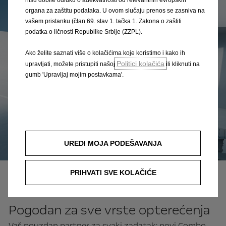
organa za zaštitu podataka. U ovom slučaju prenos se zasniva na
vašem pristanku (član 69. stav 1. tačka 1. Zakona o zaštiti
podatka o ličnosti Republike Srbije (ZZPL).
Ako želite saznati više o kolačićima koje koristimo i kako ih
Politici kolačića
upravljati, možete pristupiti našoj
ili kliknuti na
gumb 'Upravljaj mojim postavkama'.
UREDI MOJA PODEŠAVANJA
PRIHVATI SVE KOLAČIĆE
Teret
Pogodan za sve vrste opterećenja
Vaš pouzdan partner za svaki zadatak: novi Combo