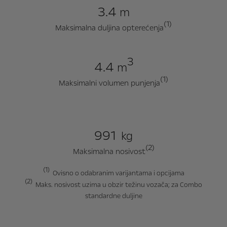
3.4
m
(1)
Maksimalna duljina opterećenja
3
4.4
m
(1)
Maksimalni volumen punjenja
991
kg
(2)
Maksimalna nosivost
(1)
Ovisno o odabranim varijantama i opcijama
(2)
Maks. nosivost uzima u obzir težinu vozača; za Combo
standardne duljine