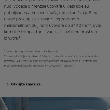
nudi vodeće dimenzije utovara u klasi koje su
poboljšane pametnim značajkama kao što je Flex
Cargo preklop za utovar. S impresivnom
2
maksimalnom duljinom utovara do 3440 mm
, ovaj
kombi je kompaktan izvana, ali i ozbiljno prostran
1,2
iznutra.
1
Dimenzije mogu varirati ovisno o konfiguraciji.
2
Maksimalna duljina tereta od 3.090 mm u standardnom Combo međuosovinskom
razmaku, 3.440 mm u dugom međuosovinskom razmaku Combo XL s otvorenim
pregradnim poklopcem i preklopljenim suvozačevim sjedalom.
Otkrijte značajke