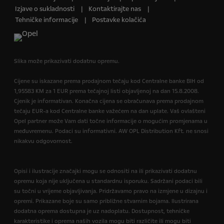
Izjave o sukladnosti
Kontaktirajte nas
Tehničke informacije
Postavke kolačića
Slika može prikazivati dodatnu opremu.
Cijene su iskazane prema prodajnom tečaju kod Centralne banke BIH od
1,95583 KM za 1 EUR prema tečajnoj listi objavljenoj na dan 15.8.2008.
Cjenik je informativan. Konačna cijena se obračunava prema prodajnom
tečaju EUR-a kod Centralne banke važećem na dan uplate. Vaš ovlašteni
Opel partner može Vam dati točne informacije o mogućim promjenama u
međuvremenu. Podaci su informativni. AW OPL Distribution Kft. ne snosi
nikakvu odgovornost.
Opisi i ilustracije značajki mogu se odnositi na ili prikazivati dodatnu
opremu koja nije uključena u standardnu isporuku. Sadržani podaci bili
su točni u vrijeme objavljivanja. Pridržavamo pravo na izmjene u dizajnu i
opremi. Prikazane boje su samo približne stvarnim bojama. Ilustrirana
dodatna oprema dostupna je uz nadoplatu. Dostupnost, tehničke
karakteristike i oprema naših vozila mogu biti različite ili mogu biti