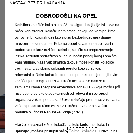
NASTAVI BEZ PRIHVAĆANJA →
2 razine opreme
DOBRODOŠLI NA OPEL
Edition: Sve što vam treba
Koristimo kolačiće kako bismo Vam osigurali najbolje iskustvo na
GS: Sve što trebate i još više
našoj veb stranici. Kolačići nam omogućavaju da Vam pružimo
osnovne funkcionalnosti kao što su bezbednost, upravljanje
mrežom i pristupačnost. Kolačići poboljšavaju upotrebljivost i
performanse kroz različite funkcije, kao što su prepoznavanje
jezika, rezultati pretraživanja i na taj način poboljšavaju ono što
Vam nudimo. Naša veb stranica takođe može koristiti kolačiće
trećih strana za slanje oglasnih poruka koje su za vas
relevantnije. Neke kolačiće, odnosno podatke dobijene njihovim
korišćenjem, mogu obrađivati treća lica koja se nalaze u
zemljama izvan Evropske ekonomske zone (EEZ) koje možda još
nisu dobile odluku o adekvatnosti od relevantnih evropskih
organa za zaštitu podataka. U ovom slučaju prenos se zasniva na
vašem pristanku (član 69. stav 1. tačka 1. Zakona o zaštiti
podatka o ličnosti Republike Srbije (ZZPL).
Ako želite saznati više o kolačićima koje koristimo i kako ih
Politici kolačića
upravljati, možete pristupiti našoj
ili kliknuti na