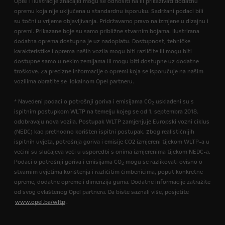
Opisi i ilustracije značajki mogu se odnositi na ili prikazivati dodatnu
opremu koja nije uključena u standardnu isporuku. Sadržani podaci bili
su točni u vrijeme objavljivanja. Pridržavamo pravo na izmjene u dizajnu i
opremi. Prikazane boje su samo približne stvarnim bojama. Ilustrirana
dodatna oprema dostupna je uz nadoplatu. Dostupnost, tehničke
karakteristike i oprema naših vozila mogu biti različite ili mogu biti
dostupne samo u nekim zemljama ili mogu biti dostupne uz dodatne
troškove. Za precizne informacije o opremi koja se isporučuje na našim
vozilima obratite se lokalnom Opel partneru.
* Navedeni podaci o potrošnji goriva i emisijama CO
usklađeni su s
2
ispitnim postupkom WLTP na temelju kojeg se od 1. septembra 2018.
odobravaju nova vozila. Postupak WLTP zamjenjuje Europski vozni ciklus
(NEDC) kao prethodno korišten ispitni postupak. Zbog realističnijih
ispitnih uvjeta, potrošnja goriva i emisije CO2 izmjereni tijekom WLTP-a u
većini su slučajeva veći u usporedbi s onima izmjerenima tijekom NEDC-a.
Podaci o potrošnji goriva i emisijama CO
mogu se razlikovati ovisno o
2
stvarnim uvjetima korištenja i različitim čimbenicima, poput konkretne
opreme, dodatne opreme i dimenzija guma. Dodatne informacije zatražite
od svog ovlaštenog Opel partnera. Da biste saznali više, posjetite
www.opel.ba/wltp
.