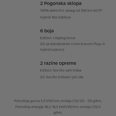
2 Pogonska sklopa
100% električni: doseg od 306 km WLTP​
Hybrid: Bez kablova
6 boja
Edition: s bijelog krova​
GS: sa standardnim crnim krovom Plug-in
Hybrid (uskoro)
2 razine opreme
Edition: Sve što vam treba
GS: Sve što trebate i još više
Potrošnja goriva 5,5 l/100 km; emisija CO2 122 - 123 g/km;
Potrošnja energije 18,2-18,5 kWh/100 km; emisija CO2 0
g/km;