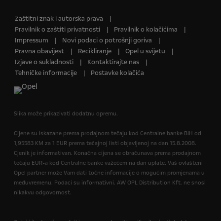
Zaštitni znak i autorska prava
Pravilnik o zaštiti privatnosti
Pravilnik o kolačićima
Impressum
Novi podaci o potrošnji goriva
Pravna obavijest
Recikliranje
Opel u svijetu
Izjave o sukladnosti
Kontaktirajte nas
Tehničke informacije
Postavke kolačića
Slika može prikazivati dodatnu opremu.
Cijene su iskazane prema prodajnom tečaju kod Centralne banke BIH od
1,95583 KM za 1 EUR prema tečajnoj listi objavljenoj na dan 15.8.2008.
Cjenik je informativan. Konačna cijena se obračunava prema prodajnom
tečaju EUR-a kod Centralne banke važećem na dan uplate. Vaš ovlašteni
Opel partner može Vam dati točne informacije o mogućim promjenama u
međuvremenu. Podaci su informativni. AW OPL Distribution Kft. ne snosi
nikakvu odgovornost.