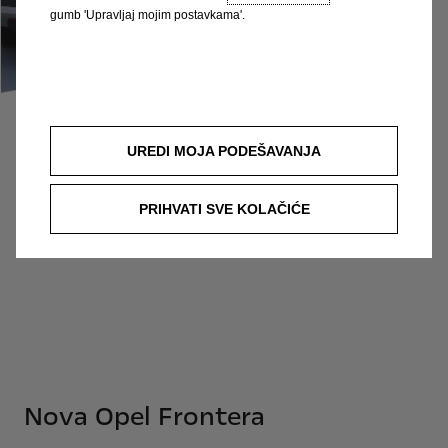
gumb 'Upravljaj mojim postavkama'.
Prikazano vozilo služi samo kao ilustracija i može prikazivati dodatnu opremu
UREDI MOJA PODEŠAVANJA
dostupnu uz nadoplatu. Navedena cijena odnosi se na model Opel Frontera
Edition 1.2 Turbo Star/Stop Hybrid.
PRIHVATI SVE KOLAČIĆE
Podaci su informativni. AW OPL Distribution Kft. i ovlašteni Opel partneri ne
snose nikakvu odgovornost.
Nova Opel Frontera