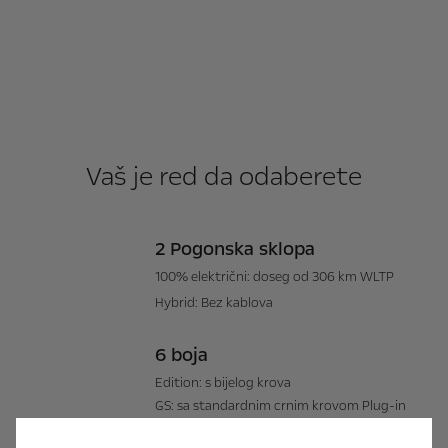
Vaš je red da odaberete
2 Pogonska sklopa
100% električni: doseg od 306 km WLTP​
Hybrid: Bez kablova
6 boja
Edition: s bijelog krova​
GS: sa standardnim crnim krovom Plug-in
Hybrid (uskoro)