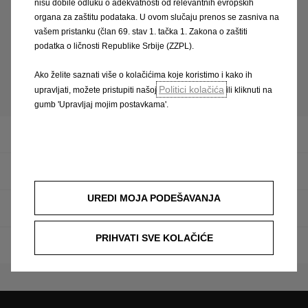
nisu dobile odluku o adekvatnosti od relevantnih evropskih
organa za zaštitu podataka. U ovom slučaju prenos se zasniva na
Pogledajte detalje
vašem pristanku (član 69. stav 1. tačka 1. Zakona o zaštiti
podatka o ličnosti Republike Srbije (ZZPL).
Ako želite saznati više o kolačićima koje koristimo i kako ih
O Opelu
Politici kolačića
upravljati, možete pristupiti našoj
ili kliknuti na
gumb 'Upravljaj mojim postavkama'.
Lokacije
Održivost
UREDI MOJA PODEŠAVANJA
Upravni odbor
PRIHVATI SVE KOLAČIĆE
Novosti