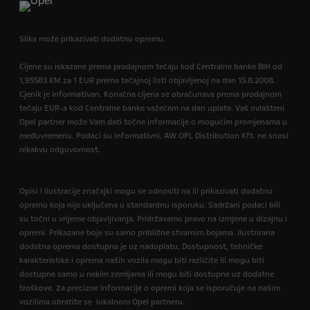
Slika može prikazivati dodatnu opremu.
Cijene su iskazane prema prodajnom tečaju kod Centralne banke BIH od
1,95583 KM za 1 EUR prema tečajnoj listi objavljenoj na dan 15.8.2008.
Cjenik je informativan. Konačna cijena se obračunava prema prodajnom
tečaju EUR-a kod Centralne banke važećem na dan uplate. Vaš ovlašteni
Opel partner može Vam dati točne informacije o mogućim promjenama u
međuvremenu. Podaci su informativni. AW OPL Distribution Kft. ne snosi
nikakvu odgovornost.
Opisi i ilustracije značajki mogu se odnositi na ili prikazivati dodatnu
opremu koja nije uključena u standardnu isporuku. Sadržani podaci bili
su točni u vrijeme objavljivanja. Pridržavamo pravo na izmjene u dizajnu i
opremi. Prikazane boje su samo približne stvarnim bojama. Ilustrirana
dodatna oprema dostupna je uz nadoplatu. Dostupnost, tehničke
karakteristike i oprema naših vozila mogu biti različite ili mogu biti
dostupne samo u nekim zemljama ili mogu biti dostupne uz dodatne
troškove. Za precizne informacije o opremi koja se isporučuje na našim
vozilima obratite se lokalnom Opel partneru.