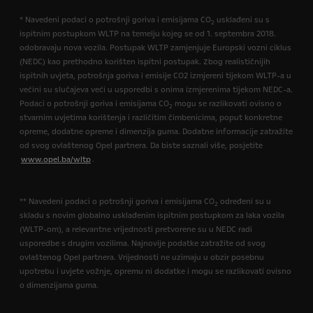
* Navedeni podaci o potrošnji goriva i emisijama CO
usklađeni su s
2
ispitnim postupkom WLTP na temelju kojeg se od 1. septembra 2018.
odobravaju nova vozila. Postupak WLTP zamjenjuje Europski vozni ciklus
(NEDC) kao prethodno korišten ispitni postupak. Zbog realističnijih
ispitnih uvjeta, potrošnja goriva i emisije CO2 izmjereni tijekom WLTP-a u
većini su slučajeva veći u usporedbi s onima izmjerenima tijekom NEDC-a.
Podaci o potrošnji goriva i emisijama CO
mogu se razlikovati ovisno o
2
stvarnim uvjetima korištenja i različitim čimbenicima, poput konkretne
opreme, dodatne opreme i dimenzija guma. Dodatne informacije zatražite
od svog ovlaštenog Opel partnera. Da biste saznali više, posjetite
www.opel.ba/wltp
.
** Navedeni podaci o potrošnji goriva i emisijama CO
određeni su u
2
skladu s novim globalno usklađenim ispitnim postupkom za laka vozila
(WLTP-om), a relevantne vrijednosti pretvorene su u NEDC radi
usporedbe s drugim vozilima. Najnovije podatke zatražite od svog
ovlaštenog Opel partnera. Vrijednosti ne uzimaju u obzir posebnu
upotrebu i uvjete vožnje, opremu ni dodatke i mogu se razlikovati ovisno
o dimenzijama guma.