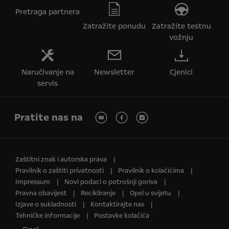
Pretraga partnera
Zatražite ponudu
Zatražite testnu
vožnju
Naručivanje na
Newsletter
Cjenici
servis
Pratite nas na
Zaštitni znak i autorska prava
Pravilnik o zaštiti privatnosti
Pravilnik o kolačićima
Impressum
Novi podaci o potrošnji goriva
Pravna obavijest
Recikliranje
Opel u svijetu
Izjave o sukladnosti
Kontaktirajte nas
Tehničke informacije
Postavke kolačića