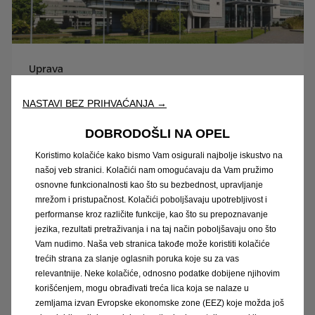
Uprava
Pogledajte detalje
NASTAVI BEZ PRIHVAĆANJA →
DOBRODOŠLI NA OPEL
Koristimo kolačiće kako bismo Vam osigurali najbolje iskustvo na
našoj veb stranici. Kolačići nam omogućavaju da Vam pružimo
osnovne funkcionalnosti kao što su bezbednost, upravljanje
mrežom i pristupačnost. Kolačići poboljšavaju upotrebljivost i
performanse kroz različite funkcije, kao što su prepoznavanje
jezika, rezultati pretraživanja i na taj način poboljšavaju ono što
Vam nudimo. Naša veb stranica takođe može koristiti kolačiće
trećih strana za slanje oglasnih poruka koje su za vas
relevantnije. Neke kolačiće, odnosno podatke dobijene njihovim
korišćenjem, mogu obrađivati treća lica koja se nalaze u
zemljama izvan Evropske ekonomske zone (EEZ) koje možda još
Lokacije