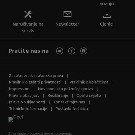
vožnju
Naručivanje na
Newsletter
Cjenici
servis
Pratite nas na
Zaštitni znak i autorska prava
Pravilnik o zaštiti privatnosti
Pravilnik o kolačićima
Impressum
Novi podaci o potrošnji goriva
Pravna obavijest
Recikliranje
Opel u svijetu
Izjave o sukladnosti
Kontaktirajte nas
Tehničke informacije
Postavke kolačića
Slika može prikazivati dodatnu opremu.