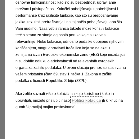
osnovne funkcionalnosti kao što su bezbednost, upravljanje
mrežom i pristupačnost. Kolačići poboljšavaju upotrebljivost i
performanse kroz različite funkcije, kao što su prepoznavanje
jezika, rezultati pretraživanja i na taj način poboljšavaju ono što
Vam nudimo. Naša veb stranica takođe može koristiti kolačiće
trećih strana za slanje oglasnih poruka koje su za vas
relevantnije. Neke kolačiće, odnosno podatke dobijene njihovim
korišćenjem, mogu obrađivati treća lica koja se nalaze u
zemljama izvan Evropske ekonomske zone (EEZ) koje možda još
nisu dobile odluku o adekvatnosti od relevantnih evropskih
organa za zaštitu podataka. U ovom slučaju prenos se zasniva na
vašem pristanku (član 69. stav 1. tačka 1. Zakona o zaštiti
podatka o ličnosti Republike Srbije (ZZPL).
Ako želite saznati više o kolačićima koje koristimo i kako ih
Politici kolačića
upravljati, možete pristupiti našoj
ili kliknuti na
gumb 'Upravljaj mojim postavkama'.