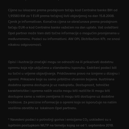
Cijene su iskazane prema prodajnom tečaju kod Centralne banke BIH od
1,95583 KM za 1 EUR prema tečajnoj listi objavljenoj na dan 15.8.2008.
Cjenik je informativan. Konačna cijena se obračunava prema prodajnom
tečaju EUR-a kod Centralne banke važećem na dan uplate. Vaš ovlašteni
Opel partner može Vam dati točne informacije o mogućim promjenama u
međuvremenu. Podaci su informativni. AW OPL Distribution Kft. ne snosi
nikakvu odgovornost.
Opisi i ilustracije značajki mogu se odnositi na ili prikazivati dodatnu
opremu koja nije uključena u standardnu isporuku. Sadržani podaci bili
su točni u vrijeme objavljivanja. Pridržavamo pravo na izmjene u dizajnu i
opremi. Prikazane boje su samo približne stvarnim bojama. Ilustrirana
dodatna oprema dostupna je uz nadoplatu. Dostupnost, tehničke
karakteristike i oprema naših vozila mogu biti različite ili mogu biti
dostupne samo u nekim zemljama ili mogu biti dostupne uz dodatne
troškove. Za precizne informacije o opremi koja se isporučuje na našim
vozilima obratite se lokalnom Opel partneru.
* Navedeni podaci o potrošnji goriva i emisijama CO
usklađeni su s
2
ispitnim postupkom WLTP na temelju kojeg se od 1. septembra 2018.