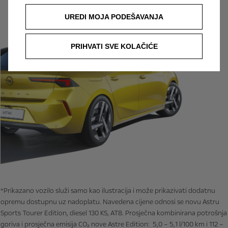
UREDI MOJA PODEŠAVANJA
PRIHVATI SVE KOLAČIĆE
*Prikazano vozilo služi samo kao ilustracija i može prikazivati dodatnu
opremu dostupnu uz nadoplatu. Navedena cijene odnosi se novu Astru
Sports Tourer Edition, diesel 130 KS, AT8. Prosječna kombinirana potrošnja
goriva i prosječna emisija CO₂ nove Astre Edition: 5,0 – 5,1 l/100 km i 112 –