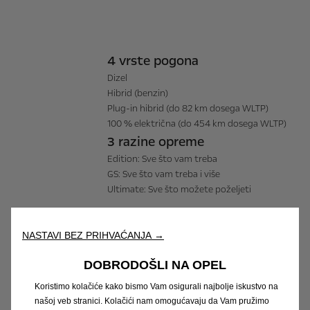
4 vrste pogona
Dizel
Hibrid (benzin)
Plug-in hibrid (do 82 km dosega WLTP)
100 % električna (do 454 km dosega WLTP)
3 razine opreme
Edition: Sve što vam treba
GS: Sve što vam treba i više
Ultimate: Sve što možete poželjeti
7 boja
NASTAVI BEZ PRIHVAĆANJA →
Edition s krovom u boji karoserije
GS i Ultimate s crnim krovom u serijskoj
DOBRODOŠLI NA OPEL
opremi
Koristimo kolačiće kako bismo Vam osigurali najbolje iskustvo na
našoj veb stranici. Kolačići nam omogućavaju da Vam pružimo