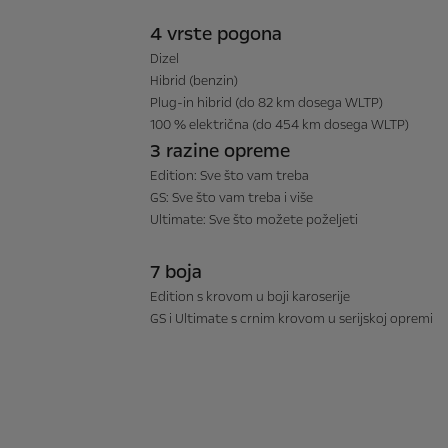
4 vrste pogona
Dizel
Hibrid (benzin)
Plug-in hibrid (do 82 km dosega WLTP)
100 % električna (do 454 km dosega WLTP)
3 razine opreme
Edition: Sve što vam treba
GS: Sve što vam treba i više
Ultimate: Sve što možete poželjeti
7 boja
Edition s krovom u boji karoserije
GS i Ultimate s crnim krovom u serijskoj opremi