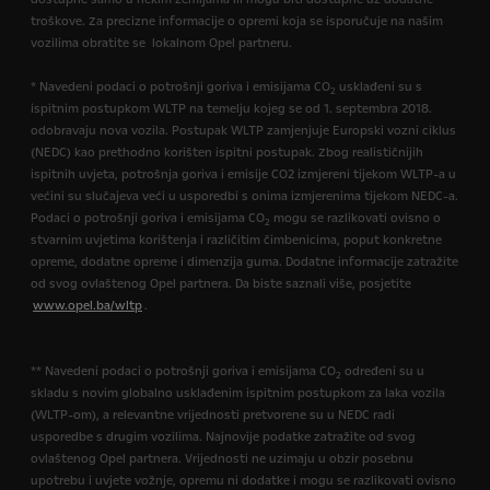
troškove. Za precizne informacije o opremi koja se isporučuje na našim
vozilima obratite se lokalnom Opel partneru.
* Navedeni podaci o potrošnji goriva i emisijama CO
usklađeni su s
2
ispitnim postupkom WLTP na temelju kojeg se od 1. septembra 2018.
odobravaju nova vozila. Postupak WLTP zamjenjuje Europski vozni ciklus
(NEDC) kao prethodno korišten ispitni postupak. Zbog realističnijih
ispitnih uvjeta, potrošnja goriva i emisije CO2 izmjereni tijekom WLTP-a u
većini su slučajeva veći u usporedbi s onima izmjerenima tijekom NEDC-a.
Podaci o potrošnji goriva i emisijama CO
mogu se razlikovati ovisno o
2
stvarnim uvjetima korištenja i različitim čimbenicima, poput konkretne
opreme, dodatne opreme i dimenzija guma. Dodatne informacije zatražite
od svog ovlaštenog Opel partnera. Da biste saznali više, posjetite
www.opel.ba/wltp
.
** Navedeni podaci o potrošnji goriva i emisijama CO
određeni su u
2
skladu s novim globalno usklađenim ispitnim postupkom za laka vozila
(WLTP-om), a relevantne vrijednosti pretvorene su u NEDC radi
usporedbe s drugim vozilima. Najnovije podatke zatražite od svog
ovlaštenog Opel partnera. Vrijednosti ne uzimaju u obzir posebnu
upotrebu i uvjete vožnje, opremu ni dodatke i mogu se razlikovati ovisno