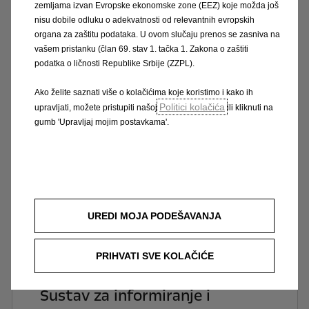
zemljama izvan Evropske ekonomske zone (EEZ) koje možda još
Povezivanje
nisu dobile odluku o adekvatnosti od relevantnih evropskih
organa za zaštitu podataka. U ovom slučaju prenos se zasniva na
vašem pristanku (član 69. stav 1. tačka 1. Zakona o zaštiti
podatka o ličnosti Republike Srbije (ZZPL).
Ako želite saznati više o kolačićima koje koristimo i kako ih
Politici kolačića
upravljati, možete pristupiti našoj
ili kliknuti na
gumb 'Upravljaj mojim postavkama'.
UREDI MOJA PODEŠAVANJA
PRIHVATI SVE KOLAČIĆE
Sustav za informiranje i