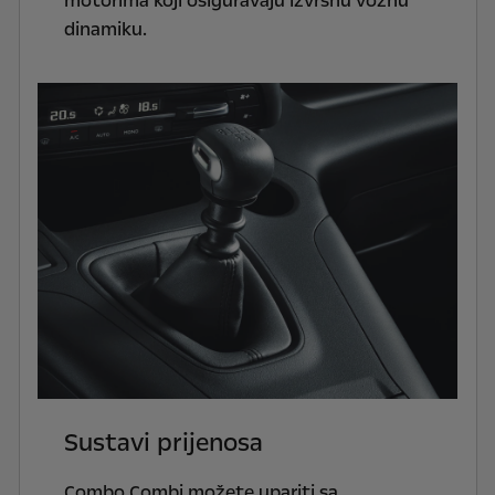
motorima koji osiguravaju izvrsnu voznu
dinamiku.
Sustavi prijenosa
Combo Combi možete upariti sa