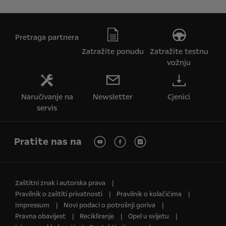
Pretraga partnera
Zatražite ponudu
Zatražite testnu
vožnju
Naručivanje na
Newsletter
Cjenici
servis
Pratite nas na
Zaštitni znak i autorska prava
Pravilnik o zaštiti privatnosti
Pravilnik o kolačićima
Impressum
Novi podaci o potrošnji goriva
Pravna obavijest
Recikliranje
Opel u svijetu