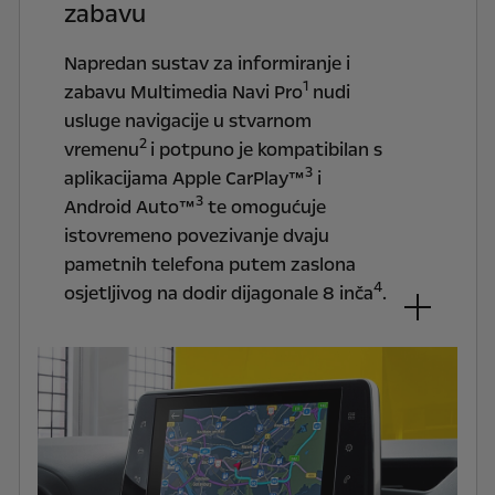
zabavu
Napredan sustav za informiranje i
1
zabavu Multimedia Navi Pro
nudi
usluge navigacije u stvarnom
2
vremenu
i potpuno je kompatibilan s
3
aplikacijama Apple CarPlay™
i
3
Android Auto™
te omogućuje
istovremeno povezivanje dvaju
pametnih telefona putem zaslona
4
osjetljivog na dodir dijagonale 8 inča
.