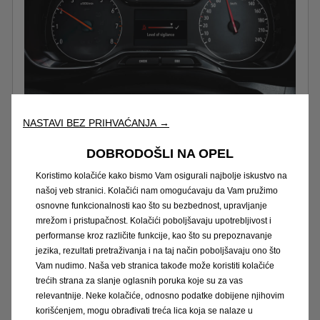
NASTAVI BEZ PRIHVAĆANJA →
Upozorenje na umor vozača
DOBRODOŠLI NA OPEL
Upozorenje na umor vozača analizira vaš
Koristimo kolačiće kako bismo Vam osigurali najbolje iskustvo na
našoj veb stranici. Kolačići nam omogućavaju da Vam pružimo
način vožnje kako bi otkrio znakove
osnovne funkcionalnosti kao što su bezbednost, upravljanje
umaranja vozača. Sustav savjetuje vozača
mrežom i pristupačnost. Kolačići poboljšavaju upotrebljivost i
da poduzme određene radnje nizom
performanse kroz različite funkcije, kao što su prepoznavanje
upozorenja.
jezika, rezultati pretraživanja i na taj način poboljšavaju ono što
Vam nudimo. Naša veb stranica takođe može koristiti kolačiće
trećih strana za slanje oglasnih poruka koje su za vas
relevantnije. Neke kolačiće, odnosno podatke dobijene njihovim
korišćenjem, mogu obrađivati treća lica koja se nalaze u