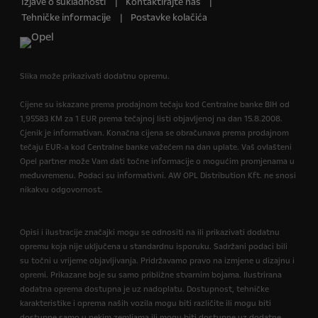
Izjave o sukladnosti
Kontaktirajte nas
Tehničke informacije
Postavke kolačića
Slika može prikazivati dodatnu opremu.
Cijene su iskazane prema prodajnom tečaju kod Centralne banke BIH od
1,95583 KM za 1 EUR prema tečajnoj listi objavljenoj na dan 15.8.2008.
Cjenik je informativan. Konačna cijena se obračunava prema prodajnom
tečaju EUR-a kod Centralne banke važećem na dan uplate. Vaš ovlašteni
Opel partner može Vam dati točne informacije o mogućim promjenama u
međuvremenu. Podaci su informativni. AW OPL Distribution Kft. ne snosi
nikakvu odgovornost.
Opisi i ilustracije značajki mogu se odnositi na ili prikazivati dodatnu
opremu koja nije uključena u standardnu isporuku. Sadržani podaci bili
su točni u vrijeme objavljivanja. Pridržavamo pravo na izmjene u dizajnu i
opremi. Prikazane boje su samo približne stvarnim bojama. Ilustrirana
dodatna oprema dostupna je uz nadoplatu. Dostupnost, tehničke
karakteristike i oprema naših vozila mogu biti različite ili mogu biti
dostupne samo u nekim zemljama ili mogu biti dostupne uz dodatne