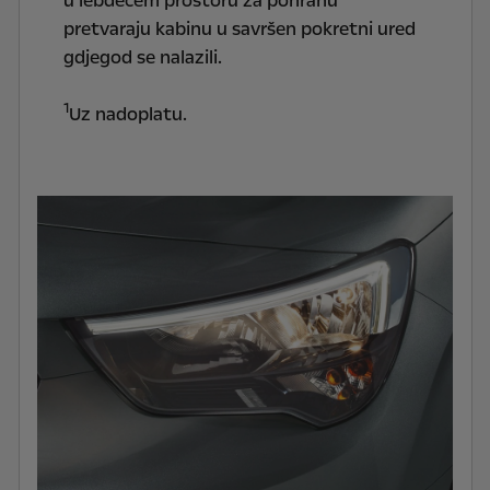
u lebdećem prostoru za pohranu
pretvaraju kabinu u savršen pokretni ured
gdjegod se nalazili.
1
Uz nadoplatu.