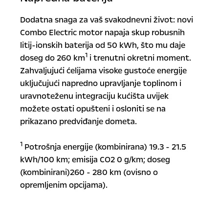
Dodatna snaga za vaš svakodnevni život: novi
Combo Electric motor napaja skup robusnih
litij-ionskih baterija od 50 kWh, što mu daje
1
doseg do 260 km
i trenutni okretni moment.
Zahvaljujući ćelijama visoke gustoće energije
uključujući napredno upravljanje toplinom i
uravnoteženu integraciju kućišta uvijek
možete ostati opušteni i osloniti se na
prikazano predviđanje dometa.
1
Potrošnja energije (kombinirana) 19.3 - 21.5
kWh/100 km; emisija CO2 0 g/km; doseg
(kombinirani)260 - 280 km (ovisno o
opremljenim opcijama).