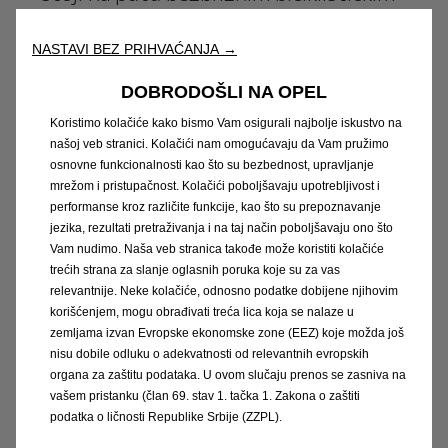
avanturama gdje god vas cesta odvede.
NASTAVI BEZ PRIHVAĆANJA →
Ako krenete na put sa Opel Fronterom,
DOBRODOŠLI NA OPEL
već igrate u višoj ligi. Krovni šator nije
Koristimo kolačiće kako bismo Vam osigurali najbolje iskustvo na
samo dodatak. To je stil života.
našoj veb stranici. Kolačići nam omogućavaju da Vam pružimo
osnovne funkcionalnosti kao što su bezbednost, upravljanje
Približite se prirodi, istražite krajolike o
mrežom i pristupačnost. Kolačići poboljšavaju upotrebljivost i
kojima ste oduvijek sanjali. Ovo je više
performanse kroz različite funkcije, kao što su prepoznavanje
od običnog putovanja. To je mala
jezika, rezultati pretraživanja i na taj način poboljšavaju ono što
Vam nudimo. Naša veb stranica takođe može koristiti kolačiće
ekspedicija.
trećih strana za slanje oglasnih poruka koje su za vas
relevantnije. Neke kolačiće, odnosno podatke dobijene njihovim
korišćenjem, mogu obrađivati treća lica koja se nalaze u
Pronađite najbližeg Opel ovlaštenog
zemljama izvan Evropske ekonomske zone (EEZ) koje možda još
partnera i pronađite svoju savršenu
nisu dobile odluku o adekvatnosti od relevantnih evropskih
organa za zaštitu podataka. U ovom slučaju prenos se zasniva na
dodatnu opremu!Pronađite najbliži
vašem pristanku (član 69. stav 1. tačka 1. Zakona o zaštiti
ovlašteni Opel servis kako biste otkrili
podatka o ličnosti Republike Srbije (ZZPL).
savršenu dodatnu opremu!