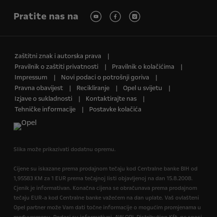
Pratite nas na
Zaštitni znak i autorska prava
Pravilnik o zaštiti privatnosti
Pravilnik o kolačićima
Impressum
Novi podaci o potrošnji goriva
Pravna obavijest
Recikliranje
Opel u svijetu
Izjave o sukladnosti
Kontaktirajte nas
Tehničke informacije
Postavke kolačića
Slika može prikazivati dodatnu opremu.
Cijene su iskazane prema prodajnom tečaju kod Centralne banke BIH od
1,95583 KM za 1 EUR prema tečajnoj listi objavljenoj na dan 15.8.2008.
Cjenik je informativan. Konačna cijena se obračunava prema prodajnom
tečaju EUR-a kod Centralne banke važećem na dan uplate. Vaš ovlašteni
Opel partner može Vam dati točne informacije o mogućim promjenama u