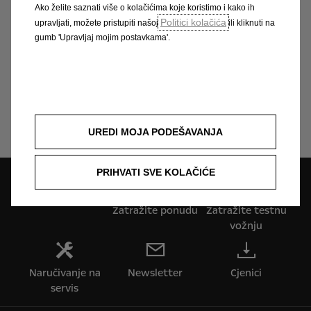
Ako želite saznati više o kolačićima koje koristimo i kako ih
Politici kolačića
upravljati, možete pristupiti našoj
ili kliknuti na
gumb 'Upravljaj mojim postavkama'.
Pretraživanje ovlaštenog Opel servisa
Opel dodatna oprema
UREDI MOJA PODEŠAVANJA
PRIHVATI SVE KOLAČIĆE
Pretraga partnera
Zatražite ponudu
Zatražite testnu
vožnju
Naručivanje na
Newsletter
Cjenici
servis