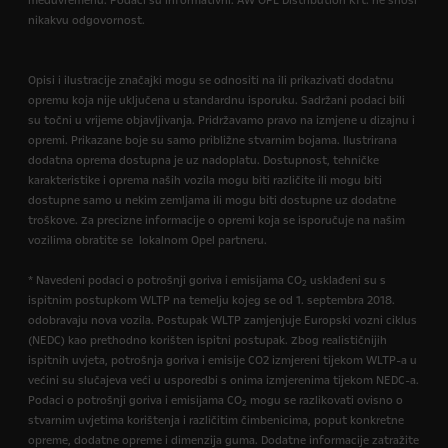
međuvremenu. Podaci su informativni. AW OPL Distribution Kft. ne snosi
nikakvu odgovornost.
Opisi i ilustracije značajki mogu se odnositi na ili prikazivati dodatnu
opremu koja nije uključena u standardnu isporuku. Sadržani podaci bili
su točni u vrijeme objavljivanja. Pridržavamo pravo na izmjene u dizajnu i
opremi. Prikazane boje su samo približne stvarnim bojama. Ilustrirana
dodatna oprema dostupna je uz nadoplatu. Dostupnost, tehničke
karakteristike i oprema naših vozila mogu biti različite ili mogu biti
dostupne samo u nekim zemljama ili mogu biti dostupne uz dodatne
troškove. Za precizne informacije o opremi koja se isporučuje na našim
vozilima obratite se lokalnom Opel partneru.
* Navedeni podaci o potrošnji goriva i emisijama CO
usklađeni su s
2
ispitnim postupkom WLTP na temelju kojeg se od 1. septembra 2018.
odobravaju nova vozila. Postupak WLTP zamjenjuje Europski vozni ciklus
(NEDC) kao prethodno korišten ispitni postupak. Zbog realističnijih
ispitnih uvjeta, potrošnja goriva i emisije CO2 izmjereni tijekom WLTP-a u
većini su slučajeva veći u usporedbi s onima izmjerenima tijekom NEDC-a.
Podaci o potrošnji goriva i emisijama CO
mogu se razlikovati ovisno o
2
stvarnim uvjetima korištenja i različitim čimbenicima, poput konkretne
opreme, dodatne opreme i dimenzija guma. Dodatne informacije zatražite