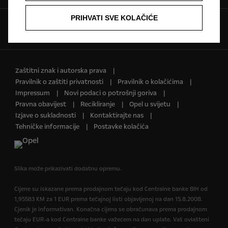
PRIHVATI SVE KOLAČIĆE
Pratite nas na
Zaštitni znak i autorska prava
Pravilnik o zaštiti privatnosti
Pravilnik o kolačićima
Impressum
Novi podaci o potrošnji goriva
Pravna obavijest
Recikliranje
Opel u svijetu
Izjave o sukladnosti
Kontaktirajte nas
Tehničke informacije
Postavke kolačića
Slika može prikazivati dodatnu opremu.
Cijene su iskazane prema prodajnom tečaju kod Centralne banke BIH od
1,95583 KM za 1 EUR prema tečajnoj listi objavljenoj na dan 15.8.2008.
Cjenik je informativan. Konačna cijena se obračunava prema prodajnom
tečaju EUR-a kod Centralne banke važećem na dan uplate. Vaš ovlašteni