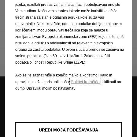
jezika, rezultati pretraživanja i na taj način poboljšavaju ono što
Recikliranje
Vam nudimo. Naša veb stranica takođe može koristiti kolačiće
trećih strana za slanje oglasnih poruka koje su za vas
Preuzimanja
relevantnije. Neke kolačiće, odnosno podatke dobijene njihovim
korišćenjem, mogu obrađivati treća lica koja se nalaze u
zemljama izvan Evropske ekonomske zone (EEZ) koje možda još
IMPRESSUM
nisu dobile odluku o adekvatnosti od relevantnih evropskih
organa za zaštitu podataka. U ovom slučaju prenos se zasniva na
Zatražite ponudu od Opela
vašem pristanku (član 69. stav 1. tačka 1. Zakona o zaštiti
podatka o ličnosti Republike Srbije (ZZPL).
Ako želite saznati više o kolačićima koje koristimo i kako ih
Politici kolačića
upravljati, možete pristupiti našoj
ili kliknuti na
gumb 'Upravljaj mojim postavkama'.
Pretraga partnera
Zatražite ponudu
Zatražite testnu
vožnju
Naručivanje na
Newsletter
Cjenici
UREDI MOJA PODEŠAVANJA
servis