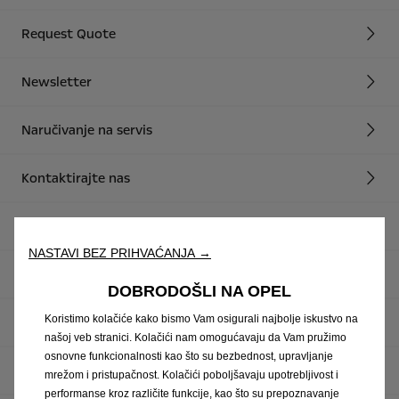
Request Quote
Newsletter
Naručivanje na servis
Kontaktirajte nas
Konfigurator
NASTAVI BEZ PRIHVAĆANJA →
WLTP Driving Fuel Consumption
DOBRODOŠLI NA OPEL
Koristimo kolačiće kako bismo Vam osigurali najbolje iskustvo na
Pravilnik o zaštiti privatnosti
našoj veb stranici. Kolačići nam omogućavaju da Vam pružimo
osnovne funkcionalnosti kao što su bezbednost, upravljanje
Pravilnik o kolačićima
mrežom i pristupačnost. Kolačići poboljšavaju upotrebljivost i
performanse kroz različite funkcije, kao što su prepoznavanje