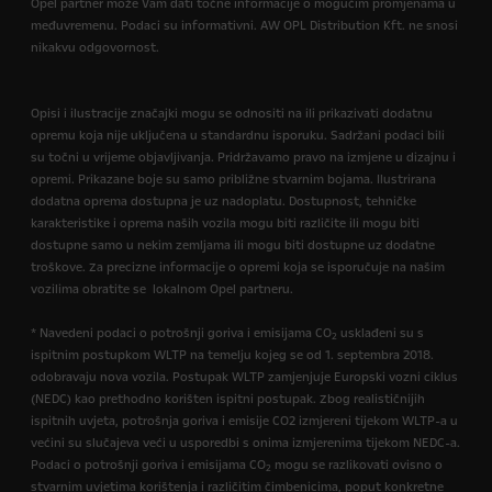
Opel partner može Vam dati točne informacije o mogućim promjenama u
međuvremenu. Podaci su informativni. AW OPL Distribution Kft. ne snosi
nikakvu odgovornost.
Opisi i ilustracije značajki mogu se odnositi na ili prikazivati dodatnu
opremu koja nije uključena u standardnu isporuku. Sadržani podaci bili
su točni u vrijeme objavljivanja. Pridržavamo pravo na izmjene u dizajnu i
opremi. Prikazane boje su samo približne stvarnim bojama. Ilustrirana
dodatna oprema dostupna je uz nadoplatu. Dostupnost, tehničke
karakteristike i oprema naših vozila mogu biti različite ili mogu biti
dostupne samo u nekim zemljama ili mogu biti dostupne uz dodatne
troškove. Za precizne informacije o opremi koja se isporučuje na našim
vozilima obratite se lokalnom Opel partneru.
* Navedeni podaci o potrošnji goriva i emisijama CO
usklađeni su s
2
ispitnim postupkom WLTP na temelju kojeg se od 1. septembra 2018.
odobravaju nova vozila. Postupak WLTP zamjenjuje Europski vozni ciklus
(NEDC) kao prethodno korišten ispitni postupak. Zbog realističnijih
ispitnih uvjeta, potrošnja goriva i emisije CO2 izmjereni tijekom WLTP-a u
većini su slučajeva veći u usporedbi s onima izmjerenima tijekom NEDC-a.
Podaci o potrošnji goriva i emisijama CO
mogu se razlikovati ovisno o
2
stvarnim uvjetima korištenja i različitim čimbenicima, poput konkretne