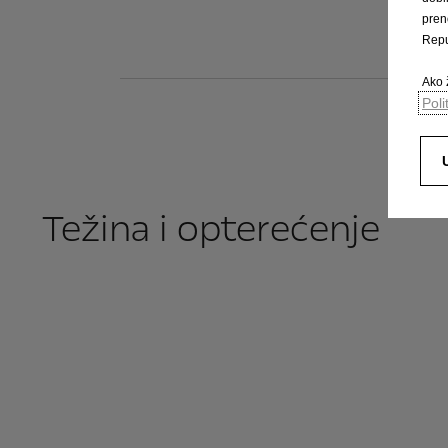
pren
Repu
Ako ž
Poli
Težina i opterećenje