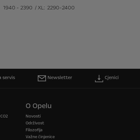
1940 - 2390 / XL: 2290-2400
 servis
Newsletter
Cjenici
O Opelu
a CO2
Novosti
Održivost
Filozofija
Važne činjenice