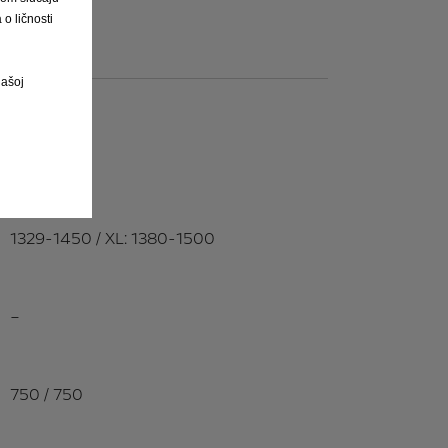
o ličnosti
našoj
1329-1450 / XL: 1380-1500
–
750 / 750