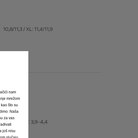
10,8/11,3 / XL: 11,4/11,9
ačići nam
janje mrežom
, kao što su
nudimo. Naša
 su za vas
3,3-3,8 / XL: 3,9-4,4
ađivati
 još nisu
vom slučaju