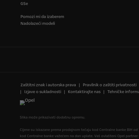
GSe
Pomozi mi da izaberem
Nadolazeći modeli
Zaštitni znak i autorska prava
Pravilnik o zaštiti privatnosti
Izjave o sukladnosti
Kontaktirajte nas
Tehničke informa
Slika može prikazivati dodatnu opremu.
Cijene su iskazane prema prodajnom tečaju kod Centralne banke BIH od 1
kod Centralne banke važećem na dan uplate. Vaš ovlašteni Opel partne