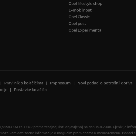
Opel lifestyle shop
E-mobilnost
Opel Classic
Opel post
Opel Experimental
Pravilnik o kolačićima
Impressum
Novi podaci o potrošnji goriva
cije
Postavke kolačića
,95583 KM za 1 EUR prema tečajnoj listi objavljenoj na dan 15.8.2008. Cjenik je in
r može Vam dati točne informacije o mogućim promjenama u međuvremenu. Podaci su 