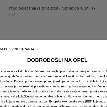
Krug okretanja (zid do zida / rubnik do rubnika)
(m)
VI BEZ PRIHVAĆANJA →
DOBRODOŠLI NA OPEL
stimo kolačiće kako bismo Vam osigurali najbolje iskustvo na našoj veb stranici. Kol
ućavaju da Vam pružimo osnovne funkcionalnosti kao što su bezbednost, upravl
stupačnost. Kolačići poboljšavaju upotrebljivost i performanse kroz različite funkcije
oznavanje jezika, rezultati pretraživanja i na taj način poboljšavaju ono što Vam 
Volumen prtljažnika/tovarnog prostora (ECIE-
stranica takođe može koristiti kolačiće trećih strana za slanje oglasnih poruka koje
mjerna metoda) (m3)
vantnije. Neke kolačiće, odnosno podatke dobijene njihovim korišćenjem, mogu obr
́a lica koja se nalaze u zemljama izvan Evropske ekonomske zone (EEZ) koje možda
le odluku o adekvatnosti od relevantnih evropskih organa za zaštitu podataka. U o