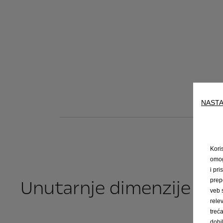
NASTA
Kori
omog
i pri
Unutarnje dimenzije
prep
veb 
rele
trec
dobi