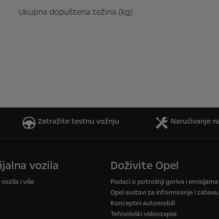
Ukupna dopuštena težina (kg)
Zatražite testnu vožnju
Naručivanje na
jalna vozila
Doživite Opel
vozila i više
Podaci o potrošnji goriva i emisijam
Opel sustavi za informiranje i zabavu
Konceptni automobili
Tehnološki videozapisi