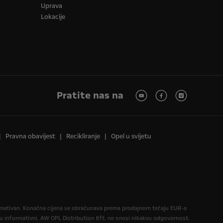
Uprava
Lokacije
Pratite nas na
Pravna obavijest
Recikliranje
Opel u svijetu
formativan. Konačna cijena se obračunava prema prodajnom tečaju EUR-a
informativni. AW OPL Distribution Kft. ne snosi nikakvu odgovornost.