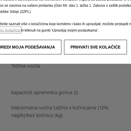
os se zasniva na vašem pristanku (član 69. stav 1. tačka 1. Zakona o zaštiti podatka 
blike Srbije (ZZPL).
elite saznati više o kolačićima koje koristimo i kako ih upravljati, možete pristupiti 
tici kolačića
ili kliknuti na gumb 'Upravljaj mojim postavkama'.
UREDI MOJA PODEŠAVANJA
PRIHVATI SVE KOLAČIĆE
Težina vozila
Kapacitet spremnika goriva (l)
Maksimalna vučna težina s kočnicama (12%
nagib)/bez kočnica (kg)