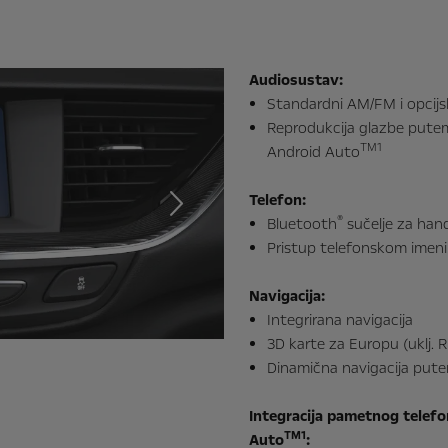
Audiosustav:
Standardni AM/FM i opcijs
Reprodukcija glazbe pute
TM1
Android Auto
Telefon:
®
Bluetooth
sučelje za hand
Slijedeća
Pristup telefonskom imeni
Navigacija:
Integrirana navigacija
3D karte za Europu (uklj. R
[image shows modelyear 20.5]
Dinamična navigacija put
Astra
Integracija pametnog telefo
TM1
Auto
: