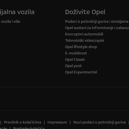
jalna vozila
Doživite Opel
vozila i više
Podaci o potrošnji goriva i emisijam
Opel sustavi za informiranje i zabavu
Konceptni automobili
Tehnološki videozapisi
Opel lifestyle shop
E-mobilnost
Opel Classic
Opel post
Opel Experimental
Pravilnik o kolačićima
Impressum
Novi podaci o potrošnji goriva
cije
Postavke kolačića