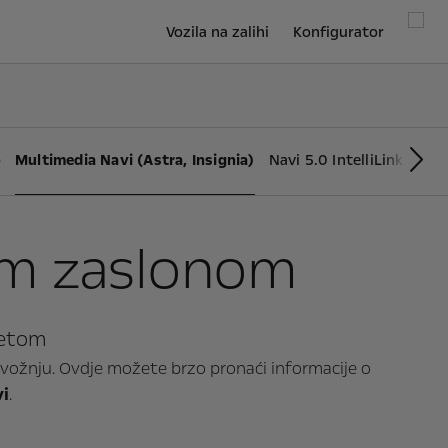
Vozila na zalihi
Konfigurator
)
Multimedia Navi (Astra, Insignia)
Navi 5.0 IntelliLink (Cro
Slij
nim zaslonom
metom
 vožnju. Ovdje možete brzo pronaći informacije o
vi
.