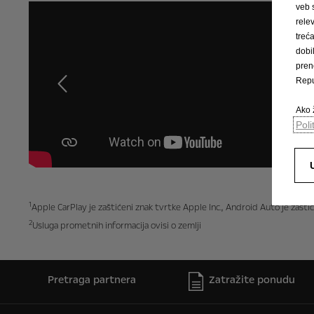
veb 
rele
trec
dobi
pren
Repu
Prethodna
Ako ž
Poli
1
Apple CarPlay je zaštićeni znak tvrtke Apple Inc., Android Auto je zašti
2
Usluga prometnih informacija ovisi o zemlji
Pretraga partnera
Zatražite ponudu