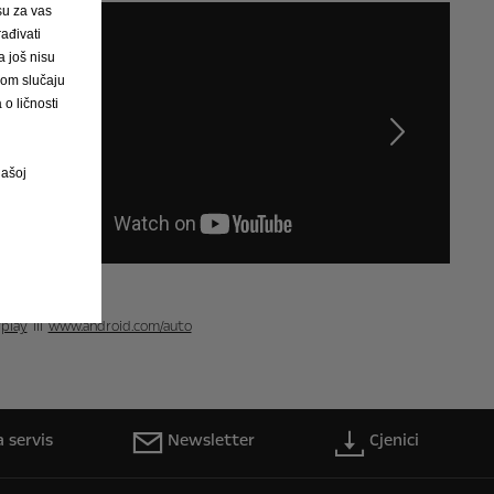
 su za vas
ađivati
 još nisu
vom slučaju
o ličnosti
Slijedeća
našoj
rplay
ili
www.android.com/auto
 servis
Newsletter
Cjenici