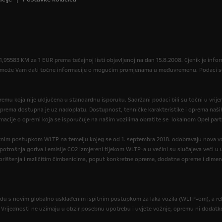
,95583 KM za 1 EUR prema tečajnoj listi objavljenoj na dan 15.8.2008. Cjenik je in
r može Vam dati točne informacije o mogućim promjenama u međuvremenu. Podaci su 
opremu koja nije uključena u standardnu isporuku. Sadržani podaci bili su točni u vrij
oprema dostupna je uz nadoplatu. Dostupnost, tehničke karakteristike i oprema naših
macije o opremi koja se isporučuje na našim vozilima obratite se lokalnom Opel part
itnim postupkom WLTP na temelju kojeg se od 1. septembra 2018. odobravaju nova vo
, potrošnja goriva i emisije CO2 izmjereni tijekom WLTP-a u većini su slučajeva veći
orištenja i različitim čimbenicima, poput konkretne opreme, dodatne opreme i dimen
du s novim globalno usklađenim ispitnim postupkom za laka vozila (WLTP-om), a re
. Vrijednosti ne uzimaju u obzir posebnu upotrebu i uvjete vožnje, opremu ni dodatk