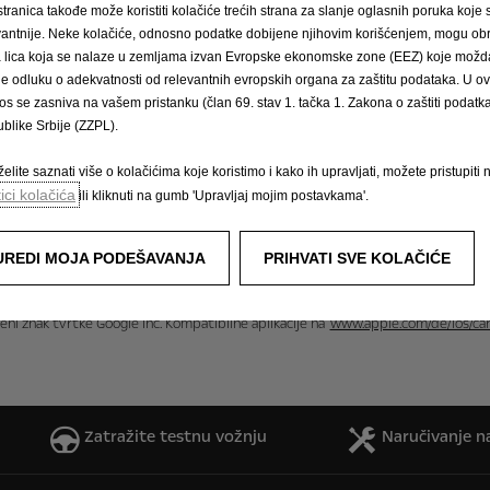
stranica takođe može koristiti kolačiće trećih strana za slanje oglasnih poruka koje
vantnije. Neke kolačiće, odnosno podatke dobijene njihovim korišćenjem, mogu obr
́a lica koja se nalaze u zemljama izvan Evropske ekonomske zone (EEZ) koje možda
le odluku o adekvatnosti od relevantnih evropskih organa za zaštitu podataka. U o
os se zasniva na vašem pristanku (član 69. stav 1. tačka 1. Zakona o zaštiti podatka 
blike Srbije (ZZPL).
elite saznati više o kolačićima koje koristimo i kako ih upravljati, možete pristupiti 
tici kolačića
ili kliknuti na gumb 'Upravljaj mojim postavkama'.
UREDI MOJA PODEŠAVANJA
PRIHVATI SVE KOLAČIĆE
ćeni znak tvrtke Google Inc. Kompatibilne aplikacije na
www.apple.com/de/ios/ca
Zatražite testnu vožnju
Naručivanje na