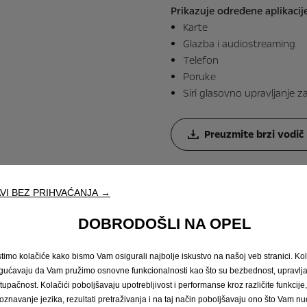
Prikazuje određene aplikacije
Download manual [PD
Karte
Glazba i audiostreaming
Telefon
Discover carline
Poruke
Siri glasovno upravljanje z
Preuzmite brzi vodič 
VI BEZ PRIHVAĆANJA →
ko to funkcionira! vide
DOBRODOŠLI NA OPEL
stimo kolačiće kako bismo Vam osigurali najbolje iskustvo na našoj veb stranici. Kol
a Opel insigniju proizvedenu nakon kolovoza 20
ućavaju da Vam pružimo osnovne funkcionalnosti kao što su bezbednost, upravl
 oslobodili puni potencijal sustava, pogledajte videozapis
stupačnost. Kolačići poboljšavaju upotrebljivost i performanse kroz različite funkcije
oznavanje jezika, rezultati pretraživanja i na taj način poboljšavaju ono što Vam 