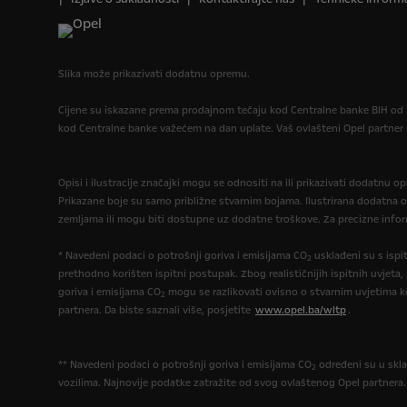
Slika može prikazivati dodatnu opremu.
Cijene su iskazane prema prodajnom tečaju kod Centralne banke BIH od 1
kod Centralne banke važećem na dan uplate. Vaš ovlašteni Opel partne
Opisi i ilustracije značajki mogu se odnositi na ili prikazivati dodatnu 
Prikazane boje su samo približne stvarnim bojama. Ilustrirana dodatna 
zemljama ili mogu biti dostupne uz dodatne troškove. Za precizne infor
* Navedeni podaci o potrošnji goriva i emisijama CO
usklađeni su s isp
2
prethodno korišten ispitni postupak. Zbog realističnijih ispitnih uvjeta
goriva i emisijama CO
mogu se razlikovati ovisno o stvarnim uvjetima k
2
partnera. Da biste saznali više, posjetite
www.opel.ba/wltp
.
** Navedeni podaci o potrošnji goriva i emisijama CO
određeni su u skla
2
vozilima. Najnovije podatke zatražite od svog ovlaštenog Opel partnera