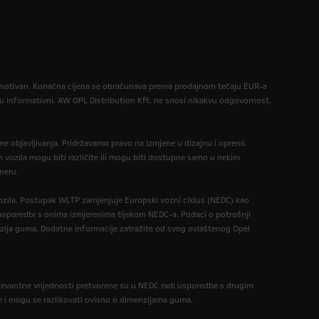
formativan. Konačna cijena se obračunava prema prodajnom tečaju EUR-a
informativni. AW OPL Distribution Kft. ne snosi nikakvu odgovornost.
eme objavljivanja. Pridržavamo pravo na izmjene u dizajnu i opremi.
 vozila mogu biti različite ili mogu biti dostupne samo u nekim
neru.
zila. Postupak WLTP zamjenjuje Europski vozni ciklus (NEDC) kao
 u usporedbi s onima izmjerenima tijekom NEDC-a. Podaci o potrošnji
zija guma. Dodatne informacije zatražite od svog ovlaštenog Opel
levantne vrijednosti pretvorene su u NEDC radi usporedbe s drugim
e i mogu se razlikovati ovisno o dimenzijama guma.