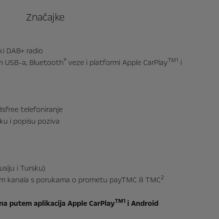
Značajke
ki DAB+ radio
®
TM1
m USB-a, Bluetooth
veze i platformi Apple CarPlay
i
sfree telefoniranje
ku i popisu poziva
usiju i Tursku)
2
[im
em kanala s porukama o prometu payTMC ili TMC
TM1
I
na putem aplikacija Apple CarPlay
i Android