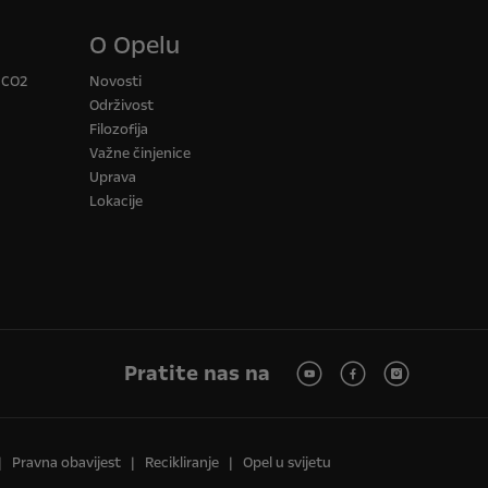
O Opelu
a CO2
Novosti
Održivost
Filozofija
Važne činjenice
Uprava
Lokacije
Pratite nas na
Pravna obavijest
Recikliranje
Opel u svijetu