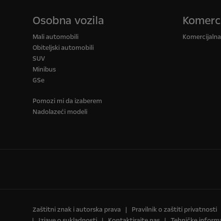
Osobna vozila
Komerci
Mali automobili
Komercijalna 
Obiteljski automobili
SUV
Minibus
GSe
Pomozi mi da izaberem
Nadolazeći modeli
Zaštitni znak i autorska prava
Pravilnik o zaštiti privatnosti
Izjave o sukladnosti
Kontaktirajte nas
Tehničke informa