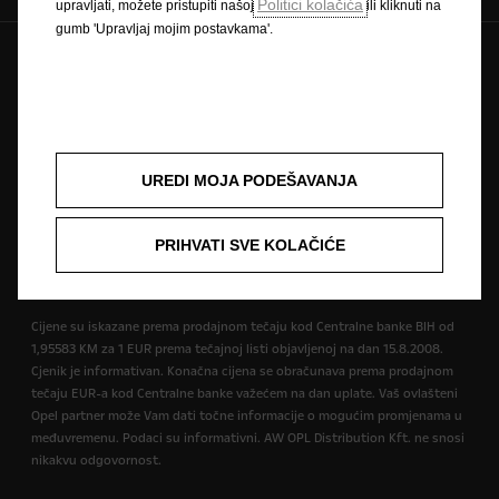
Politici kolačića
upravljati, možete pristupiti našoj
ili kliknuti na
gumb 'Upravljaj mojim postavkama'.
Zaštitni znak i autorska prava
Pravilnik o zaštiti privatnosti
Pravilnik o kolačićima
Impressum
Novi podaci o potrošnji goriva
Pravna obavijest
Recikliranje
Opel u svijetu
Izjave o sukladnosti
Kontaktirajte nas
UREDI MOJA PODEŠAVANJA
Tehničke informacije
Postavke kolačića
PRIHVATI SVE KOLAČIĆE
Slika može prikazivati dodatnu opremu.
Cijene su iskazane prema prodajnom tečaju kod Centralne banke BIH od
1,95583 KM za 1 EUR prema tečajnoj listi objavljenoj na dan 15.8.2008.
Cjenik je informativan. Konačna cijena se obračunava prema prodajnom
tečaju EUR-a kod Centralne banke važećem na dan uplate. Vaš ovlašteni
Opel partner može Vam dati točne informacije o mogućim promjenama u
međuvremenu. Podaci su informativni. AW OPL Distribution Kft. ne snosi
nikakvu odgovornost.