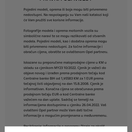
Pojedini
modeli,
oprema
ili
boja
mogu
biti
privremeno
nedostupni.
Na
raspolaganju
su
Vam
naši
katalozi
koji
će
Vam
pružiti
sve
korisne
informacije.
Fotografije
modela
i
oprema
motornih
vozila
su
simbolične
naravi
te
se
mogu
razlikovati
od
stvarnih
modela.
Pojedini
modeli,
kao
i
dodatna
oprema
mogu
biti
privremeno
nedostupni.
Za
točne
informacije
i
obračun
cijena,
obratite
se
ovlaštenom
Opel
partneru.
Iskazane
su
preporučene
maloprodajne
cijene
u
KM
u
skladu
sa
cjenikom
MY23
10/2022.
Cjenik
je
važeći
do
objave
novog
i
izrađen
prema
prodajnom
tečaju
kod
Centralne
banke
BIH
od
1,95583
KM
za
1
EUR
prema
tečajnoj
listi
objavljenoj
na
dan
15.8.2008.
Cjenik
je
informativan.
Konačna
cijena
se
obračunava
prema
prodajnom
tečaju
EUR-a
kod
Centralne
banke
važećem
na
dan
uplate.
Sadržaj
se
temelji
na
informacijama
dostupnima
u
cjeniku
26.04.2022.
Vaš
ovlašteni
Opel
partner
može
Vam
dati
točne
informacije
o
mogućim
promjenama
u
međuvremenu.
Recikliranje:
informacije
o
programu
Dizajn
za
okoliš,
našoj
mreži
zamjene
starog
za
novo
i
recikliranju