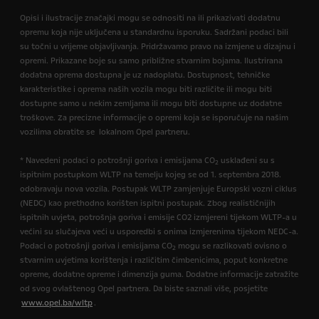
Opisi i ilustracije značajki mogu se odnositi na ili prikazivati dodatnu
opremu koja nije uključena u standardnu isporuku. Sadržani podaci bili
su točni u vrijeme objavljivanja. Pridržavamo pravo na izmjene u dizajnu i
opremi. Prikazane boje su samo približne stvarnim bojama. Ilustrirana
dodatna oprema dostupna je uz nadoplatu. Dostupnost, tehničke
karakteristike i oprema naših vozila mogu biti različite ili mogu biti
dostupne samo u nekim zemljama ili mogu biti dostupne uz dodatne
troškove. Za precizne informacije o opremi koja se isporučuje na našim
vozilima obratite se lokalnom Opel partneru.
* Navedeni podaci o potrošnji goriva i emisijama CO
usklađeni su s
2
ispitnim postupkom WLTP na temelju kojeg se od 1. septembra 2018.
odobravaju nova vozila. Postupak WLTP zamjenjuje Europski vozni ciklus
(NEDC) kao prethodno korišten ispitni postupak. Zbog realističnijih
ispitnih uvjeta, potrošnja goriva i emisije CO2 izmjereni tijekom WLTP-a u
većini su slučajeva veći u usporedbi s onima izmjerenima tijekom NEDC-a.
Podaci o potrošnji goriva i emisijama CO
mogu se razlikovati ovisno o
2
stvarnim uvjetima korištenja i različitim čimbenicima, poput konkretne
opreme, dodatne opreme i dimenzija guma. Dodatne informacije zatražite
od svog ovlaštenog Opel partnera. Da biste saznali više, posjetite
www.opel.ba/wltp
.