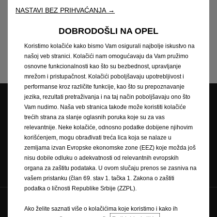
vozila
kojima
je
istekao
vijek
trajanja
potražite
na
NASTAVI BEZ PRIHVAĆANJA →
webmjestu
www.opel.ba.
DOBRODOŠLI NA OPEL
Sve
informacije,
podaci
i
izračuni
su
neobvezujuće
i
informativne
naravi.
WAE
CEE
Kft.
i
ovlašteni
Opel
Koristimo kolačiće kako bismo Vam osigurali najbolje iskustvo na
partneri
ne
snose
nikakvu
odgovornost.
našoj veb stranici. Kolačići nam omogućavaju da Vam pružimo
osnovne funkcionalnosti kao što su bezbednost, upravljanje
mrežom i pristupačnost. Kolačići poboljšavaju upotrebljivost i
performanse kroz različite funkcije, kao što su prepoznavanje
jezika, rezultati pretraživanja i na taj način poboljšavaju ono što
Pretraga partnera
Vam nudimo. Naša veb stranica takođe može koristiti kolačiće
trećih strana za slanje oglasnih poruka koje su za vas
Zatražite ponudu
Zatražite testnu
relevantnije. Neke kolačiće, odnosno podatke dobijene njihovim
vožnju
korišćenjem, mogu obrađivati treća lica koja se nalaze u
zemljama izvan Evropske ekonomske zone (EEZ) koje možda još
nisu dobile odluku o adekvatnosti od relevantnih evropskih
Naručivanje na
Newsletter
Cjenici
organa za zaštitu podataka. U ovom slučaju prenos se zasniva na
servis
vašem pristanku (član 69. stav 1. tačka 1. Zakona o zaštiti
podatka o ličnosti Republike Srbije (ZZPL).
Pratite nas na
Ako želite saznati više o kolačićima koje koristimo i kako ih