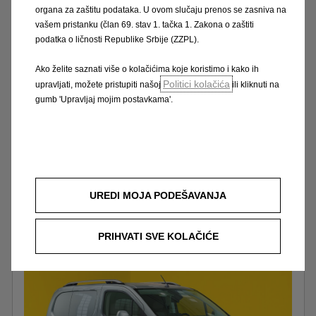
Teretni Combo dostupan je u
dvije duljine
organa za zaštitu podataka. U ovom slučaju prenos se zasniva na
– 4,4 m
za standardnu izvedbu, ili
4,75
vašem pristanku (član 69. stav 1. tačka 1. Zakona o zaštiti
m
za teretni Combo XL s posebno dugim
podatka o ličnosti Republike Srbije (ZZPL).
teretnim prostorom. Odaberite model s
Ako želite saznati više o kolačićima koje koristimo i kako ih
dva reda sjedala za prijevoz pet osoba
Politici kolačića
upravljati, možete pristupiti našoj
ili kliknuti na
uključujući vozača.
gumb 'Upravljaj mojim postavkama'.
Dizajn
UREDI MOJA PODEŠAVANJA
PRIHVATI SVE KOLAČIĆE