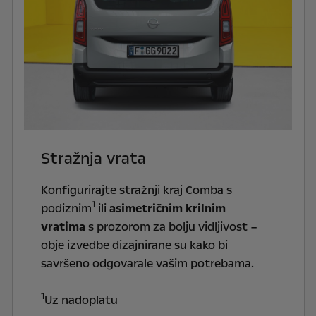
Stražnja vrata
Konfigurirajte stražnji kraj Comba s
1
podiznim
ili
asimetričnim krilnim
vratima
s prozorom za bolju vidljivost –
obje izvedbe dizajnirane su kako bi
savršeno odgovarale vašim potrebama.
1
Uz nadoplatu