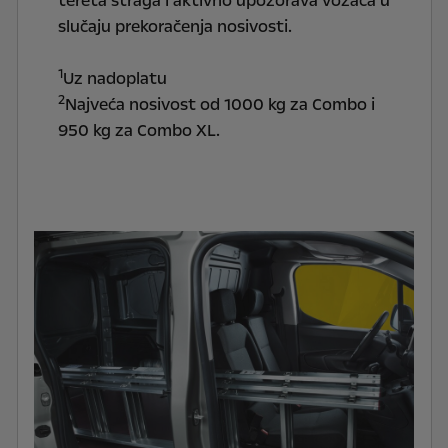
tereta straga i aktivno upozorava vozača u
slučaju prekoračenja nosivosti.
1
Uz nadoplatu
2
Najveća nosivost od 1000 kg za Combo i
950 kg za Combo XL.