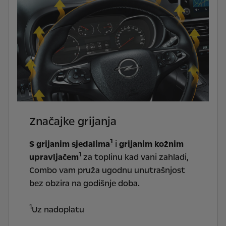
Značajke grijanja
1
S grijanim sjedalima
i
grijanim kožnim
1
upravljačem
za toplinu kad vani zahladi,
Combo vam pruža ugodnu unutrašnjost
bez obzira na godišnje doba.
1
Uz nadoplatu