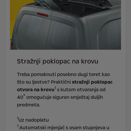
Stražnji poklopac na krovu
Treba pomaknuti posebno dugi teret kao
što su ljestve? Praktični
stražnji poklopac
1
otvora na krovu
s kutom otvaranja od
°
40
omogućuje siguran smještaj duljih
predmeta.
1
Uz nadoplatu
1
Automatski mjenjač s osam stupnjeva u