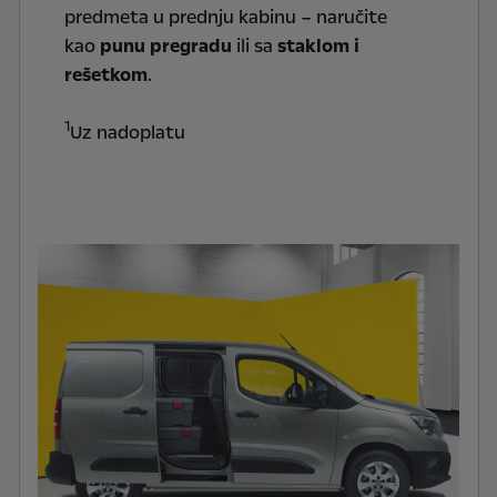
predmeta u prednju kabinu – naručite
kao
punu pregradu
ili sa
staklom i
rešetkom
.
1
Uz nadoplatu