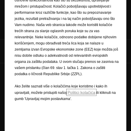
osnovne funkcionalnosti kao što su bezbednost, upravljanje
vožnju
mrežom i pristupačnost. Kolačići poboljšavaju upotrebljivost i
performanse kroz različite funkcije, kao što su prepoznavanje
jezika, rezultati pretraživanja i na taj način poboljšavaju ono što
Naručivanje na
Newsletter
Cjenici
Vam nudimo. Naša veb stranica takođe može koristiti kolačiće
servis
trećih strana za slanje oglasnih poruka koje su za vas
relevantnije. Neke kolačiće, odnosno podatke dobijene njihovim
korišćenjem, mogu obrađivati treća lica koja se nalaze u
Pratite nas na
zemljama izvan Evropske ekonomske zone (EEZ) koje možda još
nisu dobile odluku o adekvatnosti od relevantnih evropskih
organa za zaštitu podataka. U ovom slučaju prenos se zasniva na
vašem pristanku (član 69. stav 1. tačka 1. Zakona o zaštiti
podatka o ličnosti Republike Srbije (ZZPL).
Zaštitni znak i autorska prava
Pravilnik o zaštiti privatnosti
Pravilnik o kolačićima
Ako želite saznati više o kolačićima koje koristimo i kako ih
Impressum
Novi podaci o potrošnji goriva
Politici kolačića
upravljati, možete pristupiti našoj
ili kliknuti na
Pravna obavijest
Recikliranje
Opel u svijetu
gumb 'Upravljaj mojim postavkama'.
Izjave o sukladnosti
Kontaktirajte nas
Tehničke informacije
Postavke kolačića