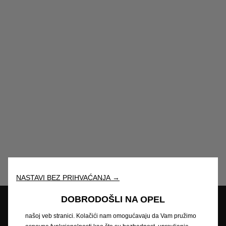
NASTAVI BEZ PRIHVAĆANJA →
DOBRODOŠLI NA OPEL
Koristimo kolačiće kako bismo Vam osigurali najbolje iskustvo na
Pretraga partnera
našoj veb stranici. Kolačići nam omogućavaju da Vam pružimo
Zatražite ponudu
Zatražite testnu