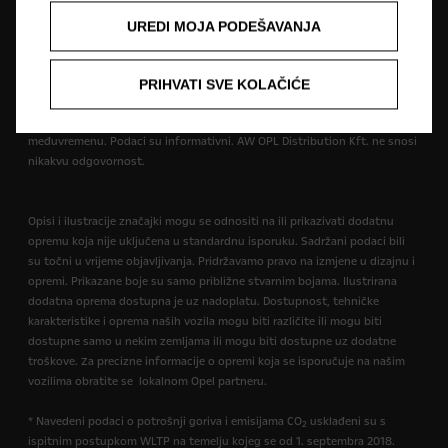
Slika može prikazivati dodatnu opremu.
UREDI MOJA PODEŠAVANJA
Cijene su iskazane prema prodajnom tečaju kod Centralne banke BIH od
1,95583 KM za 1 EUR prema tečajnoj listi objavljenoj na dan 15.8.2008.
Cjenik je informativan. Konačna cijena se obračunava prema prodajnom
PRIHVATI SVE KOLAČIĆE
tečaju EUR-a kod Centralne banke važećem na dan uplate. Vaš ovlašteni
Opel partner može Vam dati točne informacije o mogućim promjenama u
međuvremenu. Podaci su informativni. AW OPL Distribution Kft. ne snosi
nikakvu odgovornost.
Opisi i ilustracije značajki mogu se odnositi na ili prikazivati dodatnu
opremu koja nije uključena u standardnu isporuku. Sadržani podaci bili
su točni u vrijeme objavljivanja. Pridržavamo pravo na izmjene u dizajnu i
opremi. Prikazane boje su samo približne stvarnim bojama. Ilustrirana
dodatna oprema dostupna je uz nadoplatu. Dostupnost, tehničke
karakteristike i oprema naših vozila mogu biti različite ili mogu biti
dostupne samo u nekim zemljama ili mogu biti dostupne uz dodatne
troškove. Za precizne informacije o opremi koja se isporučuje na našim
vozilima obratite se lokalnom Opel partneru.
* Navedeni podaci o potrošnji goriva i emisijama CO
usklađeni su s
2
ispitnim postupkom WLTP na temelju kojeg se od 1. septembra 2018.