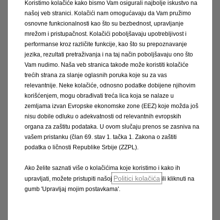
Koristimo kolačiće kako bismo Vam osigurali najbolje iskustvo na
našoj veb stranici. Kolačići nam omogućavaju da Vam pružimo
osnovne funkcionalnosti kao što su bezbednost, upravljanje
Niste pronašli tražene odgovore?
mrežom i pristupačnost. Kolačići poboljšavaju upotrebljivost i
performanse kroz različite funkcije, kao što su prepoznavanje
jezika, rezultati pretraživanja i na taj način poboljšavaju ono što
Vam nudimo. Naša veb stranica takođe može koristiti kolačiće
Kontaktirajte nas. Rado ćemo vam pomoći!
trećih strana za slanje oglasnih poruka koje su za vas
relevantnije. Neke kolačiće, odnosno podatke dobijene njihovim
korišćenjem, mogu obrađivati treća lica koja se nalaze u
zemljama izvan Evropske ekonomske zone (EEZ) koje možda još
nisu dobile odluku o adekvatnosti od relevantnih evropskih
organa za zaštitu podataka. U ovom slučaju prenos se zasniva na
vašem pristanku (član 69. stav 1. tačka 1. Zakona o zaštiti
podatka o ličnosti Republike Srbije (ZZPL).
Ako želite saznati više o kolačićima koje koristimo i kako ih
Politici kolačića
upravljati, možete pristupiti našoj
ili kliknuti na
gumb 'Upravljaj mojim postavkama'.
Brzi vodiči i česta pitanja