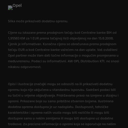
Slika može prikazivati dodatnu opremu.
Cijene su iskazane prema prodajnom tečaju kod Centralne banke BIH od
1,95583 KM za 1 EUR prema tečajnoj listi objavljenoj na dan 15.8.2008.
Cjenik je informativan. Konačna cijena se obračunava prema prodajnom
tečaju EUR-a kod Centralne banke važećem na dan uplate. Vaš ovlašteni
Opel partner može Vam dati točne informacije o mogućim promjenama u
međuvremenu. Podaci su informativni. AW OPL Distribution Kft. ne snosi
nikakvu odgovornost.
Opisi i ilustracije značajki mogu se odnositi na ili prikazivati dodatnu
opremu koja nije uključena u standardnu isporuku. Sadržani podaci bili
su točni u vrijeme objavljivanja. Pridržavamo pravo na izmjene u dizajnu i
opremi. Prikazane boje su samo približne stvarnim bojama. Ilustrirana
dodatna oprema dostupna je uz nadoplatu. Dostupnost, tehničke
karakteristike i oprema naših vozila mogu biti različite ili mogu biti
dostupne samo u nekim zemljama ili mogu biti dostupne uz dodatne
troškove. Za precizne informacije o opremi koja se isporučuje na našim