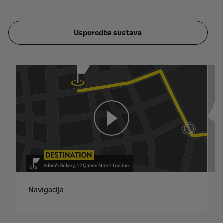
Usporedba sustava
Navigacija
G