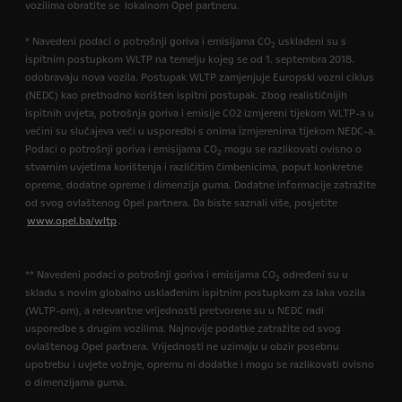
vozilima obratite se lokalnom Opel partneru.
* Navedeni podaci o potrošnji goriva i emisijama CO
usklađeni su s
2
ispitnim postupkom WLTP na temelju kojeg se od 1. septembra 2018.
odobravaju nova vozila. Postupak WLTP zamjenjuje Europski vozni ciklus
(NEDC) kao prethodno korišten ispitni postupak. Zbog realističnijih
ispitnih uvjeta, potrošnja goriva i emisije CO2 izmjereni tijekom WLTP-a u
većini su slučajeva veći u usporedbi s onima izmjerenima tijekom NEDC-a.
Podaci o potrošnji goriva i emisijama CO
mogu se razlikovati ovisno o
2
stvarnim uvjetima korištenja i različitim čimbenicima, poput konkretne
opreme, dodatne opreme i dimenzija guma. Dodatne informacije zatražite
od svog ovlaštenog Opel partnera. Da biste saznali više, posjetite
www.opel.ba/wltp
.
** Navedeni podaci o potrošnji goriva i emisijama CO
određeni su u
2
skladu s novim globalno usklađenim ispitnim postupkom za laka vozila
(WLTP-om), a relevantne vrijednosti pretvorene su u NEDC radi
usporedbe s drugim vozilima. Najnovije podatke zatražite od svog
ovlaštenog Opel partnera. Vrijednosti ne uzimaju u obzir posebnu
upotrebu i uvjete vožnje, opremu ni dodatke i mogu se razlikovati ovisno
o dimenzijama guma.