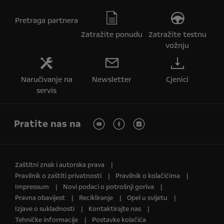
Pretraga partnera
Zatražite ponudu
Zatražite testnu
vožnju
Naručivanje na
Newsletter
Cjenici
servis
Pratite nas na
Zaštitni znak i autorska prava
Pravilnik o zaštiti privatnosti
Pravilnik o kolačićima
Impressum
Novi podaci o potrošnji goriva
Pravna obavijest
Recikliranje
Opel u svijetu
Izjave o sukladnosti
Kontaktirajte nas
Tehničke informacije
Postavke kolačića