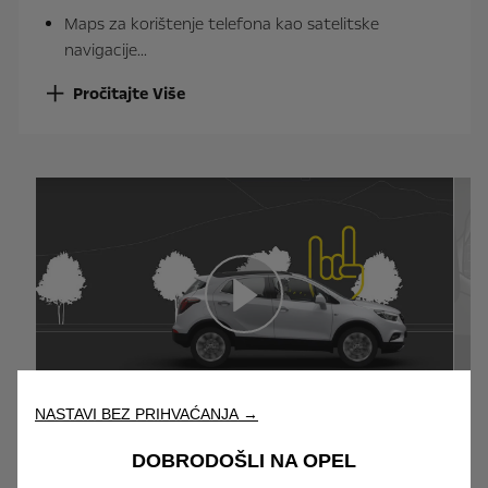
Maps za korištenje telefona kao satelitske
navigacije...
Pročitajte Više
NASTAVI BEZ PRIHVAĆANJA →
Glazba i radio
DOBRODOŠLI NA OPEL