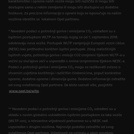
karakteristike i oprema naših vozila mogu biti različite ili mogu biti
dostupne samo u nekim zemljama ili mogu biti dostupne uz dodatne
troškove. Za precizne informacije o opremi koja se isporučuje na našim
vozilima obratite se lokalnom Opel partneru.
* Navedeni podaci o potrošnji goriva i emisijama CO
usklađeni su s
2
ispitnim postupkom WLTP na temelju kojeg se od 1. septembra 2018.
odobravaju nova vozila. Postupak WLTP zamjenjuje Europski vozni ciklus
(NEDC) kao prethodno korišten ispitni postupak. Zbog realističnijih
ispitnih uvjeta, potrošnja goriva i emisije CO2 izmjereni tijekom WLTP-a u
većini su slučajeva veći u usporedbi s onima izmjerenima tijekom NEDC-a.
Podaci o potrošnji goriva i emisijama CO
mogu se razlikovati ovisno o
2
stvarnim uvjetima korištenja i različitim čimbenicima, poput konkretne
opreme, dodatne opreme i dimenzija guma. Dodatne informacije zatražite
od svog ovlaštenog Opel partnera. Da biste saznali više, posjetite
www.opel.ba/wltp
.
** Navedeni podaci o potrošnji goriva i emisijama CO
određeni su u
2
skladu s novim globalno usklađenim ispitnim postupkom za laka vozila
(WLTP-om), a relevantne vrijednosti pretvorene su u NEDC radi
usporedbe s drugim vozilima. Najnovije podatke zatražite od svog
ovlaštenog Opel partnera. Vrijednosti ne uzimaju u obzir posebnu