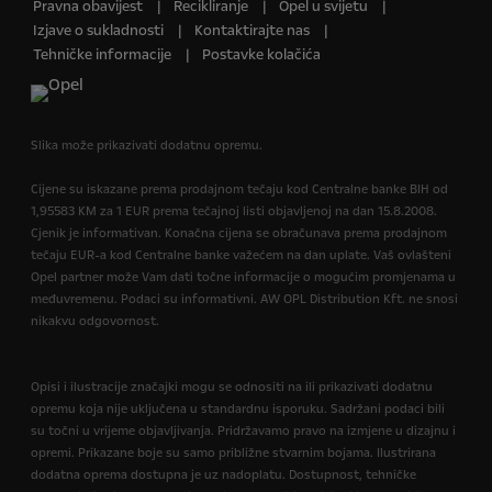
Pravna obavijest
Recikliranje
Opel u svijetu
Izjave o sukladnosti
Kontaktirajte nas
Tehničke informacije
Postavke kolačića
Slika može prikazivati dodatnu opremu.
Cijene su iskazane prema prodajnom tečaju kod Centralne banke BIH od
1,95583 KM za 1 EUR prema tečajnoj listi objavljenoj na dan 15.8.2008.
Cjenik je informativan. Konačna cijena se obračunava prema prodajnom
tečaju EUR-a kod Centralne banke važećem na dan uplate. Vaš ovlašteni
Opel partner može Vam dati točne informacije o mogućim promjenama u
međuvremenu. Podaci su informativni. AW OPL Distribution Kft. ne snosi
nikakvu odgovornost.
Opisi i ilustracije značajki mogu se odnositi na ili prikazivati dodatnu
opremu koja nije uključena u standardnu isporuku. Sadržani podaci bili
su točni u vrijeme objavljivanja. Pridržavamo pravo na izmjene u dizajnu i
opremi. Prikazane boje su samo približne stvarnim bojama. Ilustrirana
dodatna oprema dostupna je uz nadoplatu. Dostupnost, tehničke