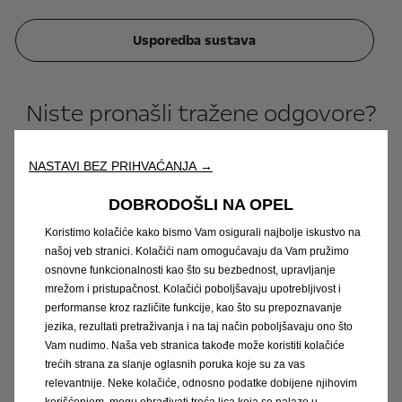
Usporedba sustava
Niste pronašli tražene odgovore?
NASTAVI BEZ PRIHVAĆANJA →
Kontaktirajte nas. Rado ćemo vam pomoći!
DOBRODOŠLI NA OPEL
Koristimo kolačiće kako bismo Vam osigurali najbolje iskustvo na
našoj veb stranici. Kolačići nam omogućavaju da Vam pružimo
osnovne funkcionalnosti kao što su bezbednost, upravljanje
mrežom i pristupačnost. Kolačići poboljšavaju upotrebljivost i
performanse kroz različite funkcije, kao što su prepoznavanje
jezika, rezultati pretraživanja i na taj način poboljšavaju ono što
Vam nudimo. Naša veb stranica takođe može koristiti kolačiće
trećih strana za slanje oglasnih poruka koje su za vas
relevantnije. Neke kolačiće, odnosno podatke dobijene njihovim
korišćenjem, mogu obrađivati treća lica koja se nalaze u