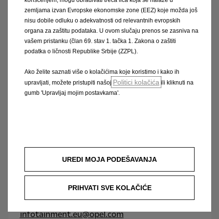
zemljama izvan Evropske ekonomske zone (EEZ) koje možda još
Brzi vodiči i česta pitanja
nisu dobile odluku o adekvatnosti od relevantnih evropskih
organa za zaštitu podataka. U ovom slučaju prenos se zasniva na
vašem pristanku (član 69. stav 1. tačka 1. Zakona o zaštiti
Pronađite praktične informacije o Opelovim
podatka o ličnosti Republike Srbije (ZZPL).
sustavima za informiranje i zabavu kao i česta
pitanja.
Ako želite saznati više o kolačićima koje koristimo i kako ih
Politici kolačića
upravljati, možete pristupiti našoj
ili kliknuti na
gumb 'Upravljaj mojim postavkama'.
Priručnici za Opelove sustave za
informiranje i zabavu
UREDI MOJA PODEŠAVANJA
Imate pitanje? pošaljite nam e-
PRIHVATI SVE KOLAČIĆE
mail!
infotainment.eu@opel.com