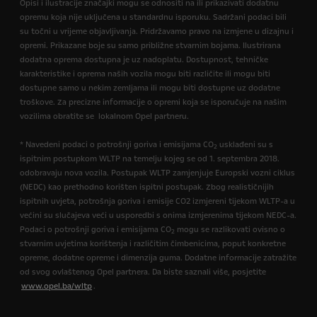
Opisi i ilustracije značajki mogu se odnositi na ili prikazivati dodatnu
opremu koja nije uključena u standardnu isporuku. Sadržani podaci bili
su točni u vrijeme objavljivanja. Pridržavamo pravo na izmjene u dizajnu i
opremi. Prikazane boje su samo približne stvarnim bojama. Ilustrirana
dodatna oprema dostupna je uz nadoplatu. Dostupnost, tehničke
karakteristike i oprema naših vozila mogu biti različite ili mogu biti
dostupne samo u nekim zemljama ili mogu biti dostupne uz dodatne
troškove. Za precizne informacije o opremi koja se isporučuje na našim
vozilima obratite se lokalnom Opel partneru.
* Navedeni podaci o potrošnji goriva i emisijama CO
usklađeni su s
2
ispitnim postupkom WLTP na temelju kojeg se od 1. septembra 2018.
odobravaju nova vozila. Postupak WLTP zamjenjuje Europski vozni ciklus
(NEDC) kao prethodno korišten ispitni postupak. Zbog realističnijih
ispitnih uvjeta, potrošnja goriva i emisije CO2 izmjereni tijekom WLTP-a u
većini su slučajeva veći u usporedbi s onima izmjerenima tijekom NEDC-a.
Podaci o potrošnji goriva i emisijama CO
mogu se razlikovati ovisno o
2
stvarnim uvjetima korištenja i različitim čimbenicima, poput konkretne
opreme, dodatne opreme i dimenzija guma. Dodatne informacije zatražite
od svog ovlaštenog Opel partnera. Da biste saznali više, posjetite
www.opel.ba/wltp
.