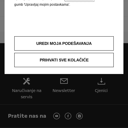
gumb 'Upravljaj mojim postavkama'.
Multimedijske Sustave
Radijske
UREDI MOJA PODEŠAVANJA
Pretraga partnera
PRIHVATI SVE KOLAČIĆE
Zatražite ponudu
Zatražite testnu
vožnju
Naručivanje na
Newsletter
Cjenici
servis
Pratite nas na