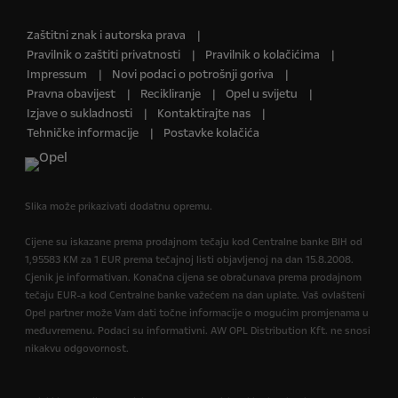
Zaštitni znak i autorska prava
Pravilnik o zaštiti privatnosti
Pravilnik o kolačićima
Impressum
Novi podaci o potrošnji goriva
Pravna obavijest
Recikliranje
Opel u svijetu
Izjave o sukladnosti
Kontaktirajte nas
Tehničke informacije
Postavke kolačića
Slika može prikazivati dodatnu opremu.
Cijene su iskazane prema prodajnom tečaju kod Centralne banke BIH od
1,95583 KM za 1 EUR prema tečajnoj listi objavljenoj na dan 15.8.2008.
Cjenik je informativan. Konačna cijena se obračunava prema prodajnom
tečaju EUR-a kod Centralne banke važećem na dan uplate. Vaš ovlašteni
Opel partner može Vam dati točne informacije o mogućim promjenama u
međuvremenu. Podaci su informativni. AW OPL Distribution Kft. ne snosi
nikakvu odgovornost.