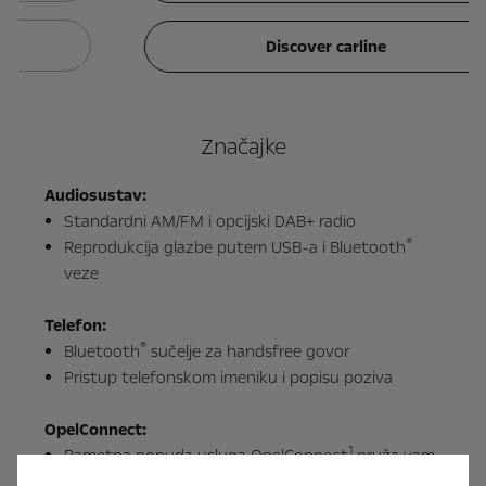
Discover carline
Značajke
Audiosustav:
Standardni AM/FM i opcijski DAB+ radio
®
Reprodukcija glazbe putem USB-a i Bluetooth
veze
Telefon:
®
Bluetooth
sučelje za handsfree govor
Pristup telefonskom imeniku i popisu poziva
OpelConnect:
1
Pametna ponuda usluga OpelConnect
pruža vam
novu razinu sigurnosti i podrške – svugdje i u