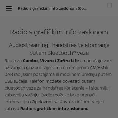
Radio s grafičkim info zaslonom (Combo Life, Zafira Life, Teretni Combo, Vivaro)
Radio s grafičkim info zaslonom
Audiostreaming i handsfree telefoniranje
putem Bluetooth® veze
Radio za
Combo, Vivaro i Zafiru Life
omogućuje vam
uživanje u glazbi ili vijestima na omiljenim AM/FM ili
DAB radijskim postajama ili mobilnom uređaju putem
USB sučelja. Telefon možete povezati putem
bluetooth veze za handsfree korištenje – i sigurniju i
zabavniju vožnju. Ovdje možete brzo pronaći
informacije o Opelovom sustavu za informiranje i
zabavu
Radio s grafičkim info zaslonom.