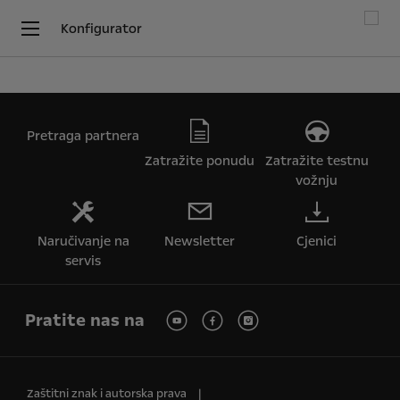
Konfigurator
Pretraga partnera
Zatražite ponudu
Zatražite testnu
vožnju
Naručivanje na
Newsletter
Cjenici
servis
Pratite nas na
Koristimo kolačiće kako bismo Vam osigurali najbolje iskustvo na
Zaštitni znak i autorska prava