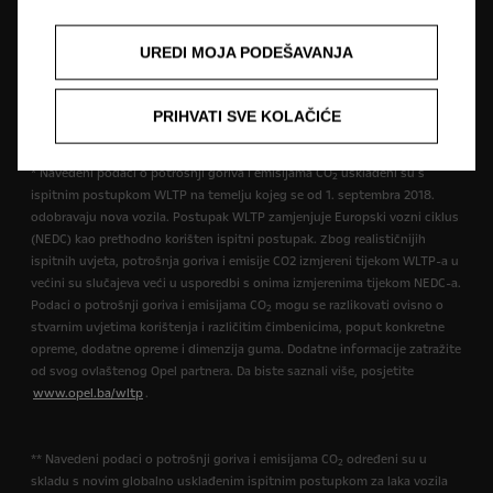
opremi. Prikazane boje su samo približne stvarnim bojama. Ilustrirana
dodatna oprema dostupna je uz nadoplatu. Dostupnost, tehničke
UREDI MOJA PODEŠAVANJA
karakteristike i oprema naših vozila mogu biti različite ili mogu biti
dostupne samo u nekim zemljama ili mogu biti dostupne uz dodatne
troškove. Za precizne informacije o opremi koja se isporučuje na našim
PRIHVATI SVE KOLAČIĆE
vozilima obratite se lokalnom Opel partneru.
* Navedeni podaci o potrošnji goriva i emisijama CO
usklađeni su s
2
ispitnim postupkom WLTP na temelju kojeg se od 1. septembra 2018.
odobravaju nova vozila. Postupak WLTP zamjenjuje Europski vozni ciklus
(NEDC) kao prethodno korišten ispitni postupak. Zbog realističnijih
ispitnih uvjeta, potrošnja goriva i emisije CO2 izmjereni tijekom WLTP-a u
većini su slučajeva veći u usporedbi s onima izmjerenima tijekom NEDC-a.
Podaci o potrošnji goriva i emisijama CO
mogu se razlikovati ovisno o
2
stvarnim uvjetima korištenja i različitim čimbenicima, poput konkretne
opreme, dodatne opreme i dimenzija guma. Dodatne informacije zatražite
od svog ovlaštenog Opel partnera. Da biste saznali više, posjetite
www.opel.ba/wltp
.
** Navedeni podaci o potrošnji goriva i emisijama CO
određeni su u
2
skladu s novim globalno usklađenim ispitnim postupkom za laka vozila