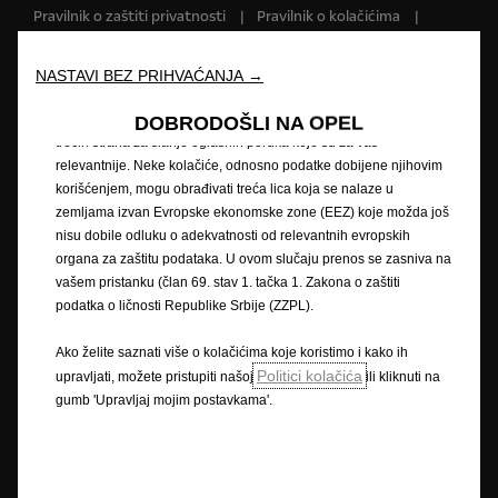
našoj veb stranici. Kolačići nam omogućavaju da Vam pružimo
Pravilnik o zaštiti privatnosti
Pravilnik o kolačićima
osnovne funkcionalnosti kao što su bezbednost, upravljanje
Impressum
Novi podaci o potrošnji goriva
mrežom i pristupačnost. Kolačići poboljšavaju upotrebljivost i
Pravna obavijest
Recikliranje
Opel u svijetu
performanse kroz različite funkcije, kao što su prepoznavanje
NASTAVI BEZ PRIHVAĆANJA →
Izjave o sukladnosti
Kontaktirajte nas
jezika, rezultati pretraživanja i na taj način poboljšavaju ono što
Tehničke informacije
Postavke kolačića
Vam nudimo. Naša veb stranica takođe može koristiti kolačiće
DOBRODOŠLI NA OPEL
trećih strana za slanje oglasnih poruka koje su za vas
relevantnije. Neke kolačiće, odnosno podatke dobijene njihovim
korišćenjem, mogu obrađivati treća lica koja se nalaze u
Slika može prikazivati dodatnu opremu.
zemljama izvan Evropske ekonomske zone (EEZ) koje možda još
nisu dobile odluku o adekvatnosti od relevantnih evropskih
Cijene su iskazane prema prodajnom tečaju kod Centralne banke BIH od
organa za zaštitu podataka. U ovom slučaju prenos se zasniva na
1,95583 KM za 1 EUR prema tečajnoj listi objavljenoj na dan 15.8.2008.
vašem pristanku (član 69. stav 1. tačka 1. Zakona o zaštiti
Cjenik je informativan. Konačna cijena se obračunava prema prodajnom
podatka o ličnosti Republike Srbije (ZZPL).
tečaju EUR-a kod Centralne banke važećem na dan uplate. Vaš ovlašteni
Opel partner može Vam dati točne informacije o mogućim promjenama u
Ako želite saznati više o kolačićima koje koristimo i kako ih
međuvremenu. Podaci su informativni. AW OPL Distribution Kft. ne snosi
Politici kolačića
upravljati, možete pristupiti našoj
ili kliknuti na
nikakvu odgovornost.
gumb 'Upravljaj mojim postavkama'.
Opisi i ilustracije značajki mogu se odnositi na ili prikazivati dodatnu
opremu koja nije uključena u standardnu isporuku. Sadržani podaci bili
su točni u vrijeme objavljivanja. Pridržavamo pravo na izmjene u dizajnu i