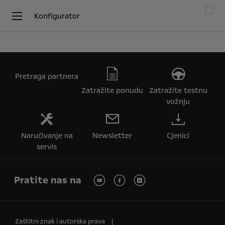
Konfigurator
Pretraga partnera
Zatražite ponudu
Zatražite testnu
vožnju
Naručivanje na
Newsletter
Cjenici
servis
Pratite nas na
Koristimo kolačiće kako bismo Vam osigurali najbolje iskustvo na
Zaštitni znak i autorska prava