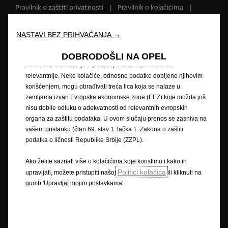
našoj veb stranici. Kolačići nam omogućavaju da Vam pružimo
Pravilnik o zaštiti privatnosti
Pravilnik o kolačićima
osnovne funkcionalnosti kao što su bezbednost, upravljanje
Impressum
Novi podaci o potrošnji goriva
mrežom i pristupačnost. Kolačići poboljšavaju upotrebljivost i
Pravna obavijest
Recikliranje
Opel u svijetu
performanse kroz različite funkcije, kao što su prepoznavanje
NASTAVI BEZ PRIHVAĆANJA →
Izjave o sukladnosti
Kontaktirajte nas
jezika, rezultati pretraživanja i na taj način poboljšavaju ono što
Tehničke informacije
Postavke kolačića
Vam nudimo. Naša veb stranica takođe može koristiti kolačiće
DOBRODOŠLI NA OPEL
trećih strana za slanje oglasnih poruka koje su za vas
relevantnije. Neke kolačiće, odnosno podatke dobijene njihovim
korišćenjem, mogu obrađivati treća lica koja se nalaze u
Slika može prikazivati dodatnu opremu.
zemljama izvan Evropske ekonomske zone (EEZ) koje možda još
nisu dobile odluku o adekvatnosti od relevantnih evropskih
Cijene su iskazane prema prodajnom tečaju kod Centralne banke BIH od
organa za zaštitu podataka. U ovom slučaju prenos se zasniva na
1,95583 KM za 1 EUR prema tečajnoj listi objavljenoj na dan 15.8.2008.
vašem pristanku (član 69. stav 1. tačka 1. Zakona o zaštiti
Cjenik je informativan. Konačna cijena se obračunava prema prodajnom
podatka o ličnosti Republike Srbije (ZZPL).
tečaju EUR-a kod Centralne banke važećem na dan uplate. Vaš ovlašteni
Opel partner može Vam dati točne informacije o mogućim promjenama u
Ako želite saznati više o kolačićima koje koristimo i kako ih
međuvremenu. Podaci su informativni. AW OPL Distribution Kft. ne snosi
Politici kolačića
upravljati, možete pristupiti našoj
ili kliknuti na
nikakvu odgovornost.
gumb 'Upravljaj mojim postavkama'.
Opisi i ilustracije značajki mogu se odnositi na ili prikazivati dodatnu
opremu koja nije uključena u standardnu isporuku. Sadržani podaci bili
su točni u vrijeme objavljivanja. Pridržavamo pravo na izmjene u dizajnu i