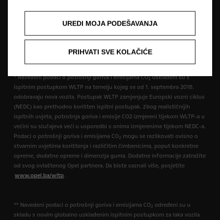
opremi. Prikazane boje su samo približne stvarnim bojama. Ilustrirana
dodatna oprema dostupna je uz nadoplatu. Dostupnost, tehničke
UREDI MOJA PODEŠAVANJA
karakteristike i oprema naših vozila mogu biti različite ili mogu biti
dostupne samo u nekim zemljama ili mogu biti dostupne uz dodatne
troškove. Za precizne informacije o opremi koja se isporučuje na našim
PRIHVATI SVE KOLAČIĆE
vozilima obratite se lokalnom Opel partneru.
* Navedeni podaci o potrošnji goriva i emisijama CO
usklađeni su s
2
ispitnim postupkom WLTP na temelju kojeg se od 1. septembra 2018.
odobravaju nova vozila. Postupak WLTP zamjenjuje Europski vozni ciklus
(NEDC) kao prethodno korišten ispitni postupak. Zbog realističnijih
ispitnih uvjeta, potrošnja goriva i emisije CO2 izmjereni tijekom WLTP-a u
većini su slučajeva veći u usporedbi s onima izmjerenima tijekom NEDC-a.
Podaci o potrošnji goriva i emisijama CO
mogu se razlikovati ovisno o
2
stvarnim uvjetima korištenja i različitim čimbenicima, poput konkretne
opreme, dodatne opreme i dimenzija guma. Dodatne informacije zatražite
od svog ovlaštenog Opel partnera. Da biste saznali više, posjetite
www.opel.ba/wltp
.
** Navedeni podaci o potrošnji goriva i emisijama CO
određeni su u
2
skladu s novim globalno usklađenim ispitnim postupkom za laka vozila