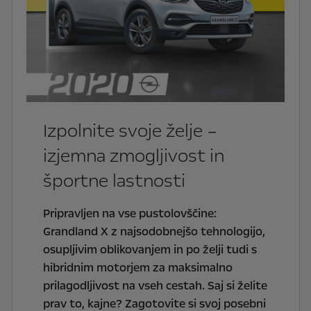
Izpolnite svoje želje –
izjemna zmogljivost in
športne lastnosti
Pripravljen na vse pustolovščine:
Grandland X z najsodobnejšo tehnologijo,
osupljivim oblikovanjem in po želji tudi s
hibridnim motorjem za maksimalno
prilagodljivost na vseh cestah. Saj si želite
prav to, kajne? Zagotovite si svoj posebni