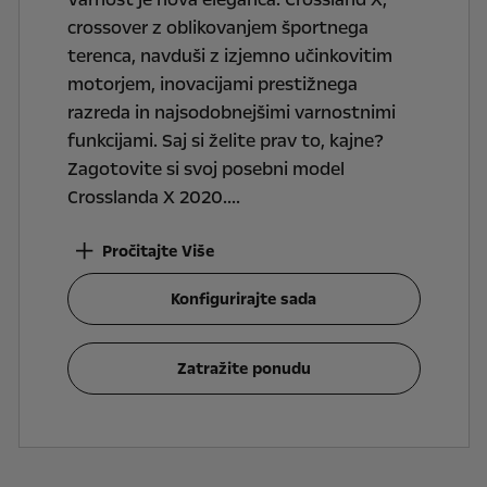
crossover z oblikovanjem športnega
terenca, navduši z izjemno učinkovitim
motorjem, inovacijami prestižnega
razreda in najsodobnejšimi varnostnimi
funkcijami. Saj si želite prav to, kajne?
Zagotovite si svoj posebni model
Crosslanda X 2020.
Pročitajte Više
Konfigurirajte sada
Zatražite ponudu