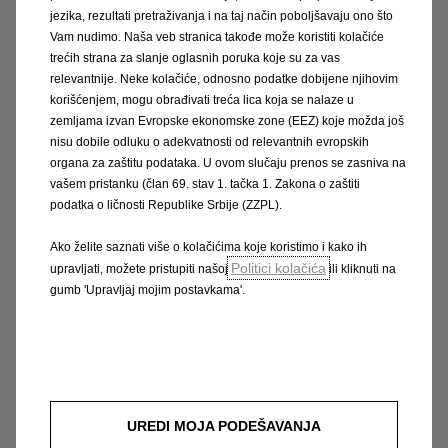
jezika, rezultati pretraživanja i na taj način poboljšavaju ono što
varčna poraba in udobje
Vam nudimo. Naša veb stranica takođe može koristiti kolačiće
trećih strana za slanje oglasnih poruka koje su za vas
Postavlja nove standarde v kompaktnem
relevantnije. Neke kolačiće, odnosno podatke dobijene njihovim
razredu: Astra združuje opremo
korišćenjem, mogu obrađivati treća lica koja se nalaze u
zemljama izvan Evropske ekonomske zone (EEZ) koje možda još
prestižnega razreda, športno vodenje in
nisu dobile odluku o adekvatnosti od relevantnih evropskih
izjemno povezljivost. Obenem so emisije
organa za zaštitu podataka. U ovom slučaju prenos se zasniva na
CO₂ za 21 % manjše kot pri prejšnji
vašem pristanku (član 69. stav 1. tačka 1. Zakona o zaštiti
generaciji. Saj si želite prav to, kajne?
podatka o ličnosti Republike Srbije (ZZPL).
Zagotovite si svojo Astro 2020 s paketi
Ako želite saznati više o kolačićima koje koristimo i kako ih
izbrane opreme.
Politici kolačića
upravljati, možete pristupiti našoj
ili kliknuti na
gumb 'Upravljaj mojim postavkama'.
Pročitajte Više
Konfigurirajte sada
Zatražite ponudu
UREDI MOJA PODEŠAVANJA