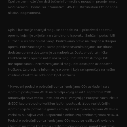
Opel partner može Vam dati točne informacije o mogućim promjenama u
međuvremenu. Podaci su informativni. AW OPL Distribution Kft. ne snosi
nikakvu odgovornost.
Opisi i ilustracije značajki mogu se odnositi na ili prikazivati dodatnu
opremu koja nije uključena u standardnu isporuku. Sadržani podaci bili
su točni u vrijeme objavljivanja. Pridržavamo pravo na izmjene u dizajnu i
opremi. Prikazane boje su samo približne stvarnim bojama. Ilustrirana
dodatna oprema dostupna je uz nadoplatu. Dostupnost, tehničke
karakteristike i oprema naših vozila mogu biti različite ili mogu biti
dostupne samo u nekim zemljama ili mogu biti dostupne uz dodatne
troškove. Za precizne informacije o opremi koja se isporučuje na našim
vozilima obratite se lokalnom Opel partneru.
* Navedeni podaci o potrošnji goriva i emisijama CO
usklađeni su s
2
ispitnim postupkom WLTP na temelju kojeg se od 1. septembra 2018.
odobravaju nova vozila. Postupak WLTP zamjenjuje Europski vozni ciklus
(NEDC) kao prethodno korišten ispitni postupak. Zbog realističnijih
ispitnih uvjeta, potrošnja goriva i emisije CO2 izmjereni tijekom WLTP-a u
većini su slučajeva veći u usporedbi s onima izmjerenima tijekom NEDC-a.
Podaci o potrošnji goriva i emisijama CO
mogu se razlikovati ovisno o
2
stvarnim uvjetima korištenja i različitim čimbenicima, poput konkretne