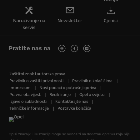
Naručivanje na
Newsletter
Cjenici
servis
Pratite nas na
Zaštitni znak i autorska prava
Pravilnik o zaštiti privatnosti
Pravilnik o kolačićima
Impressum
Novi podaci o potrošnji goriva
Pravna obavijest
Recikliranje
Opel u svijetu
Izjave o sukladnosti
Kontaktirajte nas
Tehničke informacije
Postavke kolačića
Opisi značajki i ilustracije mogu se odnositi na dodatnu opremu koja nije