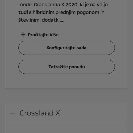
model Grandlanda X 2020, ki je na voljo
tudi s hibridnim prednjim pogonom in
številnimi dodatki.
Pročitajte Više
Konfigurirajte sada
Zatražite ponudu
Crossland X