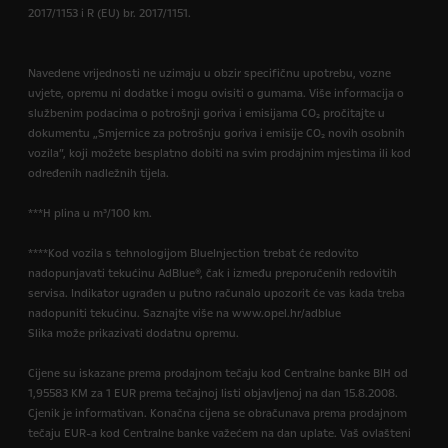
2017/1153 i R (EU) br. 2017/1151.
Navedene vrijednosti ne uzimaju u obzir specifičnu upotrebu, vozne
uvjete, opremu ni dodatke i mogu ovisiti o gumama. Više informacija o
službenim podacima o potrošnji goriva i emisijama CO₂ pročitajte u
dokumentu „Smjernice za potrošnju goriva i emisije CO₂ novih osobnih
vozila”, koji možete besplatno dobiti na svim prodajnim mjestima ili kod
određenih nadležnih tijela.
***H plina u m³/100 km.
****Kod vozila s tehnologijom BlueInjection trebat će redovito
nadopunjavati tekućinu AdBlue®, čak i između preporučenih redovitih
servisa. Indikator ugrađen u putno računalo upozorit će vas kada treba
nadopuniti tekućinu. Saznajte više na www.opel.hr/adblue
Slika može prikazivati dodatnu opremu.
Cijene su iskazane prema prodajnom tečaju kod Centralne banke BIH od
1,95583 KM za 1 EUR prema tečajnoj listi objavljenoj na dan 15.8.2008.
Cjenik je informativan. Konačna cijena se obračunava prema prodajnom
tečaju EUR-a kod Centralne banke važećem na dan uplate. Vaš ovlašteni