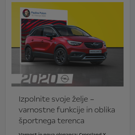
Izpolnite svoje želje –
varnostne funkcije in oblika
športnega terenca
Varnost je nova eleganca: Crossland X,