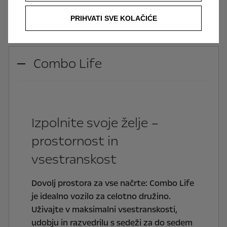
PRIHVATI SVE KOLAČIĆE
Combo Life
Izpolnite svoje želje –
prostornost in
vsestranskost
Dovolj prostora za vse načrte: Combo Life
je idealno vozilo za celotno družino.
Uživajte v maksimalni vsestranskosti,
udobju in razvedrilu s sedeži za do sedem