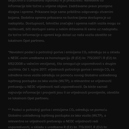
uključena u standardnu isporuku ili je prikazivati. Navedene su
informacije bile točne u vrijeme objave. Zadržavamo pravo promjene
dizajna i opreme. Prikazane boje samo približno odgovaraju stvarnim
bojama. Dodatna oprema prikazana na ilustracijama dostupna je uz
nadoplatu. Dostupnost, tehničke značajke i oprema naših vozila mogu se
razlikovati, biti dostupni samo u nekim državama ili samo uz nadoplatu.
Za točne informacije o opremi koja dolazi uz naša vozila obratite se
lokalnom Opel partneru.
*Navedeni podaci o potrošnji goriva i emisijama CO₂ određuju se u skladu
s NEDC-ovim uredbama za homologaciju (R (EZ) br. 715/2007 i R (EZ) br.
692/2008 u važećim verzijama), što omogućuje usporedivost s drugim
vozilima. Od 1. rujna 2017. vrijednosti potrošnje goriva i emisija CO₂ za
određena nova vozila određuju se pomoću novog Globalno usklađenog
ispitnog postupka za laka vozila (WLTP), a relevantne se vrijednosti
pretvaraju u NEDC vrijednosti radi usporedivosti. Da biste saznali
najnovije informacije i provjerili jesu li se vrijednosti promijenile, obratite
se lokalnom Opel partneru.
** Podaci o potrošnji goriva i emisijama CO₂ određuju se pomoću
Globalno usklađenog ispitnog postupka za laka vozila (WLTP), a
relevantne se vrijednosti pretvaraju u NEDC vrijednosti radi
usporedivosti, u skladu s uredbama R (EZ) br. 715/2007, R (EU) br.