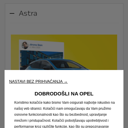
Astra
NASTAVI BEZ PRIHVAĆANJA →
DOBRODOŠLI NA OPEL
Koristimo kolačiće kako bismo Vam osigurali najbolje iskustvo na
našoj veb stranici. Kolačići nam omogućavaju da Vam pružimo
osnovne funkcionalnosti kao što su bezbednost, upravljanje
mrežom i pristupačnost. Kolačići poboljšavaju upotrebljivost i
Izpolnite svoje želje –
performanse kroz različite funkcije, kao što su prepoznavanje