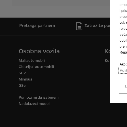
omog
i pri
prep
veb 
Pretraga partnera
Zatražite ponudu
rele
trec
dobi
pren
Osobna vozila
Komerci
Repu
Mali automobili
Komercijalna 
Ako ž
Obiteljski automobili
Poli
SUV
Minibus
GSe
Pomozi mi da izaberem
Nadolazeći modeli