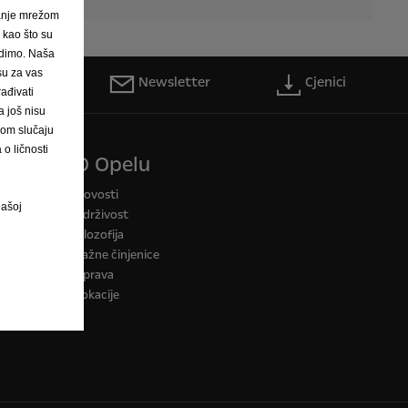
janje mrežom
, kao što su
nudimo. Naša
 su za vas
 servis
Newsletter
Cjenici
ađivati
 još nisu
vom slučaju
o ličnosti
O Opelu
a CO2
Novosti
našoj
Održivost
Filozofija
Važne činjenice
Uprava
Lokacije