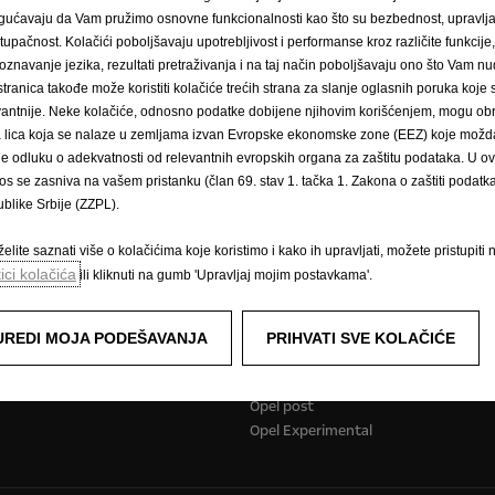
ućavaju da Vam pružimo osnovne funkcionalnosti kao što su bezbednost, upravl
stupačnost. Kolačići poboljšavaju upotrebljivost i performanse kroz različite funkcije
oznavanje jezika, rezultati pretraživanja i na taj način poboljšavaju ono što Vam 
stranica takođe može koristiti kolačiće trećih strana za slanje oglasnih poruka koje
Zatražite testnu vožnju
Naručivanje na
vantnije. Neke kolačiće, odnosno podatke dobijene njihovim korišćenjem, mogu obr
́a lica koja se nalaze u zemljama izvan Evropske ekonomske zone (EEZ) koje možda
le odluku o adekvatnosti od relevantnih evropskih organa za zaštitu podataka. U o
os se zasniva na vašem pristanku (član 69. stav 1. tačka 1. Zakona o zaštiti podatka 
jalna vozila
Doživite Opel
blike Srbije (ZZPL).
vozila i više
Podaci o potrošnji goriva i emisijam
elite saznati više o kolačićima koje koristimo i kako ih upravljati, možete pristupiti 
Opel sustavi za informiranje i zabavu
tici kolačića
ili kliknuti na gumb 'Upravljaj mojim postavkama'.
Konceptni automobili
Tehnološki videozapisi
Opel lifestyle shop
UREDI MOJA PODEŠAVANJA
PRIHVATI SVE KOLAČIĆE
E-mobilnost
Opel Classic
Opel post
Opel Experimental