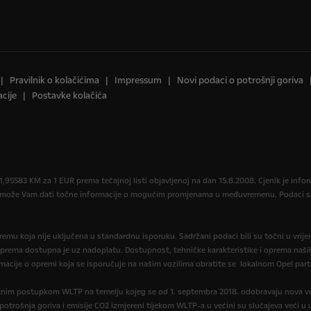
Pravilnik o kolačićima
Impressum
Novi podaci o potrošnji goriva
cije
Postavke kolačića
,95583 KM za 1 EUR prema tečajnoj listi objavljenoj na dan 15.8.2008. Cjenik je in
r može Vam dati točne informacije o mogućim promjenama u međuvremenu. Podaci su 
opremu koja nije uključena u standardnu isporuku. Sadržani podaci bili su točni u vrij
oprema dostupna je uz nadoplatu. Dostupnost, tehničke karakteristike i oprema naših
macije o opremi koja se isporučuje na našim vozilima obratite se lokalnom Opel part
itnim postupkom WLTP na temelju kojeg se od 1. septembra 2018. odobravaju nova vo
, potrošnja goriva i emisije CO2 izmjereni tijekom WLTP-a u većini su slučajeva veći