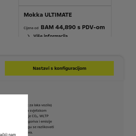
Mokka ULTIMATE
BAM 44,890 s PDV-om
Cijena od
Više informacija
Nastavi s konfiguracijom
i
ispitni
postupak
za
laka
vozila)
ogirana
su
prema
svjetskom
šnje
goriva
i
emisije
CO₂.
WLTP
ivanja,
potrošnja
goriva
i
emisije
a
i
emisiji
CO₂
mogu
se
razlikovati
tenog
Opel
partnera.
ačići nam