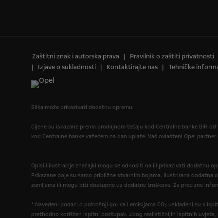
Zaštitni znak i autorska prava
Pravilnik o zaštiti privatnosti
Izjave o sukladnosti
Kontaktirajte nas
Tehničke informa
Slika može prikazivati dodatnu opremu.
Cijene su iskazane prema prodajnom tečaju kod Centralne banke BIH od 1
kod Centralne banke važećem na dan uplate. Vaš ovlašteni Opel partne
Opisi i ilustracije značajki mogu se odnositi na ili prikazivati dodatnu 
Prikazane boje su samo približne stvarnim bojama. Ilustrirana dodatna 
zemljama ili mogu biti dostupne uz dodatne troškove. Za precizne infor
* Navedeni podaci o potrošnji goriva i emisijama CO
usklađeni su s isp
2
prethodno korišten ispitni postupak. Zbog realističnijih ispitnih uvjeta