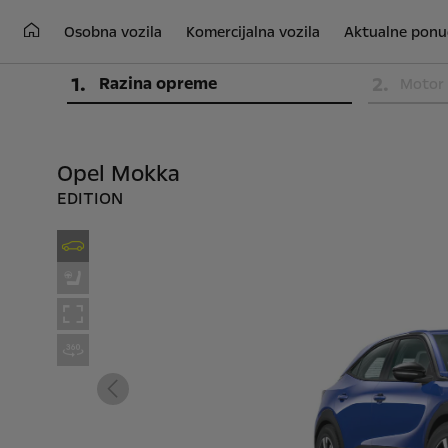
Osobna vozila
Komercijalna vozila
Aktualne ponu
1
.
2
.
Razina opreme
Motor
Opel Mokka
EDITION