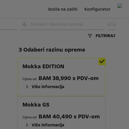
Vozila na zalihi
Konfigurator
4
.
Serijska i dodatna oprema
FILTRIRAJ
3 Odaberi razinu opreme
Mokka EDITION
BAM 38,990 s PDV-om
Cijena od
Više informacija
Mokka GS
BAM 40,490 s PDV-om
Cijena od
Više informacija