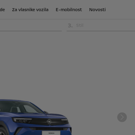
de
Za vlasnike vozila
E-mobilnost
Novosti
3
.
Stil