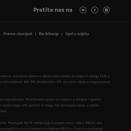
Pratite nas na
Pravna obavijest
Recikliranje
Opel u svijetu
formativan. Konačna cijena se obračunava prema prodajnom tečaju EUR-a
informativni. AW OPL Distribution Kft. ne snosi nikakvu odgovornost.
eme objavljivanja. Pridržavamo pravo na izmjene u dizajnu i opremi.
 vozila mogu biti različite ili mogu biti dostupne samo u nekim
neru.
zila. Postupak WLTP zamjenjuje Europski vozni ciklus (NEDC) kao
 u usporedbi s onima izmjerenima tijekom NEDC-a. Podaci o potrošnji