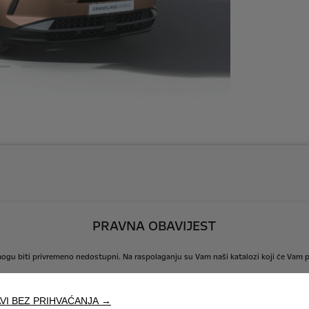
PRAVNA OBAVIJEST
ogu
biti
privremeno
nedostupni.
Na
raspolaganju
su
Vam
naši
katalozi
koji
će
Vam
p
ornih
vozila
su
simbolične
naravi
te
se
mogu
razlikovati
od
stvarnih
modela.
Pojedini
.
Za
točne
informacije
i
obračun
cijena,
obratite
se
ovlaštenom
Opel
partneru.
VI BEZ PRIHVAĆANJA →