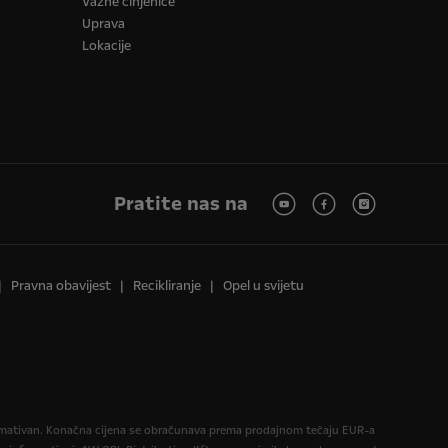
Važne činjenice
Uprava
Lokacije
19-inčni aluminijski naplatci
bez doplate
Pratite nas na
Pravna obavijest
Recikliranje
Opel u svijetu
Set za popravak guma
BAM 100 s PDV-om
formativan. Konačna cijena se obračunava prema prodajnom tečaju EUR-a