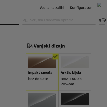
Vozila na zalihi
Konfigurator
4
.
Serijska i dodatna oprema
Vanjski dizajn
Impakt smeđa
Arktis bijela
bez doplate
BAM 1,400 s
PDV-om