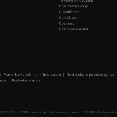
Tehnološki videozapisi
Opel lifestyle shop
E-mobilnost
Opel Classic
Opel post
Opel Experimental
Pravilnik o kolačićima
Impressum
Novi podaci o potrošnji goriva
cije
Postavke kolačića
,95583 KM za 1 EUR prema tečajnoj listi objavljenoj na dan 15.8.2008. Cjenik je in