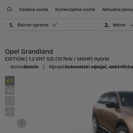
Osobna vozila
Komercijalna vozila
Aktualne ponu
1
.
2
.
Razina opreme
Motor
Opel Grandland
EDITION | 1.2 XHT S/S (107kW / 145HP) Hybrid
Gorivo
Benzin
|
Mjenjač
Automatski mjenjač, elektrificira