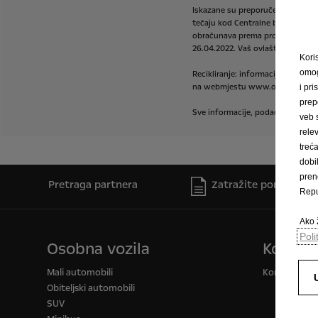
Iskazane
su
preporučene
malopr
tečaju
kod
Centralne
banke
BIH
o
obračunava
prema
prodajnom
te
26.04.2022.
Vaš
ovlašteni
Opel
pa
Kori
omog
Recikliranje:
informacije
o
progr
na
webmjestu
www.opel.ba.
i pri
prep
Sve
informacije,
podaci
i
izračuni
veb 
rele
trec
dobi
pren
Pretraga partnera
Zatražite ponudu
Repu
Ako ž
Poli
Osobna vozila
Komerci
Mali automobili
Komercijalna 
Obiteljski automobili
SUV