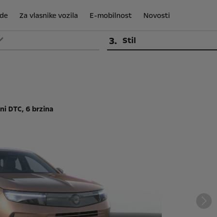
de
Za vlasnike vozila
E-mobilnost
Novosti
3
.
Stil
ni DTC, 6 brzina