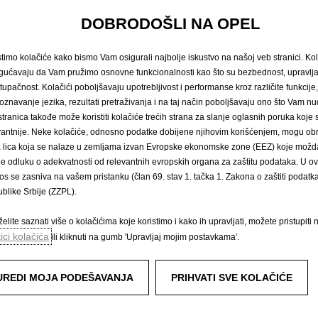
odajne
cijene
u
KM
u
skladu
sa
cjenikom
MY23
10/2022.
Cjenik
je
važeći
do
objave
no
DOBRODOŠLI NA OPEL
d
1,95583
KM
za
1
EUR
prema
tečajnoj
listi
objavljenoj
na
dan
15.8.2008.
Cjenik
je
inf
čaju
EUR-a
kod
Centralne
banke
važećem
na
dan
uplate.
Sadržaj
se
temelji
na
inform
rtner
može
Vam
dati
točne
informacije
o
mogućim
promjenama
u
međuvremenu.
stimo kolačiće kako bismo Vam osigurali najbolje iskustvo na našoj veb stranici. Kol
ućavaju da Vam pružimo osnovne funkcionalnosti kao što su bezbednost, upravl
amu
Dizajn
za
okoliš,
našoj
mreži
zamjene
starog
za
novo
i
recikliranju
vozila
kojima
je
stupačnost. Kolačići poboljšavaju upotrebljivost i performanse kroz različite funkcije
oznavanje jezika, rezultati pretraživanja i na taj način poboljšavaju ono što Vam 
su
neobvezujuće
i
informativne
naravi.
WAE
CEE
Kft.
i
ovlašteni
Opel
partneri
ne
sn
stranica takođe može koristiti kolačiće trećih strana za slanje oglasnih poruka koje
vantnije. Neke kolačiće, odnosno podatke dobijene njihovim korišćenjem, mogu obr
́a lica koja se nalaze u zemljama izvan Evropske ekonomske zone (EEZ) koje možda
le odluku o adekvatnosti od relevantnih evropskih organa za zaštitu podataka. U o
os se zasniva na vašem pristanku (član 69. stav 1. tačka 1. Zakona o zaštiti podatka 
Zatražite testnu vožnju
Naručivanje na
blike Srbije (ZZPL).
elite saznati više o kolačićima koje koristimo i kako ih upravljati, možete pristupiti 
tici kolačića
ili kliknuti na gumb 'Upravljaj mojim postavkama'.
jalna vozila
Doživite Opel
vozila i više
Podaci o potrošnji goriva i emisijam
UREDI MOJA PODEŠAVANJA
PRIHVATI SVE KOLAČIĆE
Opel sustavi za informiranje i zabavu
Konceptni automobili