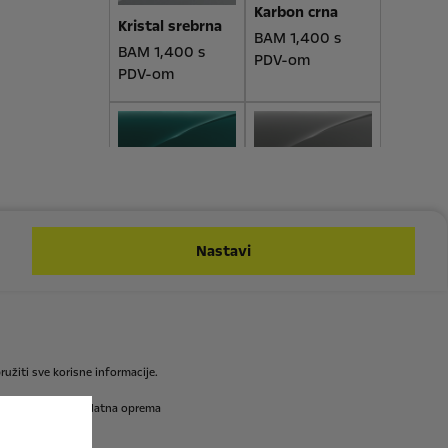
Karbon crna
Kristal srebrna
BAM 1,400 s
BAM 1,400 s
PDV-om
PDV-om
Spektrum plava
Grafik siva
BAM 1,400 s
BAM 1,400 s
PDV-om
PDV-om
Nastavi
Unutrašnjost
ružiti
sve
korisne
informacije.
modeli,
kao
i
dodatna
oprema