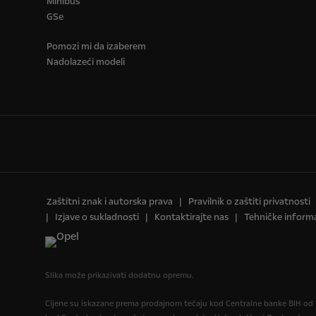
Minibus
GSe
Pomozi mi da izaberem
Nadolazeći modeli
Zaštitni znak i autorska prava
Pravilnik o zaštiti privatnosti
Izjave o sukladnosti
Kontaktirajte nas
Tehničke informa
Slika može prikazivati dodatnu opremu.
Cijene su iskazane prema prodajnom tečaju kod Centralne banke BIH od 1