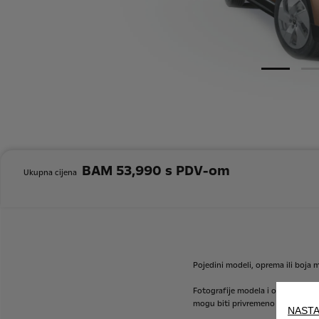
BAM 53,990 s PDV-om
Ukupna cijena
Pojedini
modeli,
oprema
ili
boja
m
Fotografije
modela
i
oprema
mot
mogu
biti
privremeno
nedostupni
NASTA