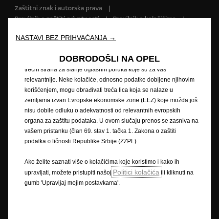
Zaštitni znak i autorska prava
našoj veb stranici. Kolačići nam omogućavaju da Vam pružimo
Pravilnik o zaštiti privatnosti
Pravilnik o kolačićima
osnovne funkcionalnosti kao što su bezbednost, upravljanje
mrežom i pristupačnost. Kolačići poboljšavaju upotrebljivost i
Impressum
Novi podaci o potrošnji goriva
NASTAVI BEZ PRIHVAĆANJA →
performanse kroz različite funkcije, kao što su prepoznavanje
Pravna obavijest
Recikliranje
Opel u svijetu
jezika, rezultati pretraživanja i na taj način poboljšavaju ono što
Izjave o sukladnosti
Kontaktirajte nas
DOBRODOŠLI NA OPEL
Vam nudimo. Naša veb stranica takođe može koristiti kolačiće
Tehničke informacije
Postavke kolačića
trećih strana za slanje oglasnih poruka koje su za vas
relevantnije. Neke kolačiće, odnosno podatke dobijene njihovim
korišćenjem, mogu obrađivati treća lica koja se nalaze u
zemljama izvan Evropske ekonomske zone (EEZ) koje možda još
Slika može prikazivati dodatnu opremu.
nisu dobile odluku o adekvatnosti od relevantnih evropskih
organa za zaštitu podataka. U ovom slučaju prenos se zasniva na
Cijene su iskazane prema prodajnom tečaju kod Centralne banke BIH od
vašem pristanku (član 69. stav 1. tačka 1. Zakona o zaštiti
1,95583 KM za 1 EUR prema tečajnoj listi objavljenoj na dan 15.8.2008.
Cjenik je informativan. Konačna cijena se obračunava prema prodajnom
podatka o ličnosti Republike Srbije (ZZPL).
tečaju EUR-a kod Centralne banke važećem na dan uplate. Vaš ovlašteni
Opel partner može Vam dati točne informacije o mogućim promjenama u
Ako želite saznati više o kolačićima koje koristimo i kako ih
međuvremenu. Podaci su informativni. AW OPL Distribution Kft. ne snosi
Politici kolačića
upravljati, možete pristupiti našoj
ili kliknuti na
nikakvu odgovornost.
gumb 'Upravljaj mojim postavkama'.
Opisi i ilustracije značajki mogu se odnositi na ili prikazivati dodatnu