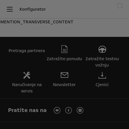
Konfigurator
MENTION_TRANSVERSE_CONTENT
Pretraga partnera
Zatražite ponudu
Zatražite testnu
vožnju
Naručivanje na
Newsletter
Cjenici
servis
Pratite nas na
Koristimo kolačiće kako bismo Vam osigurali najbolje iskustvo na