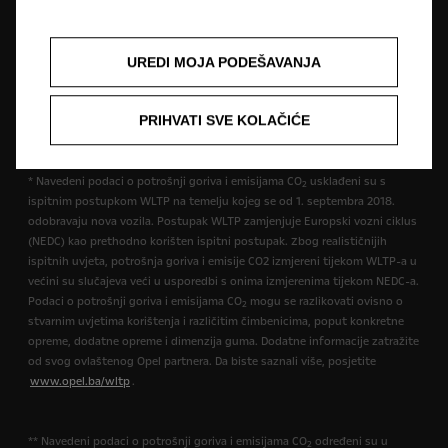
opremu koja nije uključena u standardnu isporuku. Sadržani podaci bili
su točni u vrijeme objavljivanja. Pridržavamo pravo na izmjene u dizajnu i
opremi. Prikazane boje su samo približne stvarnim bojama. Ilustrirana
UREDI MOJA PODEŠAVANJA
dodatna oprema dostupna je uz nadoplatu. Dostupnost, tehničke
karakteristike i oprema naših vozila mogu biti različite ili mogu biti
dostupne samo u nekim zemljama ili mogu biti dostupne uz dodatne
PRIHVATI SVE KOLAČIĆE
troškove. Za precizne informacije o opremi koja se isporučuje na našim
vozilima obratite se lokalnom Opel partneru.
* Navedeni podaci o potrošnji goriva i emisijama CO
usklađeni su s
2
ispitnim postupkom WLTP na temelju kojeg se od 1. septembra 2018.
odobravaju nova vozila. Postupak WLTP zamjenjuje Europski vozni ciklus
(NEDC) kao prethodno korišten ispitni postupak. Zbog realističnijih
ispitnih uvjeta, potrošnja goriva i emisije CO2 izmjereni tijekom WLTP-a u
većini su slučajeva veći u usporedbi s onima izmjerenima tijekom NEDC-a.
Podaci o potrošnji goriva i emisijama CO
mogu se razlikovati ovisno o
2
stvarnim uvjetima korištenja i različitim čimbenicima, poput konkretne
opreme, dodatne opreme i dimenzija guma. Dodatne informacije zatražite
od svog ovlaštenog Opel partnera. Da biste saznali više, posjetite
www.opel.ba/wltp
.
** Navedeni podaci o potrošnji goriva i emisijama CO
određeni su u
2