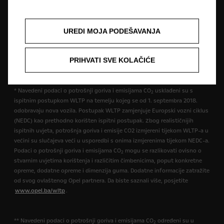
opremu koja nije uključena u standardnu isporuku. Sadržani podaci bili
su točni u vrijeme objavljivanja. Pridržavamo pravo na izmjene u dizajnu i
opremi. Prikazane boje su samo približne stvarnim bojama. Ilustrirana
UREDI MOJA PODEŠAVANJA
dodatna oprema dostupna je uz nadoplatu. Dostupnost, tehničke
karakteristike i oprema naših vozila mogu biti različite ili mogu biti
dostupne samo u nekim zemljama ili mogu biti dostupne uz dodatne
PRIHVATI SVE KOLAČIĆE
troškove. Za precizne informacije o opremi koja se isporučuje na našim
vozilima obratite se lokalnom Opel partneru.
* Navedeni podaci o potrošnji goriva i emisijama CO
usklađeni su s
2
ispitnim postupkom WLTP na temelju kojeg se od 1. septembra 2018.
odobravaju nova vozila. Postupak WLTP zamjenjuje Europski vozni ciklus
(NEDC) kao prethodno korišten ispitni postupak. Zbog realističnijih
ispitnih uvjeta, potrošnja goriva i emisije CO2 izmjereni tijekom WLTP-a u
većini su slučajeva veći u usporedbi s onima izmjerenima tijekom NEDC-a.
Podaci o potrošnji goriva i emisijama CO
mogu se razlikovati ovisno o
2
stvarnim uvjetima korištenja i različitim čimbenicima, poput konkretne
opreme, dodatne opreme i dimenzija guma. Dodatne informacije zatražite
od svog ovlaštenog Opel partnera. Da biste saznali više, posjetite
www.opel.ba/wltp
.
** Navedeni podaci o potrošnji goriva i emisijama CO
određeni su u
2