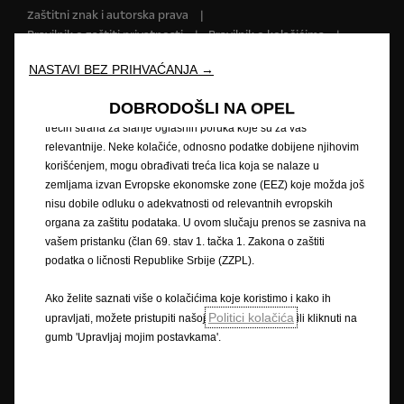
Zaštitni znak i autorska prava
našoj veb stranici. Kolačići nam omogućavaju da Vam pružimo
Pravilnik o zaštiti privatnosti
Pravilnik o kolačićima
osnovne funkcionalnosti kao što su bezbednost, upravljanje
mrežom i pristupačnost. Kolačići poboljšavaju upotrebljivost i
Impressum
Novi podaci o potrošnji goriva
NASTAVI BEZ PRIHVAĆANJA →
performanse kroz različite funkcije, kao što su prepoznavanje
Pravna obavijest
Recikliranje
Opel u svijetu
jezika, rezultati pretraživanja i na taj način poboljšavaju ono što
Izjave o sukladnosti
Kontaktirajte nas
DOBRODOŠLI NA OPEL
Vam nudimo. Naša veb stranica takođe može koristiti kolačiće
Tehničke informacije
Postavke kolačića
trećih strana za slanje oglasnih poruka koje su za vas
relevantnije. Neke kolačiće, odnosno podatke dobijene njihovim
korišćenjem, mogu obrađivati treća lica koja se nalaze u
zemljama izvan Evropske ekonomske zone (EEZ) koje možda još
Slika može prikazivati dodatnu opremu.
nisu dobile odluku o adekvatnosti od relevantnih evropskih
organa za zaštitu podataka. U ovom slučaju prenos se zasniva na
Cijene su iskazane prema prodajnom tečaju kod Centralne banke BIH od
vašem pristanku (član 69. stav 1. tačka 1. Zakona o zaštiti
1,95583 KM za 1 EUR prema tečajnoj listi objavljenoj na dan 15.8.2008.
Cjenik je informativan. Konačna cijena se obračunava prema prodajnom
podatka o ličnosti Republike Srbije (ZZPL).
tečaju EUR-a kod Centralne banke važećem na dan uplate. Vaš ovlašteni
Opel partner može Vam dati točne informacije o mogućim promjenama u
Ako želite saznati više o kolačićima koje koristimo i kako ih
međuvremenu. Podaci su informativni. AW OPL Distribution Kft. ne snosi
Politici kolačića
upravljati, možete pristupiti našoj
ili kliknuti na
nikakvu odgovornost.
gumb 'Upravljaj mojim postavkama'.
Opisi i ilustracije značajki mogu se odnositi na ili prikazivati dodatnu