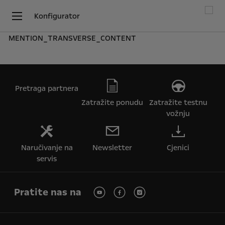
Konfigurator
MENTION_TRANSVERSE_CONTENT
Pretraga partnera
Zatražite ponudu
Zatražite testnu
vožnju
Naručivanje na
Newsletter
Cjenici
servis
Pratite nas na
Koristimo kolačiće kako bismo Vam osigurali najbolje iskustvo na