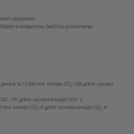
losnim potpisom
učeljem s widgetima, bežično povezivanje
 goriva: 5,7 l/100 km; emisije CO
:
129 g/km; oznaka
2
CO2 :
110 g/km; oznaka emisija CO2 : C.
0 km; emisije CO
:
0 g/km; oznaka emisija CO
: A
2
2