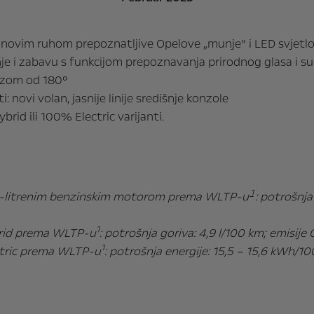
 s novim ruhom prepoznatljive Opelove „munje” i LED svjet
nje i zabavu s funkcijom prepoznavanja prirodnog glasa i s
azom od 180°
novi volan, jasnije linije središnje konzole
rid ili 100% Electric varijanti.
1
1,2-litrenim benzinskim motorom prema WLTP-u
: potrošnja
1
brid prema WLTP-u
: potrošnja goriva: 4,9 l/100 km; emisije 
1
ctric prema WLTP-u
: potrošnja energije: 15,5 – 15,6 kWh/10