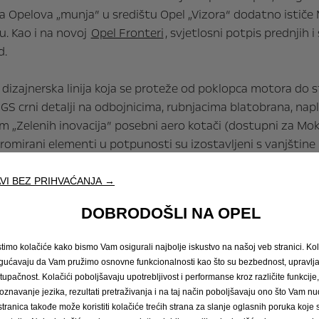
va Opelova „munja” u središtu Opel „Vizora“ dodatno ističe 
u. Kao i na novoj
Opel Fronteri
, svjetlosni potpis prednjih i
d.
a dizajnerska linija koja se proteže od poklopca motora do s
S crni detalji na odbojnicima, rubnjacima blatobrana, napl
m „Zelenih inovacija” posebni aero kotači (dostupni za Mokk
romirani elementi u potpunosti su izostavljeni s vanjštin
VI BEZ PRIHVAĆANJA →
DOBRODOŠLI NA OPEL
rašnjost nove Mokke sjaji novim sjajem
stimo kolačiće kako bismo Vam osigurali najbolje iskustvo na našoj veb stranici. Kol
resursa u unutrašnjosti vozila. Sve tkanine izrađene su od 
ućavaju da Vam pružimo osnovne funkcionalnosti kao što su bezbednost, upravl
u je pozornosti. Novi volan, plosnatijeg oblika s gornje i d
stupačnost. Kolačići poboljšavaju upotrebljivost i performanse kroz različite funkcije
pel Vizor dizajna u kabinu.
oznavanje jezika, rezultati pretraživanja i na taj način poboljšavaju ono što Vam 
stranica takođe može koristiti kolačiće trećih strana za slanje oglasnih poruka koje