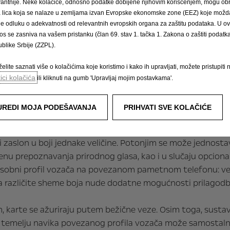
vantnije. Neke kolačiće, odnosno podatke dobijene njihovim korišćenjem, mogu obr
mat srebrnoj nijansi jasnija je nego ikad prije. Dizajneri i i
́a lica koja se nalaze u zemljama izvan Evropske ekonomske zone (EEZ) koje možda
. Stoga dizajn kokpita izgleda svježije i privlačnije, kao da s
le odluku o adekvatnosti od relevantnih evropskih organa za zaštitu podataka. U o
 načina vožnje (na Mokki Electric i varijantama s automat
os se zasniva na vašem pristanku (član 69. stav 1. tačka 1. Zakona o zaštiti podatka 
blike Srbije (ZZPL).
elite saznati više o kolačićima koje koristimo i kako ih upravljati, možete pristupiti 
tici kolačića
ili kliknuti na gumb 'Upravljaj mojim postavkama'.
 novi nadograđeni sustav za informiranje i zaba
UREDI MOJA PODEŠAVANJA
PRIHVATI SVE KOLAČIĆE
u stavlja novu Mokku na posve novu razinu. Ovaj unaprijeđ
irni zaslon u boji jednake veličine. Potonjim se može jedn
imjenu prepoznavanja prirodnog glasa, kao i u slučaju opci
 osobni profil vozača na povezanom pametnom telefonu: vez
, a različite sheme boja nude dodatne mogućnosti prilagodb
, karte se ažuriraju putem bežične veze. Osim toga, sustav
emelju navika povezanog profila vozača može samostalno p