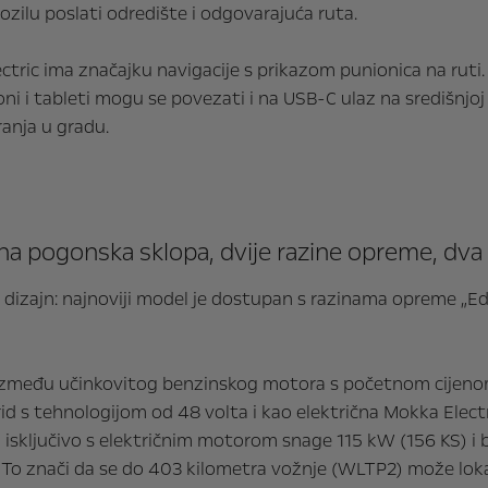
zilu poslati odredište i odgovarajuća ruta.
ectric ima značajku navigacije s prikazom punionica na rut
foni i tableti mogu se povezati i na USB-C ulaz na središnj
ranja u gradu.
ana pogonska sklopa, dvije razine opreme, dva
 dizajn: najnoviji model je dostupan s razinama opreme „Edi
 između učinkovitog benzinskog motora s početnom cijenom
s tehnologijom od 48 volta i kao električna Mokka Electric
sključivo s električnim motorom snage 115 kW (156 KS) i ba
 To znači da se do 403 kilometra vožnje (WLTP2) može lokal