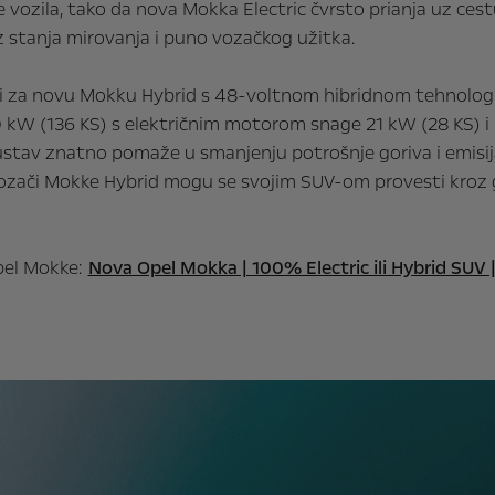
e vozila, tako da nova Mokka Electric čvrsto prianja uz c
 stanja mirovanja i puno vozačkog užitka.
čiti za novu Mokku Hybrid s 48-voltnom hibridnom tehnolo
0 kW (136 KS) s električnim motorom snage 21 kW (28 KS) i
stav znatno pomaže u smanjenju potrošnje goriva i emisij
ozači Mokke Hybrid mogu se svojim SUV-om provesti kroz
pel Mokke:
Nova Opel Mokka | 100% Electric ili Hybrid SUV 