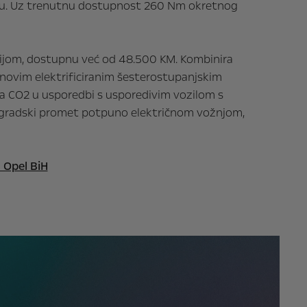
estu. Uz trenutnu dostupnost 260 Nm okretnog
gijom, dostupnu već od 48.500 KM. Kombinira
 novim elektrificiranim šesterostupanjskim
a CO2 u usporedbi s usporedivim vozilom s
 gradski promet potpuno električnom vožnjom,
| Opel BiH