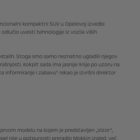
encionalni kompaktni SUV u Opelovoj izvedbi
 odlučio uvesti tehnologije iz vozila viših
 ostalih. Stoga smo samo neznatno ugladili njegov
josti. Kokpit sada ima jasnije linije po uzoru na
 informiranje i zabavu“ rekao je izvršni direktor
 o prvom modelu na kojem je predstavljen „Vizor“,
pel nije u potpunosti preradio Mokkin izgled, već