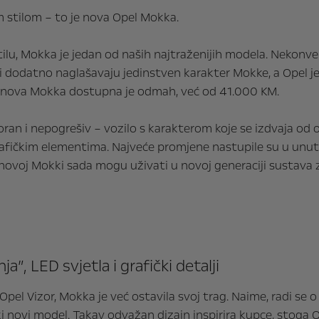
 stilom – to je nova Opel Mokka.
ilu, Mokka je jedan od naših najtraženijih modela. Nekonv
lji dodatno naglašavaju jedinstven karakter Mokke, a Opel je
: nova Mokka dostupna je odmah, već od 41.000 KM.
oran i nepogrešiv – vozilo s karakterom koje se izdvaja od
čkim elementima. Najveće promjene nastupile su u unutrašn
 novoj Mokki sada mogu uživati u novoj generaciji sustava za
”, LED svjetla i grafički detalji
 Opel Vizor, Mokka je već ostavila svoj trag. Naime, radi se
 novi model. Takav odvažan dizajn inspirira kupce, stoga O