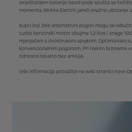
smještanjem baterije ispod poda spušta se težišt
momenta, Mokka Electric jamči snažno ubrzanje iz
Kupci koji žele alternativni pogon mogu se odlu
turbo benzinski motor obujma 1,2 litre i snage 10
mjenjačem s dvostrukom spojkom. Optimizirani su
konvencionalnim pogonom. Pri niskim brzinama v
odnosno lokalno bez emisija.
Više informacija potražite na web stranici nove O