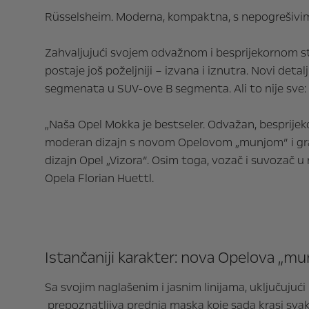
Rüsselsheim. Moderna, kompaktna, s nepogrešivim
Zahvaljujući svojem odvažnom i besprijekornom st
postaje još poželjniji – izvana i iznutra. Novi deta
segmenata u SUV-ove B segmenta. Ali to nije sve
„Naša Opel Mokka je bestseler. Odvažan, besprijek
moderan dizajn s novom Opelovom „munjom” i grafi
dizajn Opel „Vizora“. Osim toga, vozač i suvozač u
Opela Florian Huettl.
Istančaniji karakter: nova Opelova „munja
Sa svojim naglašenim i jasnim linijama, uključujući
prepoznatljiva prednja maska koje sada krasi svaki