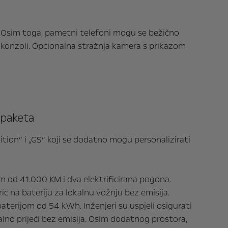
i. Osim toga, pametni telefoni mogu se bežično
oj konzoli. Opcionalna stražnja kamera s prikazom
 paketa
tion” i „GS” koji se dodatno mogu personalizirati
 od 41.000 KM i dva elektrificirana pogona.
 na bateriju za lokalnu vožnju bez emisija.
terijom od 54 kWh. Inženjeri su uspjeli osigurati
no prijeći bez emisija. Osim dodatnog prostora,