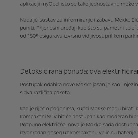
aplikaciji myOpel isto se tako jednostavno može vo
Nadalje, sustav za informiranje i zabavu Mokke El
puniti. Prijenosni uređaji kao što su pametni tele
od 180° osigurava izvrsnu vidljivost prilikom parki
Detoksicirana ponuda: dva elektrificir
Postupak odabira nove Mokke jasan je kao i njezin
s dva različita paketa.
Kad je riječ o pogonima, kupci Mokke mogu birati
Kompaktni SUV bit će dostupan kao moderan hibrid 
Potpuno električna, nova je Mokka sada dostupna i
izvanredan doseg uz kompaktnu veličinu baterije.