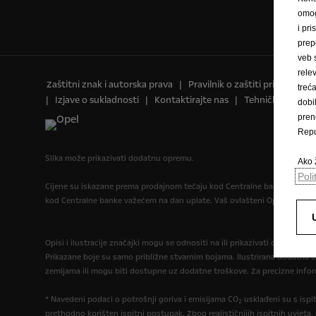
omog
i pri
prep
veb 
rele
Zaštitni znak i autorska prava
Pravilnik o zaštiti privatnosti
trec
Izjave o sukladnosti
Kontaktirajte nas
Tehničke informa
dobi
pren
Repu
Slika može prikazivati dodatnu opremu.
Ako ž
Poli
Cijene su iskazane prema prodajnom tečaju kod Centralne banke BIH od 1
kod Centralne banke važećem na dan uplate. Vaš ovlašteni Opel partne
Opisi i ilustracije značajki mogu se odnositi na ili prikazivati dodatnu 
Prikazane boje su samo približne stvarnim bojama. Ilustrirana dodatna 
zemljama ili mogu biti dostupne uz dodatne troškove. Za precizne infor
* Navedeni podaci o potrošnji goriva i emisijama CO
usklađeni su s isp
2
prethodno korišten ispitni postupak. Zbog realističnijih ispitnih uvjeta