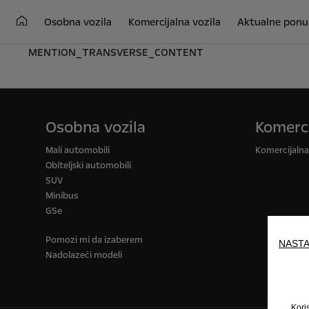
Osobna vozila
Komercijalna vozila
Aktualne ponu
MENTION_TRANSVERSE_CONTENT
Osobna vozila
Komerci
Mali automobili
Komercijalna 
Obiteljski automobili
SUV
Minibus
GSe
Pomozi mi da izaberem
NASTA
Nadolazeći modeli
Kori