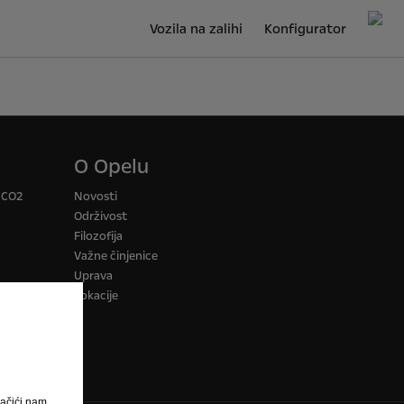
Vozila na zalihi
Konfigurator
O Opelu
a CO2
Novosti
Održivost
Filozofija
Važne činjenice
Uprava
Lokacije
ačići nam