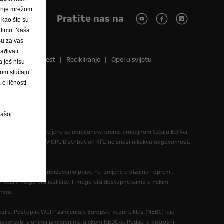
janje mrežom
Pratite nas na
, kao što su
nudimo. Naša
 su za vas
ađivati
Pravna obavijest
Recikliranje
Opel u svijetu
 još nisu
vom slučaju
o ličnosti
našoj
formativan. Konačna cijena se obračunava prema prodajnom tečaju EUR-a
informativni. AW OPL Distribution Kft. ne snosi nikakvu odgovornost.
eme objavljivanja. Pridržavamo pravo na izmjene u dizajnu i opremi.
 vozila mogu biti različite ili mogu biti dostupne samo u nekim
neru.
zila. Postupak WLTP zamjenjuje Europski vozni ciklus (NEDC) kao
 u usporedbi s onima izmjerenima tijekom NEDC-a. Podaci o potrošnji