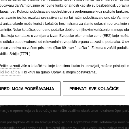
ućavaju da Vam pružimo osnovne funkcionalnosti kao što su bezbednost, upravl
stupačnost. Kolačići poboljšavaju upotrebljivost i performanse kroz različite funkcije
oznavanje jezika, rezultati pretraživanja i na taj način poboljšavaju ono što Vam 
stranica takođe može koristiti kolačiće trećih strana za slanje oglasnih poruka koje
vantnije. Neke kolačiće, odnosno podatke dobijene njihovim korišćenjem, mogu obr
Pravilnik o kolačićima
Impressum
Novi podaci o potrošnji goriva
́a lica koja se nalaze u zemljama izvan Evropske ekonomske zone (EEZ) koje možda
cije
Postavke kolačića
le odluku o adekvatnosti od relevantnih evropskih organa za zaštitu podataka. U o
os se zasniva na vašem pristanku (član 69. stav 1. tačka 1. Zakona o zaštiti podatka 
blike Srbije (ZZPL).
elite saznati više o kolačićima koje koristimo i kako ih upravljati, možete pristupiti 
tici kolačića
ili kliknuti na gumb 'Upravljaj mojim postavkama'.
,95583 KM za 1 EUR prema tečajnoj listi objavljenoj na dan 15.8.2008. Cjenik je in
r može Vam dati točne informacije o mogućim promjenama u međuvremenu. Podaci su 
UREDI MOJA PODEŠAVANJA
PRIHVATI SVE KOLAČIĆE
opremu koja nije uključena u standardnu isporuku. Sadržani podaci bili su točni u vrij
oprema dostupna je uz nadoplatu. Dostupnost, tehničke karakteristike i oprema naših
macije o opremi koja se isporučuje na našim vozilima obratite se lokalnom Opel part
itnim postupkom WLTP na temelju kojeg se od 1. septembra 2018. odobravaju nova vo
, potrošnja goriva i emisije CO2 izmjereni tijekom WLTP-a u većini su slučajeva veći