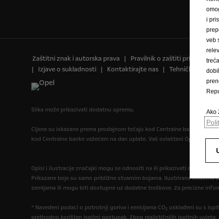
omog
i pri
prep
veb 
rele
Zaštitni znak i autorska prava
Pravilnik o zaštiti privatnosti
trec
Izjave o sukladnosti
Kontaktirajte nas
Tehničke informa
dobi
pren
Repu
Slika može prikazivati dodatnu opremu.
Ako ž
Poli
Cijene su iskazane prema prodajnom tečaju kod Centralne banke BIH od 1
kod Centralne banke važećem na dan uplate. Vaš ovlašteni Opel partne
Opisi i ilustracije značajki mogu se odnositi na ili prikazivati dodatnu 
Prikazane boje su samo približne stvarnim bojama. Ilustrirana dodatna 
zemljama ili mogu biti dostupne uz dodatne troškove. Za precizne infor
* Navedeni podaci o potrošnji goriva i emisijama CO
usklađeni su s isp
2
prethodno korišten ispitni postupak. Zbog realističnijih ispitnih uvjeta