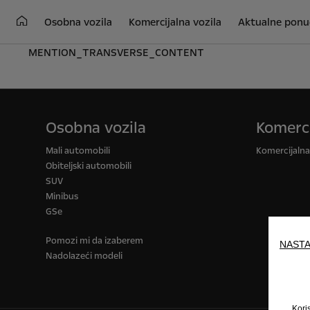
Osobna vozila
Komercijalna vozila
Aktualne ponu
MENTION_TRANSVERSE_CONTENT
Osobna vozila
Komerci
Mali automobili
Komercijalna 
Obiteljski automobili
SUV
Minibus
GSe
Pomozi mi da izaberem
NASTA
Nadolazeći modeli
Kori