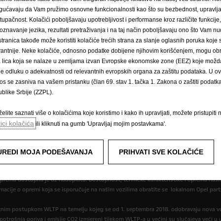
ućavaju da Vam pružimo osnovne funkcionalnosti kao što su bezbednost, upravl
stupačnost. Kolačići poboljšavaju upotrebljivost i performanse kroz različite funkcije
oznavanje jezika, rezultati pretraživanja i na taj način poboljšavaju ono što Vam 
stranica takođe može koristiti kolačiće trećih strana za slanje oglasnih poruka koje
vantnije. Neke kolačiće, odnosno podatke dobijene njihovim korišćenjem, mogu obr
Pravilnik o kolačićima
Impressum
Novi podaci o potrošnji goriva
́a lica koja se nalaze u zemljama izvan Evropske ekonomske zone (EEZ) koje možda
cije
Postavke kolačića
le odluku o adekvatnosti od relevantnih evropskih organa za zaštitu podataka. U o
os se zasniva na vašem pristanku (član 69. stav 1. tačka 1. Zakona o zaštiti podatka 
blike Srbije (ZZPL).
elite saznati više o kolačićima koje koristimo i kako ih upravljati, možete pristupiti 
tici kolačića
ili kliknuti na gumb 'Upravljaj mojim postavkama'.
,95583 KM za 1 EUR prema tečajnoj listi objavljenoj na dan 15.8.2008. Cjenik je in
r može Vam dati točne informacije o mogućim promjenama u međuvremenu. Podaci su 
UREDI MOJA PODEŠAVANJA
PRIHVATI SVE KOLAČIĆE
opremu koja nije uključena u standardnu isporuku. Sadržani podaci bili su točni u vrij
oprema dostupna je uz nadoplatu. Dostupnost, tehničke karakteristike i oprema naših
macije o opremi koja se isporučuje na našim vozilima obratite se lokalnom Opel part
itnim postupkom WLTP na temelju kojeg se od 1. septembra 2018. odobravaju nova vo
, potrošnja goriva i emisije CO2 izmjereni tijekom WLTP-a u većini su slučajeva veći