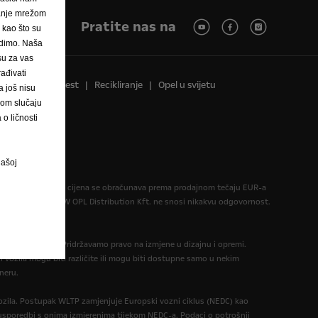
janje mrežom
Pratite nas na
, kao što su
nudimo. Naša
 su za vas
ađivati
Pravna obavijest
Recikliranje
Opel u svijetu
 još nisu
vom slučaju
o ličnosti
našoj
formativan. Konačna cijena se obračunava prema prodajnom tečaju EUR-a
informativni. AW OPL Distribution Kft. ne snosi nikakvu odgovornost.
eme objavljivanja. Pridržavamo pravo na izmjene u dizajnu i opremi.
 vozila mogu biti različite ili mogu biti dostupne samo u nekim
neru.
zila. Postupak WLTP zamjenjuje Europski vozni ciklus (NEDC) kao
 u usporedbi s onima izmjerenima tijekom NEDC-a. Podaci o potrošnji