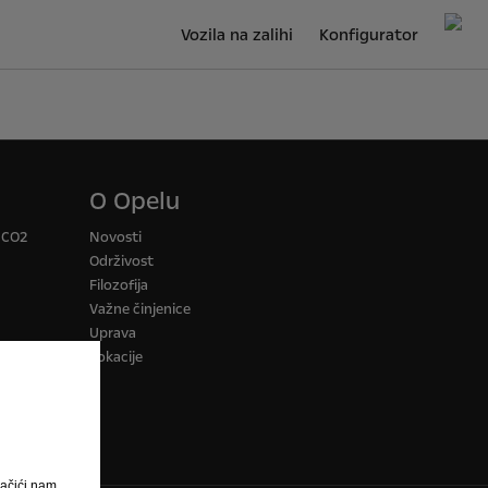
Vozila na zalihi
Konfigurator
O Opelu
a CO2
Novosti
Održivost
Filozofija
Važne činjenice
Uprava
Lokacije
ačići nam