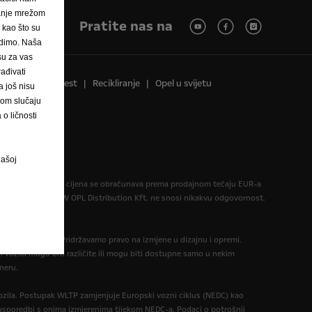
janje mrežom
Pratite nas na
, kao što su
nudimo. Naša
 su za vas
ađivati
Pravna obavijest
Recikliranje
Opel u svijetu
 još nisu
vom slučaju
o ličnosti
našoj
formativan. Konačna cijena se obračunava prema prodajnom tečaju EUR-a
informativni. AW OPL Distribution Kft. ne snosi nikakvu odgovornost.
eme objavljivanja. Pridržavamo pravo na izmjene u dizajnu i opremi.
 vozila mogu biti različite ili mogu biti dostupne samo u nekim
neru.
zila. Postupak WLTP zamjenjuje Europski vozni ciklus (NEDC) kao
 u usporedbi s onima izmjerenima tijekom NEDC-a. Podaci o potrošnji