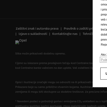
omog
i pri
prep
veb 
rele
Zaštitni znak i autorska prava
Pravilnik o zaštiti privatnosti
trec
Izjave o sukladnosti
Kontaktirajte nas
Tehničke informa
dobi
pren
Repu
Slika može prikazivati dodatnu opremu.
Ako ž
Poli
Cijene su iskazane prema prodajnom tečaju kod Centralne banke BIH od 1
kod Centralne banke važećem na dan uplate. Vaš ovlašteni Opel partne
Opisi i ilustracije značajki mogu se odnositi na ili prikazivati dodatnu 
Prikazane boje su samo približne stvarnim bojama. Ilustrirana dodatna 
zemljama ili mogu biti dostupne uz dodatne troškove. Za precizne infor
* Navedeni podaci o potrošnji goriva i emisijama CO
usklađeni su s isp
2
prethodno korišten ispitni postupak. Zbog realističnijih ispitnih uvjeta