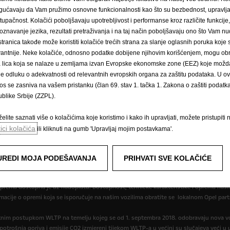
ućavaju da Vam pružimo osnovne funkcionalnosti kao što su bezbednost, upravl
stupačnost. Kolačići poboljšavaju upotrebljivost i performanse kroz različite funkcije
oznavanje jezika, rezultati pretraživanja i na taj način poboljšavaju ono što Vam 
stranica takođe može koristiti kolačiće trećih strana za slanje oglasnih poruka koje
vantnije. Neke kolačiće, odnosno podatke dobijene njihovim korišćenjem, mogu obr
Pravilnik o kolačićima
Impressum
Novi podaci o potrošnji goriva
́a lica koja se nalaze u zemljama izvan Evropske ekonomske zone (EEZ) koje možda
cije
Postavke kolačića
le odluku o adekvatnosti od relevantnih evropskih organa za zaštitu podataka. U o
os se zasniva na vašem pristanku (član 69. stav 1. tačka 1. Zakona o zaštiti podatka 
blike Srbije (ZZPL).
elite saznati više o kolačićima koje koristimo i kako ih upravljati, možete pristupiti 
tici kolačića
ili kliknuti na gumb 'Upravljaj mojim postavkama'.
,95583 KM za 1 EUR prema tečajnoj listi objavljenoj na dan 15.8.2008. Cjenik je in
r može Vam dati točne informacije o mogućim promjenama u međuvremenu. Podaci su 
UREDI MOJA PODEŠAVANJA
PRIHVATI SVE KOLAČIĆE
opremu koja nije uključena u standardnu isporuku. Sadržani podaci bili su točni u vrij
oprema dostupna je uz nadoplatu. Dostupnost, tehničke karakteristike i oprema naših
macije o opremi koja se isporučuje na našim vozilima obratite se lokalnom Opel part
itnim postupkom WLTP na temelju kojeg se od 1. septembra 2018. odobravaju nova vo
, potrošnja goriva i emisije CO2 izmjereni tijekom WLTP-a u većini su slučajeva veći