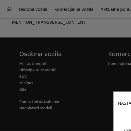
Osobna vozila
Komercijalna vozila
Aktualne ponu
MENTION_TRANSVERSE_CONTENT
Osobna vozila
Komerci
Mali automobili
Komercijalna 
Obiteljski automobili
SUV
Minibus
GSe
Pomozi mi da izaberem
NASTA
Nadolazeći modeli
Kori