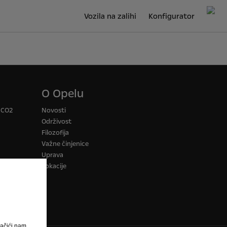
Vozila na zalihi
Konfigurator
O Opelu
a CO2
Novosti
Održivost
Filozofija
Važne činjenice
Uprava
Lokacije
ačići nam