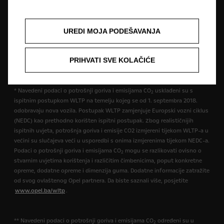
opremu koja nije uključena u standardnu isporuku. Sadržani podaci bili
su točni u vrijeme objavljivanja. Pridržavamo pravo na izmjene u dizajnu i
opremi. Prikazane boje su samo približne stvarnim bojama. Ilustrirana
UREDI MOJA PODEŠAVANJA
dodatna oprema dostupna je uz nadoplatu. Dostupnost, tehničke
karakteristike i oprema naših vozila mogu biti različite ili mogu biti
dostupne samo u nekim zemljama ili mogu biti dostupne uz dodatne
PRIHVATI SVE KOLAČIĆE
troškove. Za precizne informacije o opremi koja se isporučuje na našim
vozilima obratite se lokalnom Opel partneru.
* Navedeni podaci o potrošnji goriva i emisijama CO
usklađeni su s
2
ispitnim postupkom WLTP na temelju kojeg se od 1. septembra 2018.
odobravaju nova vozila. Postupak WLTP zamjenjuje Europski vozni ciklus
(NEDC) kao prethodno korišten ispitni postupak. Zbog realističnijih
ispitnih uvjeta, potrošnja goriva i emisije CO2 izmjereni tijekom WLTP-a u
većini su slučajeva veći u usporedbi s onima izmjerenima tijekom NEDC-a.
Podaci o potrošnji goriva i emisijama CO
mogu se razlikovati ovisno o
2
stvarnim uvjetima korištenja i različitim čimbenicima, poput konkretne
opreme, dodatne opreme i dimenzija guma. Dodatne informacije zatražite
od svog ovlaštenog Opel partnera. Da biste saznali više, posjetite
www.opel.ba/wltp
.
** Navedeni podaci o potrošnji goriva i emisijama CO
određeni su u
2