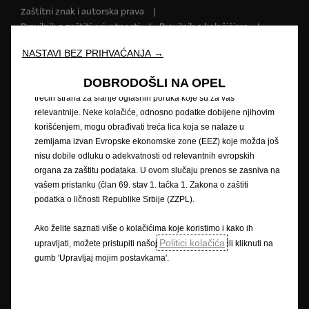
Zaštitni znak i autorska prava
našoj veb stranici. Kolačići nam omogućavaju da Vam pružimo
Pravilnik o zaštiti privatnosti
Pravilnik o kolačićima
osnovne funkcionalnosti kao što su bezbednost, upravljanje
mrežom i pristupačnost. Kolačići poboljšavaju upotrebljivost i
Impressum
Novi podaci o potrošnji goriva
NASTAVI BEZ PRIHVAĆANJA →
performanse kroz različite funkcije, kao što su prepoznavanje
Pravna obavijest
Recikliranje
Opel u svijetu
jezika, rezultati pretraživanja i na taj način poboljšavaju ono što
Izjave o sukladnosti
Kontaktirajte nas
DOBRODOŠLI NA OPEL
Vam nudimo. Naša veb stranica takođe može koristiti kolačiće
Tehničke informacije
Postavke kolačića
trećih strana za slanje oglasnih poruka koje su za vas
relevantnije. Neke kolačiće, odnosno podatke dobijene njihovim
korišćenjem, mogu obrađivati treća lica koja se nalaze u
zemljama izvan Evropske ekonomske zone (EEZ) koje možda još
Slika može prikazivati dodatnu opremu.
nisu dobile odluku o adekvatnosti od relevantnih evropskih
organa za zaštitu podataka. U ovom slučaju prenos se zasniva na
Cijene su iskazane prema prodajnom tečaju kod Centralne banke BIH od
vašem pristanku (član 69. stav 1. tačka 1. Zakona o zaštiti
1,95583 KM za 1 EUR prema tečajnoj listi objavljenoj na dan 15.8.2008.
Cjenik je informativan. Konačna cijena se obračunava prema prodajnom
podatka o ličnosti Republike Srbije (ZZPL).
tečaju EUR-a kod Centralne banke važećem na dan uplate. Vaš ovlašteni
Opel partner može Vam dati točne informacije o mogućim promjenama u
Ako želite saznati više o kolačićima koje koristimo i kako ih
međuvremenu. Podaci su informativni. AW OPL Distribution Kft. ne snosi
Politici kolačića
upravljati, možete pristupiti našoj
ili kliknuti na
nikakvu odgovornost.
gumb 'Upravljaj mojim postavkama'.
Opisi i ilustracije značajki mogu se odnositi na ili prikazivati dodatnu