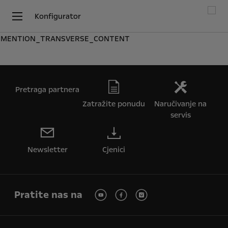
Konfigurator
MENTION_TRANSVERSE_CONTENT
Pretraga partnera
Zatražite ponudu
Naručivanje na
servis
Newsletter
Cjenici
Pratite nas na
Koristimo kolačiće kako bismo Vam osigurali najbolje iskustvo na