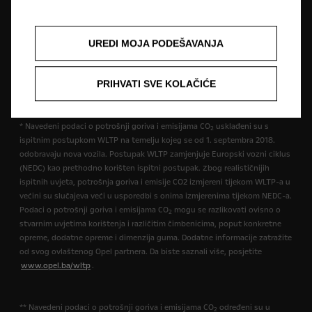
opremu koja nije uključena u standardnu isporuku. Sadržani podaci bili
su točni u vrijeme objavljivanja. Pridržavamo pravo na izmjene u dizajnu i
opremi. Prikazane boje su samo približne stvarnim bojama. Ilustrirana
UREDI MOJA PODEŠAVANJA
dodatna oprema dostupna je uz nadoplatu. Dostupnost, tehničke
karakteristike i oprema naših vozila mogu biti različite ili mogu biti
dostupne samo u nekim zemljama ili mogu biti dostupne uz dodatne
PRIHVATI SVE KOLAČIĆE
troškove. Za precizne informacije o opremi koja se isporučuje na našim
vozilima obratite se lokalnom Opel partneru.
* Navedeni podaci o potrošnji goriva i emisijama CO
usklađeni su s
2
ispitnim postupkom WLTP na temelju kojeg se od 1. septembra 2018.
odobravaju nova vozila. Postupak WLTP zamjenjuje Europski vozni ciklus
(NEDC) kao prethodno korišten ispitni postupak. Zbog realističnijih
ispitnih uvjeta, potrošnja goriva i emisije CO2 izmjereni tijekom WLTP-a u
većini su slučajeva veći u usporedbi s onima izmjerenima tijekom NEDC-a.
Podaci o potrošnji goriva i emisijama CO
mogu se razlikovati ovisno o
2
stvarnim uvjetima korištenja i različitim čimbenicima, poput konkretne
opreme, dodatne opreme i dimenzija guma. Dodatne informacije zatražite
od svog ovlaštenog Opel partnera. Da biste saznali više, posjetite
www.opel.ba/wltp
.
** Navedeni podaci o potrošnji goriva i emisijama CO
određeni su u
2