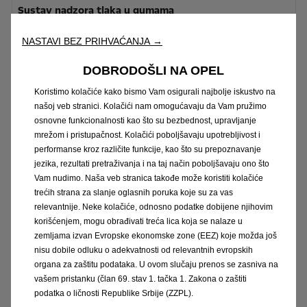
Sustav nadzora tlaka u gumama
bez doplate
NASTAVI BEZ PRIHVAĆANJA →
DOBRODOŠLI NA OPEL
Koristimo kolačiće kako bismo Vam osigurali najbolje iskustvo na
našoj veb stranici. Kolačići nam omogućavaju da Vam pružimo
osnovne funkcionalnosti kao što su bezbednost, upravljanje
mrežom i pristupačnost. Kolačići poboljšavaju upotrebljivost i
performanse kroz različite funkcije, kao što su prepoznavanje
jezika, rezultati pretraživanja i na taj način poboljšavaju ono što
Vam nudimo. Naša veb stranica takođe može koristiti kolačiće
trećih strana za slanje oglasnih poruka koje su za vas
relevantnije. Neke kolačiće, odnosno podatke dobijene njihovim
korišćenjem, mogu obrađivati treća lica koja se nalaze u
zemljama izvan Evropske ekonomske zone (EEZ) koje možda još
16-inčni aluminijski naplatci, Phantom
nisu dobile odluku o adekvatnosti od relevantnih evropskih
organa za zaštitu podataka. U ovom slučaju prenos se zasniva na
bez doplate
vašem pristanku (član 69. stav 1. tačka 1. Zakona o zaštiti
podatka o ličnosti Republike Srbije (ZZPL).