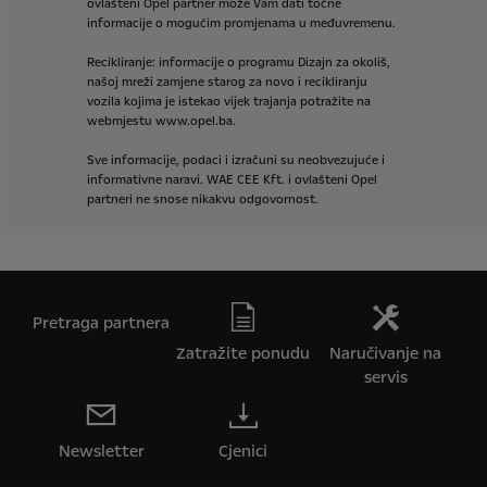
ovlašteni
Opel
partner
može
Vam
dati
točne
informacije
o
mogućim
promjenama
u
međuvremenu.
Recikliranje:
informacije
o
programu
Dizajn
za
okoliš,
našoj
mreži
zamjene
starog
za
novo
i
recikliranju
vozila
kojima
je
istekao
vijek
trajanja
potražite
na
webmjestu
www.opel.ba.
Sve
informacije,
podaci
i
izračuni
su
neobvezujuće
i
informativne
naravi.
WAE
CEE
Kft.
i
ovlašteni
Opel
partneri
ne
snose
nikakvu
odgovornost.
Pretraga partnera
Zatražite ponudu
Naručivanje na
servis
Newsletter
Cjenici