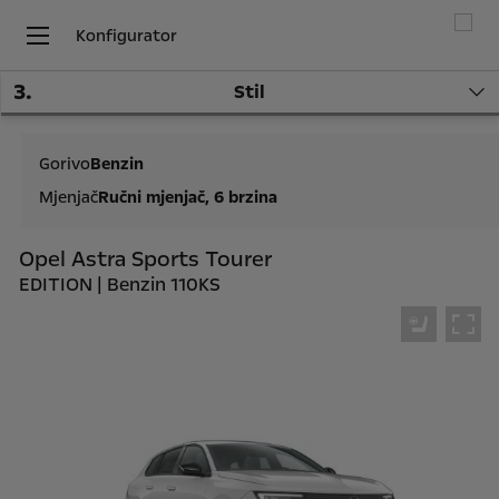
Konfigurator
3
.
Stil
Gorivo
Benzin
Mjenjač
Ručni mjenjač, 6 brzina
Opel Astra Sports Tourer
EDITION | Benzin 110KS