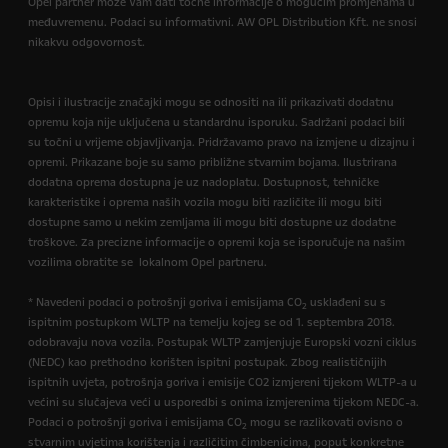
Opel partner može Vam dati točne informacije o mogućim promjenama u
međuvremenu. Podaci su informativni. AW OPL Distribution Kft. ne snosi
nikakvu odgovornost.
Opisi i ilustracije značajki mogu se odnositi na ili prikazivati dodatnu
opremu koja nije uključena u standardnu isporuku. Sadržani podaci bili
su točni u vrijeme objavljivanja. Pridržavamo pravo na izmjene u dizajnu i
opremi. Prikazane boje su samo približne stvarnim bojama. Ilustrirana
dodatna oprema dostupna je uz nadoplatu. Dostupnost, tehničke
karakteristike i oprema naših vozila mogu biti različite ili mogu biti
dostupne samo u nekim zemljama ili mogu biti dostupne uz dodatne
troškove. Za precizne informacije o opremi koja se isporučuje na našim
vozilima obratite se lokalnom Opel partneru.
* Navedeni podaci o potrošnji goriva i emisijama CO
usklađeni su s
2
ispitnim postupkom WLTP na temelju kojeg se od 1. septembra 2018.
odobravaju nova vozila. Postupak WLTP zamjenjuje Europski vozni ciklus
(NEDC) kao prethodno korišten ispitni postupak. Zbog realističnijih
ispitnih uvjeta, potrošnja goriva i emisije CO2 izmjereni tijekom WLTP-a u
većini su slučajeva veći u usporedbi s onima izmjerenima tijekom NEDC-a.
Podaci o potrošnji goriva i emisijama CO
mogu se razlikovati ovisno o
2
stvarnim uvjetima korištenja i različitim čimbenicima, poput konkretne