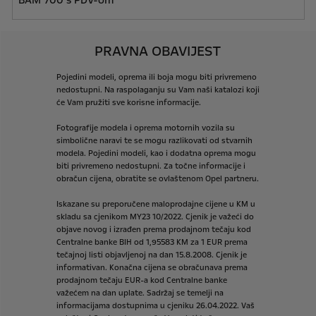
BAM 700 s PDV-om
PRAVNA OBAVIJEST
Pojedini
modeli,
oprema
ili
boja
mogu
biti
privremeno
nedostupni.
Na
raspolaganju
su
Vam
naši
katalozi
koji
će
Vam
pružiti
sve
korisne
informacije.
Fotografije
modela
i
oprema
motornih
vozila
su
simbolične
naravi
te
se
mogu
razlikovati
od
stvarnih
modela.
Pojedini
modeli,
kao
i
dodatna
oprema
mogu
biti
privremeno
nedostupni.
Za
točne
informacije
i
obračun
cijena,
obratite
se
ovlaštenom
Opel
partneru.
Iskazane
su
preporučene
maloprodajne
cijene
u
KM
u
skladu
sa
cjenikom
MY23
10/2022.
Cjenik
je
važeći
do
objave
novog
i
izrađen
prema
prodajnom
tečaju
kod
Centralne
banke
BIH
od
1,95583
KM
za
1
EUR
prema
tečajnoj
listi
objavljenoj
na
dan
15.8.2008.
Cjenik
je
informativan.
Konačna
cijena
se
obračunava
prema
prodajnom
tečaju
EUR-a
kod
Centralne
banke
važećem
na
dan
uplate.
Sadržaj
se
temelji
na
informacijama
dostupnima
u
cjeniku
26.04.2022.
Vaš