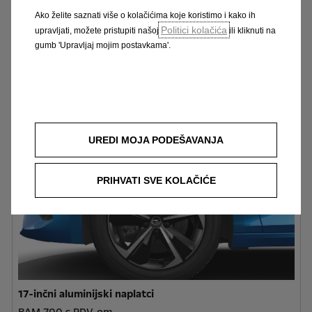
Ako želite saznati više o kolačićima koje koristimo i kako ih
Politici kolačića
upravljati, možete pristupiti našoj
ili kliknuti na
gumb 'Upravljaj mojim postavkama'.
16-inčni aluminijski naplatci
bez doplate
UREDI MOJA PODEŠAVANJA
PRIHVATI SVE KOLAČIĆE
17-inčni aluminijski naplatci