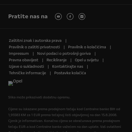
Pratite nas na
Zaštitni znak i autorska prava
Pravilnik o zaštiti privatnosti
Pravilnik o kolačićima
Impressum
Novi podaci o potrošnji goriva
Pravna obavijest
Recikliranje
Opel u svijetu
Izjave o sukladnosti
Kontaktirajte nas
Tehničke informacije
Postavke kolačića
Slika može prikazivati dodatnu opremu.
Cijene su iskazane prema prodajnom tečaju kod Centralne banke BIH od
1,95583 KM za 1 EUR prema tečajnoj listi objavljenoj na dan 15.8.2008.
Cjenik je informativan. Konačna cijena se obračunava prema prodajnom
tečaju EUR-a kod Centralne banke važećem na dan uplate. Vaš ovlašteni