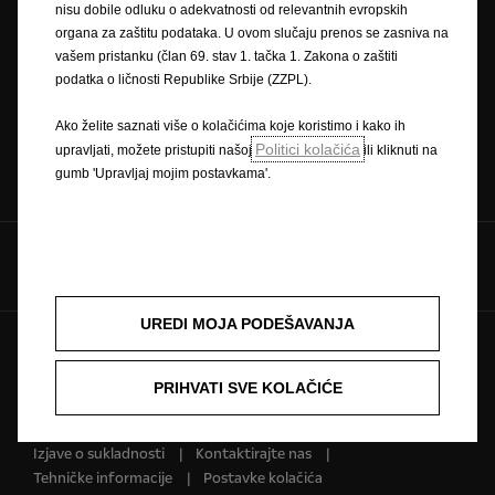
nisu dobile odluku o adekvatnosti od relevantnih evropskih
organa za zaštitu podataka. U ovom slučaju prenos se zasniva na
Pretraga partnera
vašem pristanku (član 69. stav 1. tačka 1. Zakona o zaštiti
Zatražite ponudu
Naručivanje na
podatka o ličnosti Republike Srbije (ZZPL).
servis
Ako želite saznati više o kolačićima koje koristimo i kako ih
Politici kolačića
upravljati, možete pristupiti našoj
ili kliknuti na
Newsletter
Cjenici
gumb 'Upravljaj mojim postavkama'.
Pratite nas na
UREDI MOJA PODEŠAVANJA
Zaštitni znak i autorska prava
Pravilnik o zaštiti privatnosti
Pravilnik o kolačićima
PRIHVATI SVE KOLAČIĆE
Impressum
Novi podaci o potrošnji goriva
Pravna obavijest
Recikliranje
Opel u svijetu
Izjave o sukladnosti
Kontaktirajte nas
Tehničke informacije
Postavke kolačića