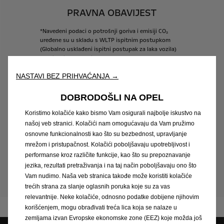
PRAVNA OBAVIJEST
*Navedeni
podaci
o
potrošnji
goriva
i
emisiji
CO₂
uređene
su
u
skladu
s
WLTP
ispitnim
postupkom
(Globalno
usklađeni
ispitni
postupak
za
laka
vozila)
propisanim
od
1.
rujna
2018.
u
skladu
s
Uredbom
(EC)
br.
715/2007
i
Uredbom
(EU)
br.
2007/1151.
Sva
nova
NASTAVI BEZ PRIHVAĆANJA →
vozila
homologirana
su
prema
svjetskom
WLTP
(Worldwide
Harmonised
Light
Vehicle
Test
Proceduri),
što
je
realističniji
postupak
ispitivanja
za
mjerenje
DOBRODOŠLI NA OPEL
potrošnje
goriva
i
emisije
CO₂.
WLTP
potpuno
zamjenjuje
novi
europski
ciklus
(NEDC),
što
je
bio
Koristimo kolačiće kako bismo Vam osigurali najbolje iskustvo na
ranije
korišteni
testni
postupak.
Zbog
realnijih
uvjeta
našoj veb stranici. Kolačići nam omogućavaju da Vam pružimo
ispitivanja,
potrošnja
goriva
i
emisije
CO₂
izmjerene
osnovne funkcionalnosti kao što su bezbednost, upravljanje
pod
WLTP
u
mnogo
su
slučajeva
veće
u
usporedbi
s
mrežom i pristupačnost. Kolačići poboljšavaju upotrebljivost i
onima
izmjerenim
u
NEDC.
Podaci
o
potrošnji
goriva
i
performanse kroz različite funkcije, kao što su prepoznavanje
emisiji
CO₂
mogu
se
razlikovati
ovisno
o
određenoj
jezika, rezultati pretraživanja i na taj način poboljšavaju ono što
opremi,
opcijama
i
dimenziji
guma.
Podaci
su
informativni.
Za
više
informacija
kontaktirajte
Vam nudimo. Naša veb stranica takođe može koristiti kolačiće
ovlaštenog
Opel
partnera.
trećih strana za slanje oglasnih poruka koje su za vas
relevantnije. Neke kolačiće, odnosno podatke dobijene njihovim
korišćenjem, mogu obrađivati treća lica koja se nalaze u
zemljama izvan Evropske ekonomske zone (EEZ) koje možda još