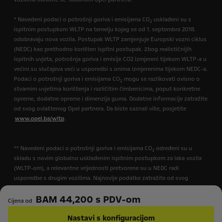
* Navedeni podaci o potrošnji goriva i emisijama CO
usklađeni su s
2
ispitnim postupkom WLTP na temelju kojeg se od 1. septembra 2018.
odobravaju nova vozila. Postupak WLTP zamjenjuje Europski vozni ciklus
(NEDC) kao prethodno korišten ispitni postupak. Zbog realističnijih
ispitnih uvjeta, potrošnja goriva i emisije CO2 izmjereni tijekom WLTP-a u
većini su slučajeva veći u usporedbi s onima izmjerenima tijekom NEDC-a.
Podaci o potrošnji goriva i emisijama CO
mogu se razlikovati ovisno o
2
stvarnim uvjetima korištenja i različitim čimbenicima, poput konkretne
opreme, dodatne opreme i dimenzija guma. Dodatne informacije zatražite
od svog ovlaštenog Opel partnera. Da biste saznali više, posjetite
www.opel.ba/wltp
.
** Navedeni podaci o potrošnji goriva i emisijama CO
određeni su u
2
skladu s novim globalno usklađenim ispitnim postupkom za laka vozila
(WLTP-om), a relevantne vrijednosti pretvorene su u NEDC radi
usporedbe s drugim vozilima. Najnovije podatke zatražite od svog
ovlaštenog Opel partnera. Vrijednosti ne uzimaju u obzir posebnu
BAM 44,200 s PDV-om
upotrebu i uvjete vožnje, opremu ni dodatke i mogu se razlikovati ovisno
Cijena od
o dimenzijama guma.
Nastavi s konfiguracijom