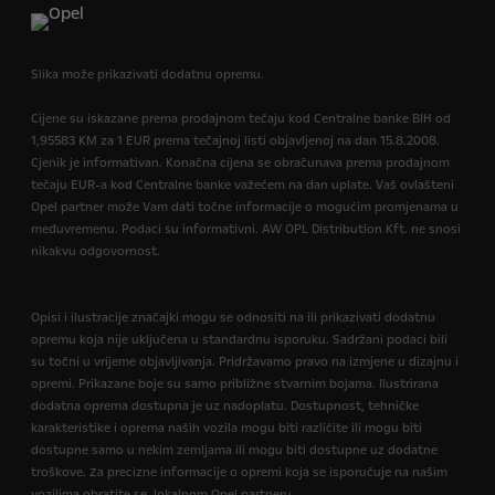
Slika može prikazivati dodatnu opremu.
Cijene su iskazane prema prodajnom tečaju kod Centralne banke BIH od
1,95583 KM za 1 EUR prema tečajnoj listi objavljenoj na dan 15.8.2008.
Cjenik je informativan. Konačna cijena se obračunava prema prodajnom
tečaju EUR-a kod Centralne banke važećem na dan uplate. Vaš ovlašteni
Opel partner može Vam dati točne informacije o mogućim promjenama u
međuvremenu. Podaci su informativni. AW OPL Distribution Kft. ne snosi
nikakvu odgovornost.
Opisi i ilustracije značajki mogu se odnositi na ili prikazivati dodatnu
opremu koja nije uključena u standardnu isporuku. Sadržani podaci bili
su točni u vrijeme objavljivanja. Pridržavamo pravo na izmjene u dizajnu i
opremi. Prikazane boje su samo približne stvarnim bojama. Ilustrirana
dodatna oprema dostupna je uz nadoplatu. Dostupnost, tehničke
karakteristike i oprema naših vozila mogu biti različite ili mogu biti
dostupne samo u nekim zemljama ili mogu biti dostupne uz dodatne
troškove. Za precizne informacije o opremi koja se isporučuje na našim
vozilima obratite se lokalnom Opel partneru.