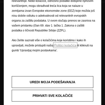
relevantnije. Neke kolačiće, odnosno podatke dobijene njihovim
korišćenjem, mogu obrađivati treća lica koja se nalaze u
zemljama izvan Evropske ekonomske zone (EEZ) koje možda još
Zaštitni znak i autorska prava
nisu dobile odluku o adekvatnosti od relevantnih evropskih
Pravilnik o zaštiti privatnosti
Pravilnik o kolačićima
organa za zaštitu podataka. U ovom slučaju prenos se zasniva na
Impressum
Novi podaci o potrošnji goriva
vašem pristanku (član 69. stav 1. tačka 1. Zakona o zaštiti
Pravna obavijest
Recikliranje
Opel u svijetu
podatka o ličnosti Republike Srbije (ZZPL).
Izjave o sukladnosti
Kontaktirajte nas
Tehničke informacije
Postavke kolačića
Ako želite saznati više o kolačićima koje koristimo i kako ih
Politici kolačića
upravljati, možete pristupiti našoj
ili kliknuti na
gumb 'Upravljaj mojim postavkama'.
Slika može prikazivati dodatnu opremu.
Cijene su iskazane prema prodajnom tečaju kod Centralne banke BIH od
1,95583 KM za 1 EUR prema tečajnoj listi objavljenoj na dan 15.8.2008.
Cjenik je informativan. Konačna cijena se obračunava prema prodajnom
tečaju EUR-a kod Centralne banke važećem na dan uplate. Vaš ovlašteni
UREDI MOJA PODEŠAVANJA
Opel partner može Vam dati točne informacije o mogućim promjenama u
međuvremenu. Podaci su informativni. AW OPL Distribution Kft. ne snosi
nikakvu odgovornost.
PRIHVATI SVE KOLAČIĆE