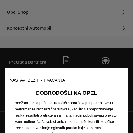
Opel Shop
Konceptni Automobili
Pretraga partnera
Zatražite ponudu
Zatražite testnu
vožnju
NASTAVI BEZ PRIHVAĆANJA →
Koristimo kolačiće kako bismo Vam osigurali najbolje iskustvo na
našoj veb stranici. Kolačići nam omogućavaju da Vam pružimo
DOBRODOŠLI NA OPEL
Naručivanje na
Newsletter
Cjenici
osnovne funkcionalnosti kao što su bezbednost, upravljanje
servis
mrežom i pristupačnost. Kolačići poboljšavaju upotrebljivost i
performanse kroz različite funkcije, kao što su prepoznavanje
jezika, rezultati pretraživanja i na taj način poboljšavaju ono što
Pratite nas na
Vam nudimo. Naša veb stranica takođe može koristiti kolačiće
trećih strana za slanje oglasnih poruka koje su za vas