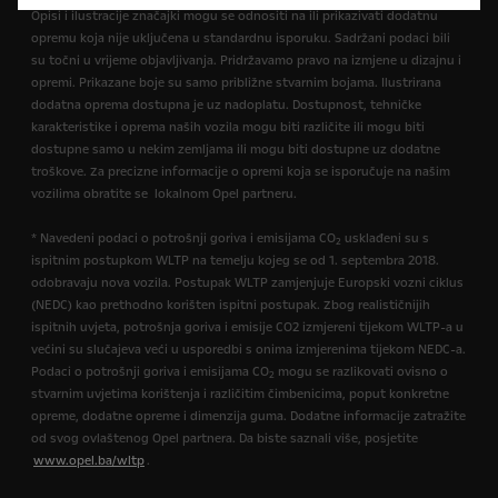
Opisi i ilustracije značajki mogu se odnositi na ili prikazivati dodatnu
opremu koja nije uključena u standardnu isporuku. Sadržani podaci bili
su točni u vrijeme objavljivanja. Pridržavamo pravo na izmjene u dizajnu i
opremi. Prikazane boje su samo približne stvarnim bojama. Ilustrirana
dodatna oprema dostupna je uz nadoplatu. Dostupnost, tehničke
karakteristike i oprema naših vozila mogu biti različite ili mogu biti
dostupne samo u nekim zemljama ili mogu biti dostupne uz dodatne
troškove. Za precizne informacije o opremi koja se isporučuje na našim
vozilima obratite se lokalnom Opel partneru.
* Navedeni podaci o potrošnji goriva i emisijama CO
usklađeni su s
2
ispitnim postupkom WLTP na temelju kojeg se od 1. septembra 2018.
odobravaju nova vozila. Postupak WLTP zamjenjuje Europski vozni ciklus
(NEDC) kao prethodno korišten ispitni postupak. Zbog realističnijih
ispitnih uvjeta, potrošnja goriva i emisije CO2 izmjereni tijekom WLTP-a u
većini su slučajeva veći u usporedbi s onima izmjerenima tijekom NEDC-a.
Podaci o potrošnji goriva i emisijama CO
mogu se razlikovati ovisno o
2
stvarnim uvjetima korištenja i različitim čimbenicima, poput konkretne
opreme, dodatne opreme i dimenzija guma. Dodatne informacije zatražite
od svog ovlaštenog Opel partnera. Da biste saznali više, posjetite
www.opel.ba/wltp
.