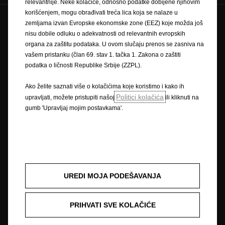
relevantnije. Neke kolačiće, odnosno podatke dobijene njihovim
korišćenjem, mogu obrađivati treća lica koja se nalaze u
zemljama izvan Evropske ekonomske zone (EEZ) koje možda još
Zaštitni znak i autorska prava
nisu dobile odluku o adekvatnosti od relevantnih evropskih
Pravilnik o zaštiti privatnosti
Pravilnik o kolačićima
organa za zaštitu podataka. U ovom slučaju prenos se zasniva na
Impressum
Novi podaci o potrošnji goriva
vašem pristanku (član 69. stav 1. tačka 1. Zakona o zaštiti
Pravna obavijest
Recikliranje
Opel u svijetu
podatka o ličnosti Republike Srbije (ZZPL).
Izjave o sukladnosti
Kontaktirajte nas
Tehničke informacije
Postavke kolačića
Ako želite saznati više o kolačićima koje koristimo i kako ih
Politici kolačića
upravljati, možete pristupiti našoj
ili kliknuti na
gumb 'Upravljaj mojim postavkama'.
Slika može prikazivati dodatnu opremu.
Cijene su iskazane prema prodajnom tečaju kod Centralne banke BIH od
1,95583 KM za 1 EUR prema tečajnoj listi objavljenoj na dan 15.8.2008.
Cjenik je informativan. Konačna cijena se obračunava prema prodajnom
tečaju EUR-a kod Centralne banke važećem na dan uplate. Vaš ovlašteni
UREDI MOJA PODEŠAVANJA
Opel partner može Vam dati točne informacije o mogućim promjenama u
međuvremenu. Podaci su informativni. AW OPL Distribution Kft. ne snosi
nikakvu odgovornost.
PRIHVATI SVE KOLAČIĆE