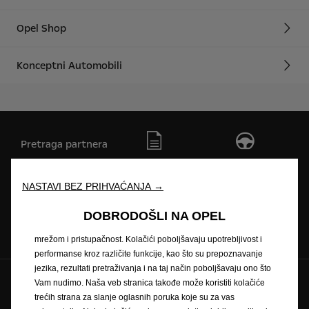
Opel Shop
Konceptni Automobili
Pretraga partnera
Zatražite ponudu
Zatražite testnu
vožnju
NASTAVI BEZ PRIHVAĆANJA →
Koristimo kolačiće kako bismo Vam osigurali najbolje iskustvo na
našoj veb stranici. Kolačići nam omogućavaju da Vam pružimo
DOBRODOŠLI NA OPEL
Naručivanje na
Newsletter
Cjenici
osnovne funkcionalnosti kao što su bezbednost, upravljanje
servis
mrežom i pristupačnost. Kolačići poboljšavaju upotrebljivost i
performanse kroz različite funkcije, kao što su prepoznavanje
jezika, rezultati pretraživanja i na taj način poboljšavaju ono što
Pratite nas na
Vam nudimo. Naša veb stranica takođe može koristiti kolačiće
trećih strana za slanje oglasnih poruka koje su za vas