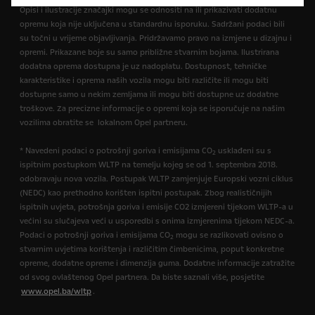
Opisi i ilustracije značajki mogu se odnositi na ili prikazivati dodatnu
opremu koja nije uključena u standardnu isporuku. Sadržani podaci bili
su točni u vrijeme objavljivanja. Pridržavamo pravo na izmjene u dizajnu i
opremi. Prikazane boje su samo približne stvarnim bojama. Ilustrirana
dodatna oprema dostupna je uz nadoplatu. Dostupnost, tehničke
karakteristike i oprema naših vozila mogu biti različite ili mogu biti
dostupne samo u nekim zemljama ili mogu biti dostupne uz dodatne
troškove. Za precizne informacije o opremi koja se isporučuje na našim
vozilima obratite se lokalnom Opel partneru.
* Navedeni podaci o potrošnji goriva i emisijama CO
usklađeni su s
2
ispitnim postupkom WLTP na temelju kojeg se od 1. septembra 2018.
odobravaju nova vozila. Postupak WLTP zamjenjuje Europski vozni ciklus
(NEDC) kao prethodno korišten ispitni postupak. Zbog realističnijih
ispitnih uvjeta, potrošnja goriva i emisije CO2 izmjereni tijekom WLTP-a u
većini su slučajeva veći u usporedbi s onima izmjerenima tijekom NEDC-a.
Podaci o potrošnji goriva i emisijama CO
mogu se razlikovati ovisno o
2
stvarnim uvjetima korištenja i različitim čimbenicima, poput konkretne
opreme, dodatne opreme i dimenzija guma. Dodatne informacije zatražite
od svog ovlaštenog Opel partnera. Da biste saznali više, posjetite
www.opel.ba/wltp
.