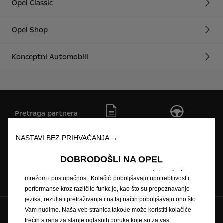
Opel Classic
Opel Shop
Konceptni Automobili
Pretraga partnera
Zatražite ponudu
Zatražite testnu
vožnju
NASTAVI BEZ PRIHVAĆANJA →
Koristimo kolačiće kako bismo Vam osigurali najbolje iskustvo na
našoj veb stranici. Kolačići nam omogućavaju da Vam pružimo
DOBRODOŠLI NA OPEL
osnovne funkcionalnosti kao što su bezbednost, upravljanje
Naručivanje na
Newsletter
Cjenici
mrežom i pristupačnost. Kolačići poboljšavaju upotrebljivost i
servis
performanse kroz različite funkcije, kao što su prepoznavanje
jezika, rezultati pretraživanja i na taj način poboljšavaju ono što
Vam nudimo. Naša veb stranica takođe može koristiti kolačiće
Pratite nas na
trećih strana za slanje oglasnih poruka koje su za vas