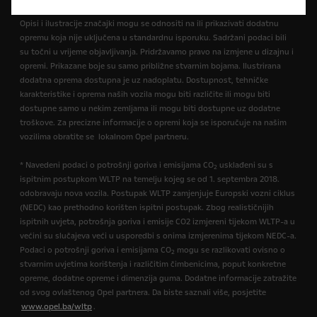
Opisi i ilustracije značajki mogu se odnositi na ili prikazivati dodatnu
opremu koja nije uključena u standardnu isporuku. Sadržani podaci bili
su točni u vrijeme objavljivanja. Pridržavamo pravo na izmjene u dizajnu i
opremi. Prikazane boje su samo približne stvarnim bojama. Ilustrirana
dodatna oprema dostupna je uz nadoplatu. Dostupnost, tehničke
karakteristike i oprema naših vozila mogu biti različite ili mogu biti
dostupne samo u nekim zemljama ili mogu biti dostupne uz dodatne
troškove. Za precizne informacije o opremi koja se isporučuje na našim
vozilima obratite se lokalnom Opel partneru.
* Navedeni podaci o potrošnji goriva i emisijama CO
usklađeni su s
2
ispitnim postupkom WLTP na temelju kojeg se od 1. septembra 2018.
odobravaju nova vozila. Postupak WLTP zamjenjuje Europski vozni ciklus
(NEDC) kao prethodno korišten ispitni postupak. Zbog realističnijih
ispitnih uvjeta, potrošnja goriva i emisije CO2 izmjereni tijekom WLTP-a u
većini su slučajeva veći u usporedbi s onima izmjerenima tijekom NEDC-a.
Podaci o potrošnji goriva i emisijama CO
mogu se razlikovati ovisno o
2
stvarnim uvjetima korištenja i različitim čimbenicima, poput konkretne
opreme, dodatne opreme i dimenzija guma. Dodatne informacije zatražite
od svog ovlaštenog Opel partnera. Da biste saznali više, posjetite
www.opel.ba/wltp
.