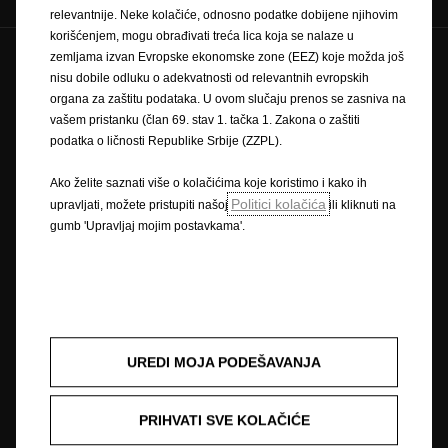
relevantnije. Neke kolačiće, odnosno podatke dobijene njihovim
korišćenjem, mogu obrađivati treća lica koja se nalaze u
zemljama izvan Evropske ekonomske zone (EEZ) koje možda još
Zaštitni znak i autorska prava
nisu dobile odluku o adekvatnosti od relevantnih evropskih
Pravilnik o zaštiti privatnosti
Pravilnik o kolačićima
organa za zaštitu podataka. U ovom slučaju prenos se zasniva na
Impressum
Novi podaci o potrošnji goriva
vašem pristanku (član 69. stav 1. tačka 1. Zakona o zaštiti
Pravna obavijest
Recikliranje
Opel u svijetu
podatka o ličnosti Republike Srbije (ZZPL).
Izjave o sukladnosti
Kontaktirajte nas
Tehničke informacije
Postavke kolačića
Ako želite saznati više o kolačićima koje koristimo i kako ih
Politici kolačića
upravljati, možete pristupiti našoj
ili kliknuti na
gumb 'Upravljaj mojim postavkama'.
Slika može prikazivati dodatnu opremu.
Cijene su iskazane prema prodajnom tečaju kod Centralne banke BIH od
1,95583 KM za 1 EUR prema tečajnoj listi objavljenoj na dan 15.8.2008.
Cjenik je informativan. Konačna cijena se obračunava prema prodajnom
UREDI MOJA PODEŠAVANJA
tečaju EUR-a kod Centralne banke važećem na dan uplate. Vaš ovlašteni
Opel partner može Vam dati točne informacije o mogućim promjenama u
međuvremenu. Podaci su informativni. AW OPL Distribution Kft. ne snosi
PRIHVATI SVE KOLAČIĆE
nikakvu odgovornost.