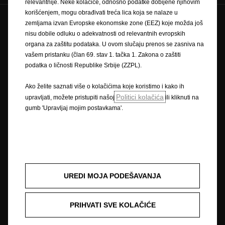
relevantnije. Neke kolačiće, odnosno podatke dobijene njihovim
korišćenjem, mogu obrađivati treća lica koja se nalaze u
zemljama izvan Evropske ekonomske zone (EEZ) koje možda još
Zaštitni znak i autorska prava
nisu dobile odluku o adekvatnosti od relevantnih evropskih
Pravilnik o zaštiti privatnosti
Pravilnik o kolačićima
organa za zaštitu podataka. U ovom slučaju prenos se zasniva na
Impressum
Novi podaci o potrošnji goriva
vašem pristanku (član 69. stav 1. tačka 1. Zakona o zaštiti
Pravna obavijest
Recikliranje
Opel u svijetu
podatka o ličnosti Republike Srbije (ZZPL).
Izjave o sukladnosti
Kontaktirajte nas
Tehničke informacije
Postavke kolačića
Ako želite saznati više o kolačićima koje koristimo i kako ih
Politici kolačića
upravljati, možete pristupiti našoj
ili kliknuti na
gumb 'Upravljaj mojim postavkama'.
Slika može prikazivati dodatnu opremu.
Cijene su iskazane prema prodajnom tečaju kod Centralne banke BIH od
1,95583 KM za 1 EUR prema tečajnoj listi objavljenoj na dan 15.8.2008.
Cjenik je informativan. Konačna cijena se obračunava prema prodajnom
tečaju EUR-a kod Centralne banke važećem na dan uplate. Vaš ovlašteni
UREDI MOJA PODEŠAVANJA
Opel partner može Vam dati točne informacije o mogućim promjenama u
međuvremenu. Podaci su informativni. AW OPL Distribution Kft. ne snosi
nikakvu odgovornost.
PRIHVATI SVE KOLAČIĆE