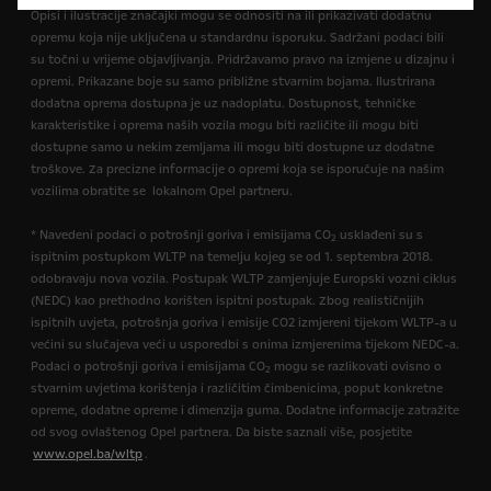
Opisi i ilustracije značajki mogu se odnositi na ili prikazivati dodatnu
opremu koja nije uključena u standardnu isporuku. Sadržani podaci bili
su točni u vrijeme objavljivanja. Pridržavamo pravo na izmjene u dizajnu i
opremi. Prikazane boje su samo približne stvarnim bojama. Ilustrirana
dodatna oprema dostupna je uz nadoplatu. Dostupnost, tehničke
karakteristike i oprema naših vozila mogu biti različite ili mogu biti
dostupne samo u nekim zemljama ili mogu biti dostupne uz dodatne
troškove. Za precizne informacije o opremi koja se isporučuje na našim
vozilima obratite se lokalnom Opel partneru.
* Navedeni podaci o potrošnji goriva i emisijama CO
usklađeni su s
2
ispitnim postupkom WLTP na temelju kojeg se od 1. septembra 2018.
odobravaju nova vozila. Postupak WLTP zamjenjuje Europski vozni ciklus
(NEDC) kao prethodno korišten ispitni postupak. Zbog realističnijih
ispitnih uvjeta, potrošnja goriva i emisije CO2 izmjereni tijekom WLTP-a u
većini su slučajeva veći u usporedbi s onima izmjerenima tijekom NEDC-a.
Podaci o potrošnji goriva i emisijama CO
mogu se razlikovati ovisno o
2
stvarnim uvjetima korištenja i različitim čimbenicima, poput konkretne
opreme, dodatne opreme i dimenzija guma. Dodatne informacije zatražite
od svog ovlaštenog Opel partnera. Da biste saznali više, posjetite
www.opel.ba/wltp
.