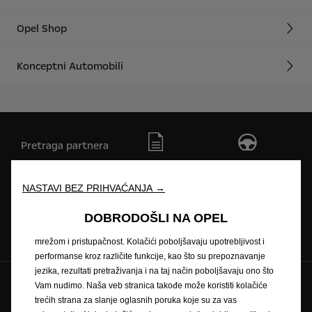
Opel Shop
Konceptni Automobili
Pretraga partnera
Zatražite ponudu
Zatražite testnu
vožnju
NASTAVI BEZ PRIHVAĆANJA →
Koristimo kolačiće kako bismo Vam osigurali najbolje iskustvo na
našoj veb stranici. Kolačići nam omogućavaju da Vam pružimo
DOBRODOŠLI NA OPEL
Naručivanje na
Newsletter
Cjenici
osnovne funkcionalnosti kao što su bezbednost, upravljanje
servis
mrežom i pristupačnost. Kolačići poboljšavaju upotrebljivost i
performanse kroz različite funkcije, kao što su prepoznavanje
jezika, rezultati pretraživanja i na taj način poboljšavaju ono što
Pratite nas na
Vam nudimo. Naša veb stranica takođe može koristiti kolačiće
trećih strana za slanje oglasnih poruka koje su za vas