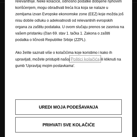
relevantnije. Neke kolačiće, odnosno podatke dobijene njihovim
korišćenjem, mogu obrađivati treća lica koja se nalaze u
zemljama izvan Evropske ekonomske zone (EEZ) koje možda još
Zaštitni znak i autorska prava
nisu dobile odluku o adekvatnosti od relevantnih evropskih
Pravilnik o zaštiti privatnosti
Pravilnik o kolačićima
organa za zaštitu podataka. U ovom slučaju prenos se zasniva na
Impressum
Novi podaci o potrošnji goriva
vašem pristanku (član 69. stav 1. tačka 1. Zakona o zaštiti
Pravna obavijest
Recikliranje
Opel u svijetu
podatka o ličnosti Republike Srbije (ZZPL).
Izjave o sukladnosti
Kontaktirajte nas
Tehničke informacije
Postavke kolačića
Ako želite saznati više o kolačićima koje koristimo i kako ih
Politici kolačića
upravljati, možete pristupiti našoj
ili kliknuti na
gumb 'Upravljaj mojim postavkama'.
Slika može prikazivati dodatnu opremu.
Cijene su iskazane prema prodajnom tečaju kod Centralne banke BIH od
1,95583 KM za 1 EUR prema tečajnoj listi objavljenoj na dan 15.8.2008.
Cjenik je informativan. Konačna cijena se obračunava prema prodajnom
tečaju EUR-a kod Centralne banke važećem na dan uplate. Vaš ovlašteni
UREDI MOJA PODEŠAVANJA
Opel partner može Vam dati točne informacije o mogućim promjenama u
međuvremenu. Podaci su informativni. AW OPL Distribution Kft. ne snosi
nikakvu odgovornost.
PRIHVATI SVE KOLAČIĆE