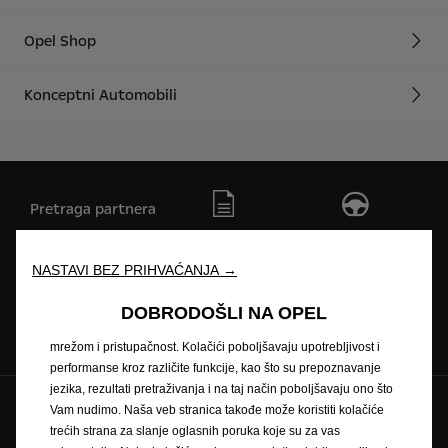
Opel Shop
Konceptni Automobili
Pretraga partnera
Zatražite ponudu
Zatražite testnu
vožnju
NASTAVI BEZ PRIHVAĆANJA →
Koristimo kolačiće kako bismo Vam osigurali najbolje iskustvo na
našoj veb stranici. Kolačići nam omogućavaju da Vam pružimo
DOBRODOŠLI NA OPEL
Naručivanje na
Newsletter
Cjenici
osnovne funkcionalnosti kao što su bezbednost, upravljanje
servis
mrežom i pristupačnost. Kolačići poboljšavaju upotrebljivost i
performanse kroz različite funkcije, kao što su prepoznavanje
jezika, rezultati pretraživanja i na taj način poboljšavaju ono što
Pratite nas na
Vam nudimo. Naša veb stranica takođe može koristiti kolačiće
trećih strana za slanje oglasnih poruka koje su za vas