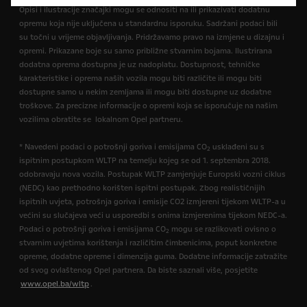
Opisi i ilustracije značajki mogu se odnositi na ili prikazivati dodatnu
opremu koja nije uključena u standardnu isporuku. Sadržani podaci bili
su točni u vrijeme objavljivanja. Pridržavamo pravo na izmjene u dizajnu i
opremi. Prikazane boje su samo približne stvarnim bojama. Ilustrirana
dodatna oprema dostupna je uz nadoplatu. Dostupnost, tehničke
karakteristike i oprema naših vozila mogu biti različite ili mogu biti
dostupne samo u nekim zemljama ili mogu biti dostupne uz dodatne
troškove. Za precizne informacije o opremi koja se isporučuje na našim
vozilima obratite se lokalnom Opel partneru.
* Navedeni podaci o potrošnji goriva i emisijama CO
usklađeni su s
2
ispitnim postupkom WLTP na temelju kojeg se od 1. septembra 2018.
odobravaju nova vozila. Postupak WLTP zamjenjuje Europski vozni ciklus
(NEDC) kao prethodno korišten ispitni postupak. Zbog realističnijih
ispitnih uvjeta, potrošnja goriva i emisije CO2 izmjereni tijekom WLTP-a u
većini su slučajeva veći u usporedbi s onima izmjerenima tijekom NEDC-a.
Podaci o potrošnji goriva i emisijama CO
mogu se razlikovati ovisno o
2
stvarnim uvjetima korištenja i različitim čimbenicima, poput konkretne
opreme, dodatne opreme i dimenzija guma. Dodatne informacije zatražite
od svog ovlaštenog Opel partnera. Da biste saznali više, posjetite
www.opel.ba/wltp
.