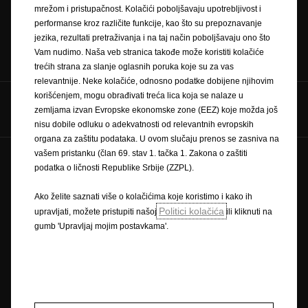
vožnju
mrežom i pristupačnost. Kolačići poboljšavaju upotrebljivost i
performanse kroz različite funkcije, kao što su prepoznavanje
jezika, rezultati pretraživanja i na taj način poboljšavaju ono što
Naručivanje na
Newsletter
Cjenici
Vam nudimo. Naša veb stranica takođe može koristiti kolačiće
servis
trećih strana za slanje oglasnih poruka koje su za vas
relevantnije. Neke kolačiće, odnosno podatke dobijene njihovim
korišćenjem, mogu obrađivati treća lica koja se nalaze u
Pratite nas na
zemljama izvan Evropske ekonomske zone (EEZ) koje možda još
nisu dobile odluku o adekvatnosti od relevantnih evropskih
organa za zaštitu podataka. U ovom slučaju prenos se zasniva na
vašem pristanku (član 69. stav 1. tačka 1. Zakona o zaštiti
Zaštitni znak i autorska prava
podatka o ličnosti Republike Srbije (ZZPL).
Pravilnik o zaštiti privatnosti
Pravilnik o kolačićima
Impressum
Novi podaci o potrošnji goriva
Ako želite saznati više o kolačićima koje koristimo i kako ih
Pravna obavijest
Recikliranje
Opel u svijetu
Politici kolačića
upravljati, možete pristupiti našoj
ili kliknuti na
Izjave o sukladnosti
Kontaktirajte nas
gumb 'Upravljaj mojim postavkama'.
Tehničke informacije
Postavke kolačića
Slika može prikazivati dodatnu opremu.