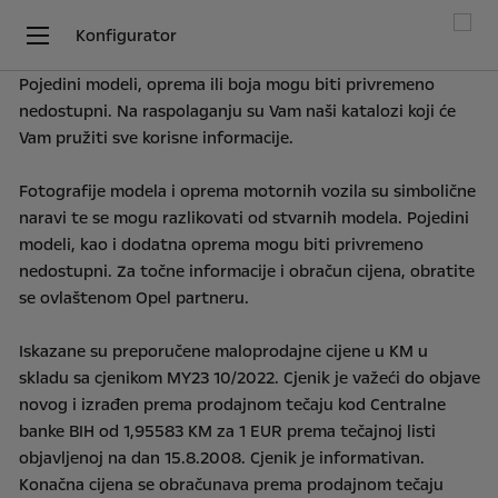
Konfigurator
Pojedini
modeli,
oprema
ili
boja
mogu
biti
privremeno
nedostupni.
Na
raspolaganju
su
Vam
naši
katalozi
koji
će
Vam
pružiti
sve
korisne
informacije.
Fotografije
modela
i
oprema
motornih
vozila
su
simbolične
naravi
te
se
mogu
razlikovati
od
stvarnih
modela.
Pojedini
modeli,
kao
i
dodatna
oprema
mogu
biti
privremeno
nedostupni.
Za
točne
informacije
i
obračun
cijena,
obratite
se
ovlaštenom
Opel
partneru.
Iskazane
su
preporučene
maloprodajne
cijene
u
KM
u
skladu
sa
cjenikom
MY23
10/2022.
Cjenik
je
važeći
do
objave
novog
i
izrađen
prema
prodajnom
tečaju
kod
Centralne
banke
BIH
od
1,95583
KM
za
1
EUR
prema
tečajnoj
listi
objavljenoj
na
dan
15.8.2008.
Cjenik
je
informativan.
Konačna
cijena
se
obračunava
prema
prodajnom
tečaju