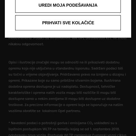
UREDI MOJA PODEŠAVANJA
Cijene su iskazane prema prodajnom tečaju kod Centralne banke BIH od
1,95583 KM za 1 EUR prema tečajnoj listi objavljenoj na dan 15.8.2008.
Cjenik je informativan. Konačna cijena se obračunava prema prodajnom
PRIHVATI SVE KOLAČIĆE
tečaju EUR-a kod Centralne banke važećem na dan uplate. Vaš ovlašteni
Opel partner može Vam dati točne informacije o mogućim promjenama u
međuvremenu. Podaci su informativni. AW OPL Distribution Kft. ne snosi
nikakvu odgovornost.
Opisi i ilustracije značajki mogu se odnositi na ili prikazivati dodatnu
opremu koja nije uključena u standardnu isporuku. Sadržani podaci bili
su točni u vrijeme objavljivanja. Pridržavamo pravo na izmjene u dizajnu i
opremi. Prikazane boje su samo približne stvarnim bojama. Ilustrirana
dodatna oprema dostupna je uz nadoplatu. Dostupnost, tehničke
karakteristike i oprema naših vozila mogu biti različite ili mogu biti
dostupne samo u nekim zemljama ili mogu biti dostupne uz dodatne
troškove. Za precizne informacije o opremi koja se isporučuje na našim
vozilima obratite se lokalnom Opel partneru.
* Navedeni podaci o potrošnji goriva i emisijama CO
usklađeni su s
2
ispitnim postupkom WLTP na temelju kojeg se od 1. septembra 2018.
odobravaju nova vozila. Postupak WLTP zamjenjuje Europski vozni ciklus