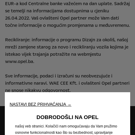
EUR-a
kod
Centralne
banke
važećem
na
dan
uplate.
Sadržaj
se
temelji
na
informacijama
dostupnima
u
cjeniku
26.04.2022.
Vaš
ovlašteni
Opel
partner
može
Vam
dati
točne
informacije
o
mogućim
promjenama
u
međuvremenu.
Recikliranje:
informacije
o
programu
Dizajn
za
okoliš,
našoj
mreži
zamjene
starog
za
novo
i
recikliranju
vozila
kojima
je
istekao
vijek
trajanja
potražite
na
webmjestu
www.opel.ba.
Sve
informacije,
podaci
i
izračuni
su
neobvezujuće
i
informativne
naravi.
WAE
CEE
Kft.
i
ovlašteni
Opel
partneri
ne
snose
nikakvu
odgovornost.
NASTAVI BEZ PRIHVAĆANJA →
DOBRODOŠLI NA OPEL
Pretraga partnera
Koristimo kolačiće kako bismo Vam osigurali najbolje iskustvo na
našoj veb stranici. Kolačići nam omogućavaju da Vam pružimo
Zatražite ponudu
Zatražite testnu
osnovne funkcionalnosti kao što su bezbednost, upravljanje