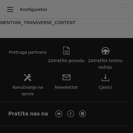
Konfigurator
MENTION_TRANSVERSE_CONTENT
Pretraga partnera
Zatražite ponudu
Zatražite testnu
vožnju
Naručivanje na
Newsletter
Cjenici
servis
Pratite nas na
Koristimo kolačiće kako bismo Vam osigurali najbolje iskustvo na