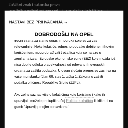
Zaštitni znak i autorska prava
našoj veb stranici. Kolačići nam omogućavaju da Vam pružimo
Pravilnik o zaštiti privatnosti
Pravilnik o kolačićima
osnovne funkcionalnosti kao što su bezbednost, upravljanje
mrežom i pristupačnost. Kolačići poboljšavaju upotrebljivost i
Impressum
Novi podaci o potrošnji goriva
NASTAVI BEZ PRIHVAĆANJA →
performanse kroz različite funkcije, kao što su prepoznavanje
Pravna obavijest
Recikliranje
Opel u svijetu
jezika, rezultati pretraživanja i na taj način poboljšavaju ono što
Izjave o sukladnosti
Kontaktirajte nas
DOBRODOŠLI NA OPEL
Vam nudimo. Naša veb stranica takođe može koristiti kolačiće
Tehničke informacije
Postavke kolačića
trećih strana za slanje oglasnih poruka koje su za vas
relevantnije. Neke kolačiće, odnosno podatke dobijene njihovim
korišćenjem, mogu obrađivati treća lica koja se nalaze u
zemljama izvan Evropske ekonomske zone (EEZ) koje možda još
Slika može prikazivati dodatnu opremu.
nisu dobile odluku o adekvatnosti od relevantnih evropskih
organa za zaštitu podataka. U ovom slučaju prenos se zasniva na
Cijene su iskazane prema prodajnom tečaju kod Centralne banke BIH od
vašem pristanku (član 69. stav 1. tačka 1. Zakona o zaštiti
1,95583 KM za 1 EUR prema tečajnoj listi objavljenoj na dan 15.8.2008.
Cjenik je informativan. Konačna cijena se obračunava prema prodajnom
podatka o ličnosti Republike Srbije (ZZPL).
tečaju EUR-a kod Centralne banke važećem na dan uplate. Vaš ovlašteni
Opel partner može Vam dati točne informacije o mogućim promjenama u
Ako želite saznati više o kolačićima koje koristimo i kako ih
međuvremenu. Podaci su informativni. AW OPL Distribution Kft. ne snosi
Politici kolačića
upravljati, možete pristupiti našoj
ili kliknuti na
nikakvu odgovornost.
gumb 'Upravljaj mojim postavkama'.
Opisi i ilustracije značajki mogu se odnositi na ili prikazivati dodatnu