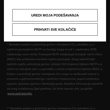
opremu koja nije uključena u standardnu isporuku. Sadržani podaci bili
su točni u vrijeme objavljivanja. Pridržavamo pravo na izmjene u dizajnu i
opremi. Prikazane boje su samo približne stvarnim bojama. Ilustrirana
UREDI MOJA PODEŠAVANJA
dodatna oprema dostupna je uz nadoplatu. Dostupnost, tehničke
karakteristike i oprema naših vozila mogu biti različite ili mogu biti
dostupne samo u nekim zemljama ili mogu biti dostupne uz dodatne
PRIHVATI SVE KOLAČIĆE
troškove. Za precizne informacije o opremi koja se isporučuje na našim
vozilima obratite se lokalnom Opel partneru.
* Navedeni podaci o potrošnji goriva i emisijama CO
usklađeni su s
2
ispitnim postupkom WLTP na temelju kojeg se od 1. septembra 2018.
odobravaju nova vozila. Postupak WLTP zamjenjuje Europski vozni ciklus
(NEDC) kao prethodno korišten ispitni postupak. Zbog realističnijih
ispitnih uvjeta, potrošnja goriva i emisije CO2 izmjereni tijekom WLTP-a u
većini su slučajeva veći u usporedbi s onima izmjerenima tijekom NEDC-a.
Podaci o potrošnji goriva i emisijama CO
mogu se razlikovati ovisno o
2
stvarnim uvjetima korištenja i različitim čimbenicima, poput konkretne
opreme, dodatne opreme i dimenzija guma. Dodatne informacije zatražite
od svog ovlaštenog Opel partnera. Da biste saznali više, posjetite
www.opel.ba/wltp
.
** Navedeni podaci o potrošnji goriva i emisijama CO
određeni su u
2