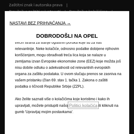
Zaštitni znak i autorska prava
našoj veb stranici. Kolačići nam omogućavaju da Vam pružimo
Pravilnik o zaštiti privatnosti
Pravilnik o kolačićima
osnovne funkcionalnosti kao što su bezbednost, upravljanje
mrežom i pristupačnost. Kolačići poboljšavaju upotrebljivost i
Impressum
Novi podaci o potrošnji goriva
NASTAVI BEZ PRIHVAĆANJA →
performanse kroz različite funkcije, kao što su prepoznavanje
Pravna obavijest
Recikliranje
Opel u svijetu
jezika, rezultati pretraživanja i na taj način poboljšavaju ono što
Izjave o sukladnosti
Kontaktirajte nas
DOBRODOŠLI NA OPEL
Vam nudimo. Naša veb stranica takođe može koristiti kolačiće
Tehničke informacije
Postavke kolačića
trećih strana za slanje oglasnih poruka koje su za vas
relevantnije. Neke kolačiće, odnosno podatke dobijene njihovim
korišćenjem, mogu obrađivati treća lica koja se nalaze u
zemljama izvan Evropske ekonomske zone (EEZ) koje možda još
Slika može prikazivati dodatnu opremu.
nisu dobile odluku o adekvatnosti od relevantnih evropskih
organa za zaštitu podataka. U ovom slučaju prenos se zasniva na
Cijene su iskazane prema prodajnom tečaju kod Centralne banke BIH od
vašem pristanku (član 69. stav 1. tačka 1. Zakona o zaštiti
1,95583 KM za 1 EUR prema tečajnoj listi objavljenoj na dan 15.8.2008.
Cjenik je informativan. Konačna cijena se obračunava prema prodajnom
podatka o ličnosti Republike Srbije (ZZPL).
tečaju EUR-a kod Centralne banke važećem na dan uplate. Vaš ovlašteni
Opel partner može Vam dati točne informacije o mogućim promjenama u
Ako želite saznati više o kolačićima koje koristimo i kako ih
međuvremenu. Podaci su informativni. AW OPL Distribution Kft. ne snosi
Politici kolačića
upravljati, možete pristupiti našoj
ili kliknuti na
nikakvu odgovornost.
gumb 'Upravljaj mojim postavkama'.
Opisi i ilustracije značajki mogu se odnositi na ili prikazivati dodatnu