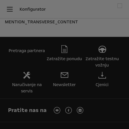
Konfigurator
MENTION_TRANSVERSE_CONTENT
Pretraga partnera
Zatražite ponudu
Zatražite testnu
vožnju
Naručivanje na
Newsletter
Cjenici
servis
Pratite nas na
Koristimo kolačiće kako bismo Vam osigurali najbolje iskustvo na