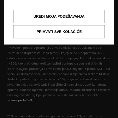
opremu koja nije uključena u standardnu isporuku. Sadržani podaci bili
su točni u vrijeme objavljivanja. Pridržavamo pravo na izmjene u dizajnu i
opremi. Prikazane boje su samo približne stvarnim bojama. Ilustrirana
UREDI MOJA PODEŠAVANJA
dodatna oprema dostupna je uz nadoplatu. Dostupnost, tehničke
karakteristike i oprema naših vozila mogu biti različite ili mogu biti
dostupne samo u nekim zemljama ili mogu biti dostupne uz dodatne
PRIHVATI SVE KOLAČIĆE
troškove. Za precizne informacije o opremi koja se isporučuje na našim
vozilima obratite se lokalnom Opel partneru.
* Navedeni podaci o potrošnji goriva i emisijama CO
usklađeni su s
2
ispitnim postupkom WLTP na temelju kojeg se od 1. septembra 2018.
odobravaju nova vozila. Postupak WLTP zamjenjuje Europski vozni ciklus
(NEDC) kao prethodno korišten ispitni postupak. Zbog realističnijih
ispitnih uvjeta, potrošnja goriva i emisije CO2 izmjereni tijekom WLTP-a u
većini su slučajeva veći u usporedbi s onima izmjerenima tijekom NEDC-a.
Podaci o potrošnji goriva i emisijama CO
mogu se razlikovati ovisno o
2
stvarnim uvjetima korištenja i različitim čimbenicima, poput konkretne
opreme, dodatne opreme i dimenzija guma. Dodatne informacije zatražite
od svog ovlaštenog Opel partnera. Da biste saznali više, posjetite
www.opel.ba/wltp
.
** Navedeni podaci o potrošnji goriva i emisijama CO
određeni su u
2